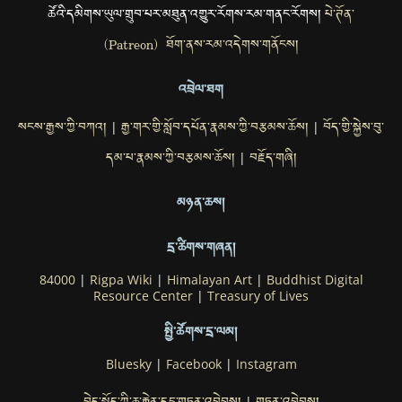
ཚོའི་དམིགས་ཡུལ་གྲུབ་པར་མཐུན་འགྱུར་རོགས་རམ་གནང་རོགས།
པེ་ཊོན་
(Patreon) ཐོག་ནས་རམ་འདེགས་གནོངས།
འབྲེལ་ཐག
སངས་རྒྱས་ཀྱི་བཀའ།
རྒྱ་གར་གྱི་སློབ་དཔོན་རྣམས་ཀྱི་བརྩམས་ཆོས།
བོད་གྱི་སྐྱེས་བུ་
|
|
དམ་པ་རྣམས་ཀྱི་བརྩམས་ཆོས།
བརྗོད་གཞི།
|
མཉན་ཆས།
དྲ་ཚིགས་གཞན།
84000
|
Rigpa Wiki
|
Himalayan Art
|
Buddhist Digital
Resource Center
|
Treasury of Lives
སྤྱི་ཚོགས་དྲ་ལམ།
Bluesky
|
Facebook
|
Instagram