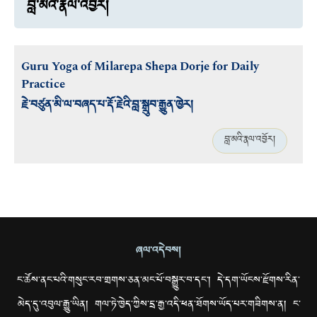
བླ་མའི་རྣལ་འབྱོར།
Guru Yoga of Milarepa Shepa Dorje for Daily
Practice
རྗེ་བཙུན་མི་ལ་བཞད་པ་རྡོ་རྗེའི་བླ་སྒྲུབ་རྒྱུན་ཁྱེར།
བླ་མའི་རྣལ་འབྱོར།
ཞལ་འདེབས།
ང་ཚོས་ནང་པའི་གསུང་རབ་གྲགས་ཅན་མང་པོ་བསྒྱུར་བ་དང་། དེ་དག་ཡོངས་རྫོགས་རིན་
མེད་དུ་འབུལ་རྒྱུ་ཡིན། གལ་ཏེ་ཁྱེད་ཀྱིས་དྲ་རྒྱ་འདི་ཕན་ཐོགས་ཡོད་པར་གཟིགས་ན། ང་