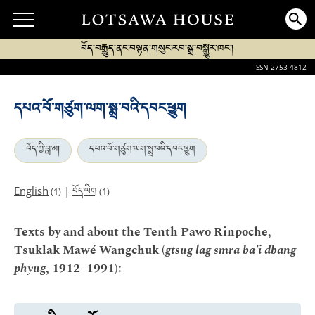
བོད་བརྒྱུད་ནང་བསྟན་གསུང་རབ་སྒྲ་བསྒྱུར་ཁང་།
ISSN 2753-4812
དཔའ་བོ་གཙུག་ལག་སྨྲ་བའི་དབང་ཕྱུག
བོད་ཀྱི་བླ་མ།
དཔའ་བོ་གཙུག་ལག་སྨྲ་བའི་དབང་ཕྱུག
བོད་ཡིག
English
|
(1)
(1)
Texts by and about the Tenth Pawo Rinpoche,
Tsuklak Mawé Wangchuk (
gtsug lag smra ba’i dbang
phyug
, 1912–1991):