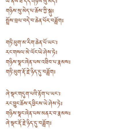
ཡེ་ནས་ཐ་དད་གཉིས་སུ་མེད༔
གཉིས་སུ་མེད་པ་ཆོས་ཀྱི་སྐུ༔
སྤྲོས་བྲལ་བདེ་བ་ཆེན་པོར་བཟློག༔
གཏི་མུག་མ་རིག་ཆེན་པོ་ཡང་༔
རང་གསལ་མེ་ལོང་ཡེ་ཤེས་ཏེ༔
གཉིས་སྣང་ཞེན་པས་འཐིབ་པ་རྣམས༔
གཏི་མུག་རྡོ་རྗེ་ཉིད་དུ་བཟློག༔
ཞེ་སྡང་གདུག་པའི་རྟོག་པ་ཡང་༔
རང་བྱུང་ཆོས་དབྱིངས་ཡེ་ཤེས་ཏེ༔
གཉིས་སྣང་ཞེན་པས་མནར་བ་རྣམས༔
ཞེ་སྡང་རྡོ་རྗེ་ཉིད་དུ་བཟློག༔