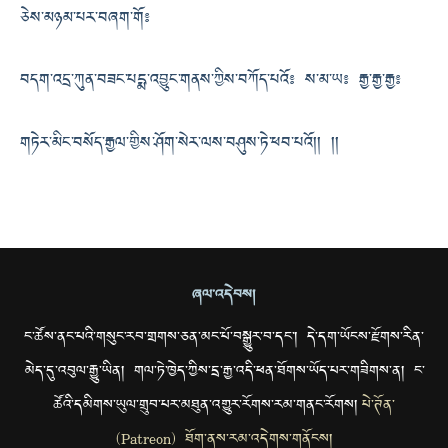
ཅེས་མཉམ་པར་བཞག་གོ༔
བདག་འདྲ་ཀུན་བཟང་པདྨ་འབྱུང་གནས་ཀྱིས་བཀོད་པའོ༔ ས་མ་ཡ༔ རྒྱ་རྒྱ་རྒྱ༔
གཏེར་མིང་བསོད་རྒྱལ་གྱིས་ཤོག་སེར་ལས་བཤུས་ཏེ་ཕབ་པའོ།། །།
ཞལ་འདེབས།
ང་ཚོས་ནང་པའི་གསུང་རབ་གྲགས་ཅན་མང་པོ་བསྒྱུར་བ་དང་། དེ་དག་ཡོངས་རྫོགས་རིན་
མེད་དུ་འབུལ་རྒྱུ་ཡིན། གལ་ཏེ་ཁྱེད་ཀྱིས་དྲ་རྒྱ་འདི་ཕན་ཐོགས་ཡོད་པར་གཟིགས་ན། ང་
ཚོའི་དམིགས་ཡུལ་གྲུབ་པར་མཐུན་འགྱུར་རོགས་རམ་གནང་རོགས།
པེ་ཊོན་
(Patreon) ཐོག་ནས་རམ་འདེགས་གནོངས།