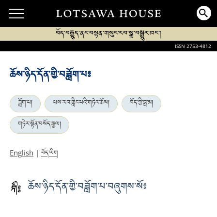
བོད་བརྒྱུད་ནང་བསྟན་གསུང་རབ་སྒྲ་བསྒྱུར་ཁང་།
ISSN 2753-4812
ཆོས་ཉིད་དོན་གྱི་བཟློག་པ༔
ཟློག་པ།
ལས་རབ་གླིང་པའི་གཏེར་ཆོས།
བོད་ཀྱི་བླ་མ།
གཏེར་སྟོན་བསོད་རྒྱལ།
བོད་ཡིག
English
|
ཆོས་ཉིད་དོན་གྱི་བཟློག་པ་བཞུགས་སོ༔