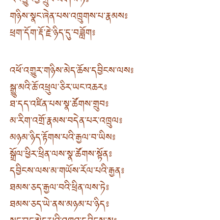
རང་བྱུང་བྱ་གྲུབ་ཡེ་ཤེས་ཏེ༔
གཉིས་སྣང་ཞེན་པས་འཁྲུགས་པ་རྣམས༔
ཕྲག་དོག་རྡོ་རྗེ་ཉིད་དུ་བཟློག༔
འཕོ་འགྱུར་གཉིས་མེད་ཆོས་དབྱིངས་ལས༔
སྒྱུ་མའི་ཆོ་འཕྲུལ་ཅིར་ཡང་འཆར༔
ཐ་དད་འཛིན་པས་སྣ་ཚོགས་གྲུབ༔
མ་རིག་འགྲོ་རྣམས་བདེན་པར་འཁྲུལ༔
མཉམ་ཉིད་རྟོགས་པའི་རྒྱལ་བ་ཡིས༔
སྒྲོལ་ཕྱིར་ཕྲིན་ལས་སྣ་ཚོགས་སྟོན༔
དབྱིངས་ལས་མ་གཡོས་རོལ་པའི་རྒྱན༔
ཐམས་ཅད་རྒྱལ་བའི་ཕྲིན་ལས་ཏེ༔
ཐམས་ཅད་ཡེ་ནས་མཉམ་པ་ཉིད༔