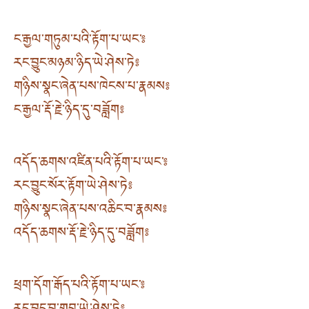
ང་རྒྱལ་གཏུམ་པའི་རྟོག་པ་ཡང་༔
རང་བྱུང་མཉམ་ཉིད་ཡེ་ཤེས་ཏེ༔
གཉིས་སྣང་ཞེན་པས་ཁེངས་པ་རྣམས༔
ང་རྒྱལ་རྡོ་རྗེ་ཉིད་དུ་བཟློག༔
འདོད་ཆགས་འཛིན་པའི་རྟོག་པ་ཡང་༔
རང་བྱུང་སོར་རྟོག་ཡེ་ཤེས་ཏེ༔
གཉིས་སྣང་ཞེན་པས་འཆིང་བ་རྣམས༔
འདོད་ཆགས་རྡོ་རྗེ་ཉིད་དུ་བཟློག༔
ཕྲག་དོག་རྒོད་པའི་རྟོག་པ་ཡང་༔