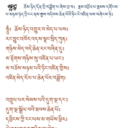
ཆོས་ཉིད་དོན་གྱི་བཟློག་པ་ཞེས་བྱ་བ༔ རྣམ་འབྱོར་པ་རྣམས་དགོངས་
པ་མཉམ་ཉིད་ཀྱི་ངང་ནས་རྒྱས་འདེབས་ཆེན་པོའི་ཏིང་ངེ་འཛིན་ལས་བཞེངས་ཏེ༔
ཧཱུྃ༔ ཆོས་ཉིད་འགྱུར་བ་མེད་པ་ལས༔
རང་བྱུང་འཁོར་འདས་སྣང་སྲིད་ཀུན༔
གཉིས་མེད་བདེ་ཆེན་རང་བཞིན་དུ༔
མ་རྟོགས་གཉིས་སུ་འཛིན་པ་ཡང་༔
མ་བཅོས་མཉམ་པའི་ཏིང་འཛིན་གྱིས༔
འཛིན་མེད་རོལ་པ་ཆེན་པོར་བཟློག༔
འཁྲུལ་པར་སེམས་པའི་དུག་ལྔ་དང་༔
དུག་ལྔ་སྒྲོལ་བའི་ཐབས་ཆེན་པོ༔
དབྱིངས་ཀྱི་ངང་ལས་མ་གཡོས་ཕྱིར༔