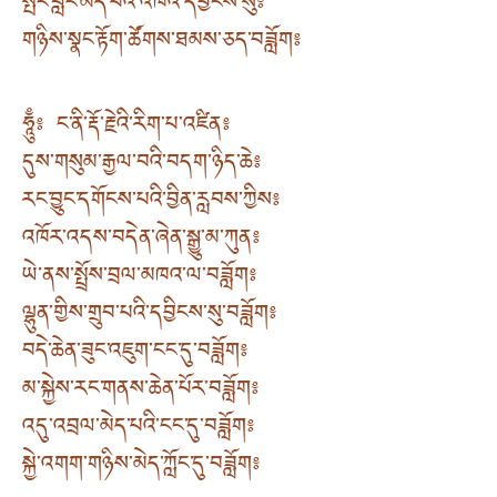
སྤང་བླང་མེད་པའི་འཁའ་དབྱིངས་སུ༔
གཉིས་སྣང་རྟོག་ཚོགས་ཐམས་ཅད་བཟློག༔
ཧཱུྃ༔ ང་ནི་རྡོ་རྗེའི་རིག་པ་འཛིན༔
དུས་གསུམ་རྒྱལ་བའི་བདག་ཉིད་ཆེ༔
རང་བྱུང་དགོངས་པའི་བྱིན་རླབས་ཀྱིས༔
འཁོར་འདས་བདེན་ཞེན་སྒྱུ་མ་ཀུན༔
ཡེ་ནས་སྤྲོས་བྲལ་མཁའ་ལ་བཟློག༔
ལྷུན་གྱིས་གྲུབ་པའི་དབྱིངས་སུ་བཟློག༔
བདེ་ཆེན་ཟུང་འཇུག་ངང་དུ་བཟློག༔
མ་སྐྱེས་རང་གནས་ཆེན་པོར་བཟློག༔
འདུ་འབྲལ་མེད་པའི་ངང་དུ་བཟློག༔
སྐྱེ་འགག་གཉིས་མེད་ཀློང་དུ་བཟློག༔