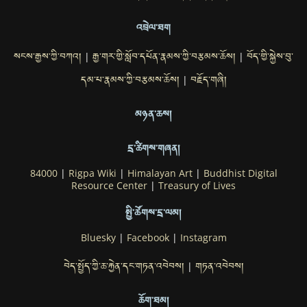
འབྲེལ་ཐག
སངས་རྒྱས་ཀྱི་བཀའ།
རྒྱ་གར་གྱི་སློབ་དཔོན་རྣམས་ཀྱི་བརྩམས་ཆོས།
བོད་གྱི་སྐྱེས་བུ་
|
|
དམ་པ་རྣམས་ཀྱི་བརྩམས་ཆོས།
བརྗོད་གཞི།
|
མཉན་ཆས།
དྲ་ཚིགས་གཞན།
84000
|
Rigpa Wiki
|
Himalayan Art
|
Buddhist Digital
Resource Center
|
Treasury of Lives
སྤྱི་ཚོགས་དྲ་ལམ།
Bluesky
|
Facebook
|
Instagram
བེད་སྤྱོད་ཀྱི་ཆ་རྐྱེན་དང་གཏན་འབེབས།
གཏན་འབེབས།
|
ཆོག་ཐམ།