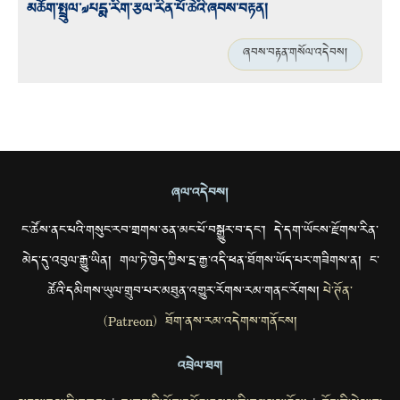
མཆོག་སྤྲུལ་༧པདྨ་རིག་རྩལ་རིན་པོ་ཆེའི་ཞབས་བརྟན།
ཞབས་བརྟན་གསོལ་འདེབས།
ཞལ་འདེབས།
ང་ཚོས་ནང་པའི་གསུང་རབ་གྲགས་ཅན་མང་པོ་བསྒྱུར་བ་དང་། དེ་དག་ཡོངས་རྫོགས་རིན་
མེད་དུ་འབུལ་རྒྱུ་ཡིན། གལ་ཏེ་ཁྱེད་ཀྱིས་དྲ་རྒྱ་འདི་ཕན་ཐོགས་ཡོད་པར་གཟིགས་ན། ང་
ཚོའི་དམིགས་ཡུལ་གྲུབ་པར་མཐུན་འགྱུར་རོགས་རམ་གནང་རོགས།
པེ་ཊོན་
(Patreon) ཐོག་ནས་རམ་འདེགས་གནོངས།
འབྲེལ་ཐག