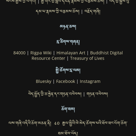
སངས་རྒྱས་ཀྱི་བཀའ།
རྒྱ་གར་གྱི་སློབ་དཔོན་རྣམས་ཀྱི་བརྩམས་ཆོས།
བོད་གྱི་སྐྱེས་བུ་
|
|
དམ་པ་རྣམས་ཀྱི་བརྩམས་ཆོས།
བརྗོད་གཞི།
|
མཉན་ཆས།
དྲ་ཚིགས་གཞན།
84000
|
Rigpa Wiki
|
Himalayan Art
|
Buddhist Digital
Resource Center
|
Treasury of Lives
སྤྱི་ཚོགས་དྲ་ལམ།
Bluesky
|
Facebook
|
Instagram
བེད་སྤྱོད་ཀྱི་ཆ་རྐྱེན་དང་གཏན་འབེབས།
གཏན་འབེབས།
|
ཆོག་ཐམ།
ལས་གཞི་འདིའི་ཆོག་མཆན་ནི། 4.0 རྒྱལ་སྤྱིའི་ཁེ་མེད་ཚོགས་པའི་ཐོབ་ཐང་འོག་ཆོག་
ཐམ་ཐོབ་ཡོད།