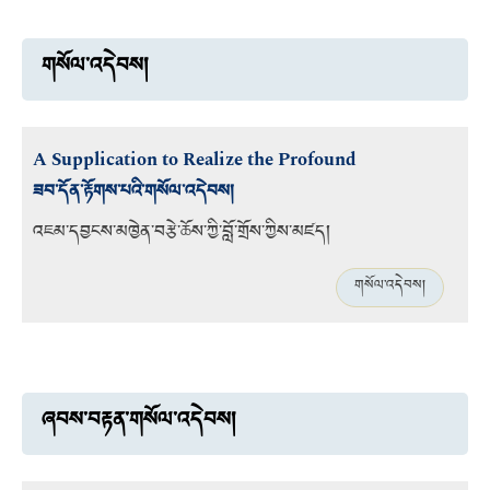
གསོལ་འདེབས།
A Supplication to Realize the Profound
ཟབ་དོན་རྟོགས་པའི་གསོལ་འདེབས།
འཇམ་དབྱངས་མཁྱེན་བརྩེ་ཆོས་ཀྱི་བློ་གྲོས་ཀྱིས་མཛད།
གསོལ་འདེབས།
ཞབས་བརྟན་གསོལ་འདེབས།