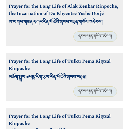
Prayer for the Long Life of Alak Zenkar Rinpoche,
the Incarnation of Do Khyentsé Yeshé Dorjé
ཨ་ལགས་གཟན་དཀར་རིན་པོ་ཆེའི་ཞབས་བརྟན་གསོལ་འདེབས།
ཞབས་བརྟན་གསོལ་འདེབས།
Prayer for the Long Life of Tulku Pema Rigtsal
Rinpoche
མཆོག་སྤྲུལ་༧པདྨ་རིག་རྩལ་རིན་པོ་ཆེའི་ཞབས་བརྟན།
ཞབས་བརྟན་གསོལ་འདེབས།
Prayer for the Long Life of Tulku Pema Rigtsal
Rinpoche