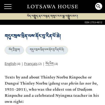
བོད་བརྒྱུད་ནང་བསྟན་གསུང་རབ་སྒྲ་བསྒྱུར་ཁང་།
ISSN 2753-4812
གདུང་སྲས་ཕྲིན་ལས་ནོར་བུ་རིན་པོ་ཆེ།
བོད་ཀྱི་བླ་མ།
གདུང་སྲས་ཕྲིན་ལས་ནོར་བུ་རིན་པོ་ཆེ།
བོད་ཡིག
English
|
Français
|
(4)
(2)
(4)
Texts by and about Thinley Norbu Rinpoche or
Dungsé Thinley Norbu (
gdung sras phrin las nor bu
,
1931–2011), who was the eldest son of Dudjom
Rinpoche and a celebrated Nyingma teacher in his
own right: