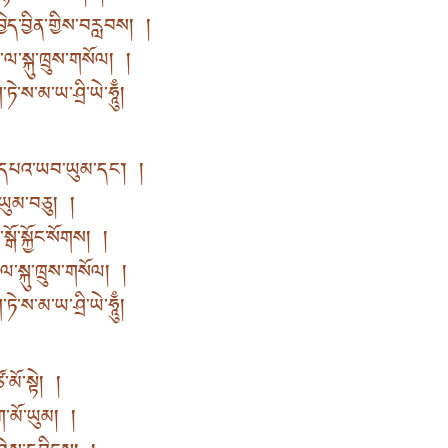
་བྱེད་བྱིན་གྱིས་བརླབས། །
ལ་སྐུ་ཁྲུས་གསོལ། །
ཏེ་ས་མ་ཡ་ཤྲི་ཡེ་ཧཱུྃ།
་དཔའ་ཡབ་ཡུམ་དང་། །
བ་ཡུམ་བཅུ། །
ྒོ་སྐྱོང་སོགས། །
ལ་སྐུ་ཁྲུས་གསོལ། །
ཏེ་ས་མ་ཡ་ཤྲི་ཡེ་ཧཱུྃ།
་མོ་སྟེ། །
ག་མོ་ཡུམ། །