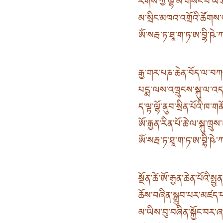
རིགས་ཀྱི་ལྷ་མོ་གསང་བ་ཡེ
མ་སྲིང་མཁའ་འགྲོའི་ཚོགས་
ཨོཾ་སརྦ་ཏ་ཐཱ་ག་ཏ་ཨ་བྷི་ཥེ་ཀ་
རྒྱ་གར་པཎ་ཆེན་བོད་ལ་བཀའ
པདྨ་ལས་འཁྲུངས་སྐུ་ལ་འད
ད་ལྟ་ལྷོ་ནུབ་སྲིན་པོའི་ཁ
ཨོ་རྒྱན་རིན་པོ་ཆེ་ལ་སྐུ་ཁྲ
ཨོཾ་སརྦ་ཏ་ཐཱ་ག་ཏ་ཨ་བྷི་ཥེ་ཀ་
སྔོན་ཚེ་ཨོ་རྒྱན་ཆེན་པོའི་སྤྱ
ཆོས་བཞིན་སྒྲུབ་པར་མཛད
མ་ཡིས་བུ་བཞིན་སྐྱོང་བར