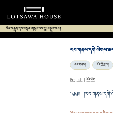
བོད་བརྒྱུད་ནང་བསྟན་གསུང་རབ་སྒྲ་བསྒྱུར་ཁང་།
རབ་གནས་དགེ་ལེགས་ཆར་འ
རབ་གནས།
བོད་ཀྱི་བླ་མ།
བོད་ཡིག
English
|
༄༅། །རབ་གནས་དགེ་ལེག