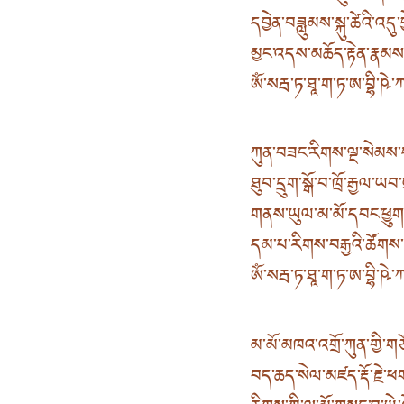
དབྱེན་བཟླུམས་སྐུ་ཚེའི་འདུ
མྱང་འདས་མཆོད་རྟེན་རྣམས་
ཨོཾ་སརྦ་ཏ་ཐཱ་ག་ཏ་ཨ་བྷི་ཥེ་ཀ་
ཀུན་བཟང་རིགས་ལྔ་སེམས
ཐུབ་དྲུག་སྒོ་བ་ཁྲོ་རྒྱལ་ཡ
གནས་ཡུལ་མ་མོ་དབང་ཕྱུག་ས
དམ་པ་རིགས་བརྒྱའི་ཚོགས་
ཨོཾ་སརྦ་ཏ་ཐཱ་ག་ཏ་ཨ་བྷི་ཥེ་ཀ་
མ་མོ་མཁའ་འགྲོ་ཀུན་གྱི་གཙོ
བད་ཆད་སེལ་མཛད་རྡོ་རྗེ་ཕ