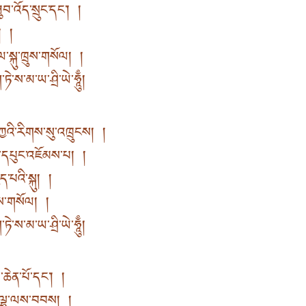
བ་འོད་སྲུང་དང་། །
། །
་སྐུ་ཁྲུས་གསོལ། །
ཏེ་ས་མ་ཡ་ཤྲི་ཡེ་ཧཱུྃ།
ྱའི་རིགས་སུ་འཁྲུངས། །
ྱི་དཔུང་འཇོམས་པ། །
ིད་པའི་སྐུ། །
ཁྲུས་གསོལ། །
ཏེ་ས་མ་ཡ་ཤྲི་ཡེ་ཧཱུྃ།
་ཆེན་པོ་དང་། །
པོ་ལྷ་ལས་བབས། །