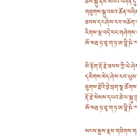
ཆོས་སྐུ་ནམ་མཁའ་བཞིན་དུ་
གཟུགས་སྐུ་འཇའ་ཚོན་བཞིན
ཐབས་དང་ཤེས་རབ་མཆོག་ལ
རིགས་ལྔ་བདེ་བར་གཤེགས་ལ
ཨོཾ་སརྦ་ཏ་ཐཱ་ག་ཏ་ཨ་བྷི་ཥེ་ཀ་
མི་རྟོག་རྡོ་རྗེ་ཐབས་ཀྱི་ཡེ་ཤ
དམིགས་མེད་ཤེས་རབ་ཡུམ་གྱ
ཐུགས་རྗེའི་བྱེ་བྲག་སྣ་ཚོག
རྡོ་རྗེ་སེམས་དཔའ་ཆེ་ལ་སྐུ
ཨོཾ་སརྦ་ཏ་ཐཱ་ག་ཏ་ཨ་བྷི་ཥེ་ཀ་
སངས་རྒྱས་རྣམ་གཟིགས་གཙ