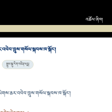
འཚོལ་ཞིབ།
བེབ་ཁྲུས་གསོལ་སྐབས་ཁ་སྐོང་།
སྤྲུལ་སྐུ་རིག་འཛིན་པདྨ།
ས་ཆར་འབེབ་ཁྲུས་གསོལ་སྐབས་ཁ་སྐོང་།