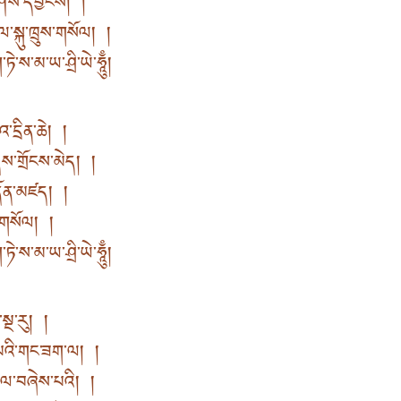
་ཤེས་དབྱིངས། །
ལ་སྐུ་ཁྲུས་གསོལ། །
ཏེ་ས་མ་ཡ་ཤྲི་ཡེ་ཧཱུྃ།
་དྲིན་ཆེ། །
ས་གྲོངས་མེད། །
་གནོན་མཛད། །
ུས་གསོལ། །
ཏེ་ས་མ་ཡ་ཤྲི་ཡེ་ཧཱུྃ།
ན་སྔ་རུ། །
་པའི་གང་ཟག་ལ། །
་ཞལ་བཞེས་པའི། །