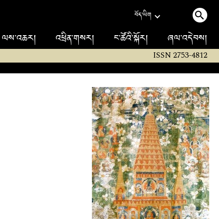
བོད་ཡིག
ལས་འཆར།
འཕྲིན་གསར།
ང་ཚོའི་སྐོར།
ཞལ་འདེབས།
ISSN 2753-4812