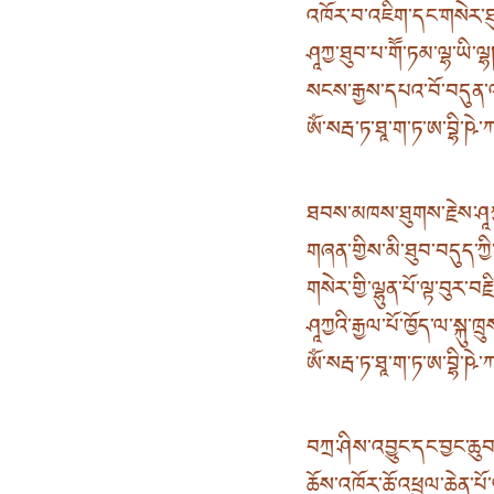
འཁོར་བ་འཇིག་དང་གསེར་ཐུ
ཤཱཀྱ་ཐུབ་པ་གཽ་ཏམ་ལྷ་ཡི་ལྷ
སངས་རྒྱས་དཔའ་བོ་བདུན་ལ
ཨོཾ་སརྦ་ཏ་ཐཱ་ག་ཏ་ཨ་བྷི་ཥེ་ཀ་
ཐབས་མཁས་ཐུགས་རྗེས་ཤཱཀ
གཞན་གྱིས་མི་ཐུབ་བདུད་ཀ
གསེར་གྱི་ལྷུན་པོ་ལྟ་བུར་བརྗ
ཤཱཀྱའི་རྒྱལ་པོ་ཁྱོད་ལ་སྐུ་
ཨོཾ་སརྦ་ཏ་ཐཱ་ག་ཏ་ཨ་བྷི་ཥེ་ཀ་
བཀྲ་ཤིས་འབྱུང་དང་བྱང་ཆུབ
ཆོས་འཁོར་ཆོ་འཕྲུལ་ཆེན་