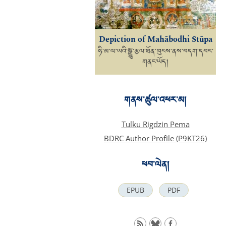
Depiction of Mahābodhi Stūpa
ཧི་མ་ལ་ཡའི་སྒྱུ་རྩལ་ཐོན་ཁུངས་ནས་བདག་དབང་
གནང་ཡོད།
གནས་ཚུལ་འཕར་མ།
Tulku Rigdzin Pema
BDRC Author Profile (P9KT26)
ཕབ་ལེན།
EPUB
PDF