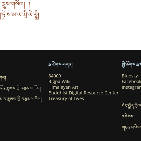
ྐུ་ཁྲུས་གསོལ། །
ཏེ་ས་མ་ཡ་ཤྲི་ཡེ་ཧཱུྃ།
དྲ་ཚིགས་གཞན།
སྤྱི་ཚོགས་ད
བཀའ།
84000
Bluesky
Rigpa Wiki
Faceboo
་དཔོན་རྣམས་ཀྱི་བརྩམས་ཆོས།
Himalayan Art
Instagra
Buddhist Digital Resource Center
ུ་དམ་པ་རྣམས་ཀྱི་བརྩམས་ཆོས།
Treasury of Lives
བེད་སྤྱོད་ཀྱི
འབེབས།
གཏན་འབེབ