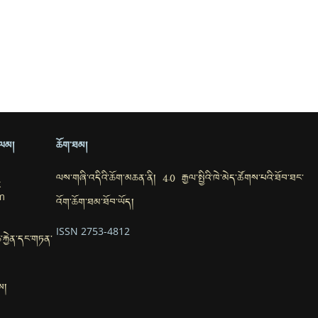
ྲ་ལམ།
ཆོག་ཐམ།
ལས་གཞི་འདིའི་ཆོག་མཆན་ནི། 4.0 རྒྱལ་སྤྱིའི་ཁེ་མེད་ཚོགས་པའི་ཐོབ་ཐང་
k
m
འོག་ཆོག་ཐམ་ཐོབ་ཡོད།
ISSN 2753-4812
་ཆ་རྐྱེན་དང་གཏན་
ས།