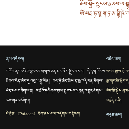
ཆོས་སྐྱོང་སྲུང་མ་རྣམས་ལ་ས
ཨོཾ་སརྦ་ཏ་ཐཱ་ག་ཏ་ཨ་བྷི་ཥེ་ཀ་
ཞལ་འདེབས།
འབྲེལ་ཐག
ང་ཚོས་ནང་པའི་གསུང་རབ་གྲགས་ཅན་མང་པོ་བསྒྱུར་བ་དང་། དེ་དག་ཡོངས་
སངས་རྒྱས་ཀྱི་
རྫོགས་རིན་མེད་དུ་འབུལ་རྒྱུ་ཡིན། གལ་ཏེ་ཁྱེད་ཀྱིས་དྲ་རྒྱ་འདི་ཕན་ཐོགས་
རྒྱ་གར་གྱི་སློབ
ཡོད་པར་གཟིགས་ན། ང་ཚོའི་དམིགས་ཡུལ་གྲུབ་པར་མཐུན་འགྱུར་རོགས་
བོད་གྱི་སྐྱེས་བ
རམ་གནང་རོགས།
བརྗོད་གཞི།
པེ་ཊོན་ (Patreon) ཐོག་ནས་རམ་འདེགས་གནོངས།
མཉན་ཆས།