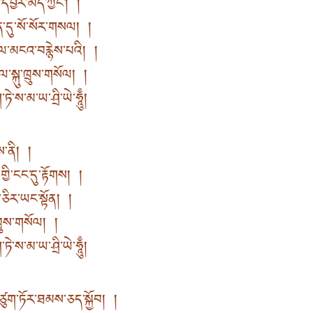
དབྱེར་མེད་ཀྱང༌། །
་དུ་སོ་སོར་གསལ། །
་མངའ་བརྙེས་པའི། །
་སྐུ་ཁྲུས་གསོལ། །
ཏེ་ས་མ་ཡ་ཤྲི་ཡེ་ཧཱུྃ།
ེས་ནི། །
ི་ངང་དུ་རྟོགས། །
ས་ཅིར་ཡང་སྟོན། །
་ཁྲུས་གསོལ། །
ཏེ་ས་མ་ཡ་ཤྲི་ཡེ་ཧཱུྃ།
ུག་ཏོར་ཐམས་ཅད་སྐྱོབ། །