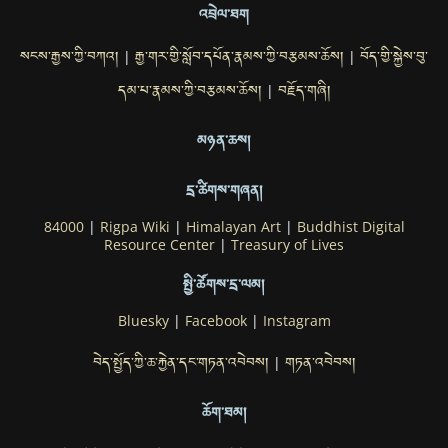
འབྲེལ་ཐག
སངས་རྒྱས་ཀྱི་བཀའ།
རྒྱ་གར་གྱི་སློབ་དཔོན་རྣམས་ཀྱི་བརྩམས་ཆོས།
བོད་གྱི་སྐྱེས་བུ་
|
|
དམ་པ་རྣམས་ཀྱི་བརྩམས་ཆོས།
བརྗོད་གཞི།
|
མཉན་ཆས།
དྲ་ཚིགས་གཞན།
84000
|
Rigpa Wiki
|
Himalayan Art
|
Buddhist Digital
Resource Center
|
Treasury of Lives
སྤྱི་ཚོགས་དྲ་ལམ།
Bluesky
|
Facebook
|
Instagram
བེད་སྤྱོད་ཀྱི་ཆ་རྐྱེན་དང་གཏན་འབེབས།
གཏན་འབེབས།
|
ཆོག་ཐམ།