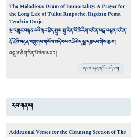
The Melodious Drum of Immortality: A Prayer for
the Long Life of Tulku Rinpoche, Rigdzin Pema
Tendzin Dorje
སྔ་འགྱུར་བསྟན་པའི་སྣང་བྱེད་སྤྲུལ་སྐུ་རིན་པོ་ཆེ་རིག་འཛིན་པདྨ་བསྟན་འཛིན་
རྡོ་རྗེའི་བརྟན་བཞུགས་གསོལ་འདེབས་འཆི་མེད་སྒྲ་དབྱངས་ཞེས་བྱ་བ།
འཁྲུལ་ཞིག་རིན་པོ་ཆེས་མཛད།
ཞབས་བརྟན་གསོལ་འདེབས།
རབ་གནས།
Additional Verses for the Cleansing Section of The