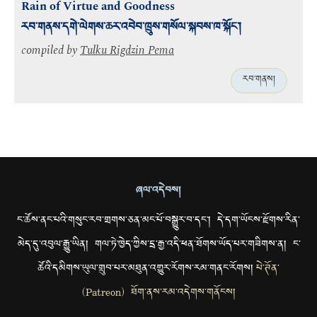
Rain of Virtue and Goodness
རབ་གནས་དགེ་ལེགས་ཆར་འབེབ་ཁྲུས་གསོལ་སྐབས་ཁ་སྐོང་།
compiled by
Tulku Rigdzin Pema
རབ་གནས།
ཞལ་འདེབས།
ང་ཚོས་ནང་པའི་གསུང་རབ་གྲགས་ཅན་མང་པོ་བསྒྱུར་བ་དང་། དེ་དག་ཡོངས་རྫོགས་རིན་
མེད་དུ་འབུལ་རྒྱུ་ཡིན། གལ་ཏེ་ཁྱེད་ཀྱིས་དྲ་རྒྱ་འདི་ཕན་ཐོགས་ཡོད་པར་གཟིགས་ན། ང་
ཚོའི་དམིགས་ཡུལ་གྲུབ་པར་མཐུན་འགྱུར་རོགས་རམ་གནང་རོགས།
པེ་ཊོན་
(Patreon) ཐོག་ནས་རམ་འདེགས་གནོངས།