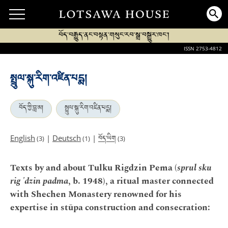
བོད་བརྒྱུད་ནང་བསྟན་གསུང་རབ་སྒྲ་བསྒྱུར་ཁང་།
ISSN 2753-4812
སྤྲུལ་སྐུ་རིག་འཛིན་པདྨ།
བོད་ཀྱི་བླ་མ།
སྤྲུལ་སྐུ་རིག་འཛིན་པདྨ།
བོད་ཡིག
English
|
Deutsch
|
(3)
(1)
(3)
Texts by and about Tulku Rigdzin Pema (
sprul sku
rig 'dzin padma
, b. 1948), a ritual master connected
with Shechen Monastery renowned for his
expertise in stūpa construction and consecration: