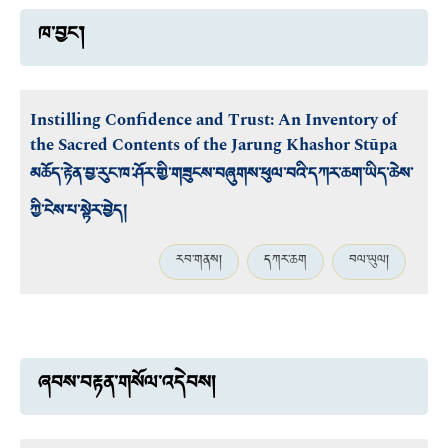
ཁ་བྱང་།
Instilling Confidence and Trust: An Inventory of
the Sacred Contents of the Jarung Khashor Stūpa
མཆོད་རྟེན་བྱ་རུང་ཁ་ཤོར་གྱི་གཟུངས་བཞུགས་ཕུལ་བའི་དཀར་ཆག་ཡིད་ཆེས་
ཀྱི་ངེས་པ་སྟེར་བྱེད།
རབ་གནས།
དཀར་ཆག
བལ་ཡུལ།
ཞབས་བརྟན་གསོལ་འདེབས།