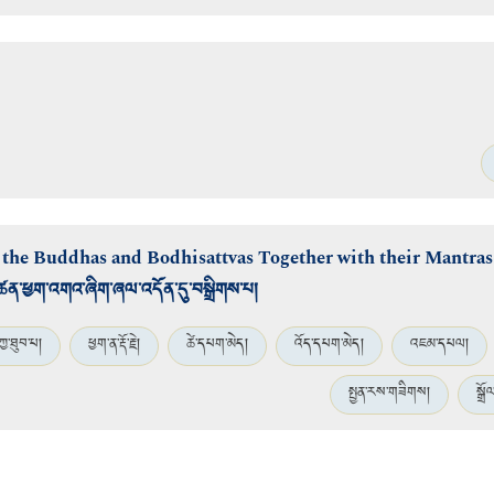
 the Buddhas and Bodhisattvas Together with their Mantras
ཚན་ཕྱག་འགའ་ཞིག་ཞལ་འདོན་དུ་བསྒྲིགས་པ།
ཀྱ་ཐུབ་པ།
ཕྱག་ན་རྡོ་རྗེ།
ཚེ་དཔག་མེད།
འོད་དཔག་མེད།
འཇམ་དཔལ།
སྤྱན་རས་གཟིགས།
སྒྲོ