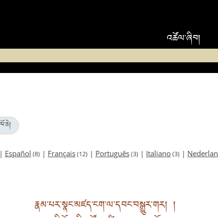
འཚོལ་ཞིབ།
པོ་ཆེ།
|
Español
|
Français
|
Português
|
Italiano
|
Nederla
(8)
(12)
(3)
(3)
རྣམ་པར་སྣང་མཛད་ངག་ལ་དབང་བསྒྱུར་གར། །