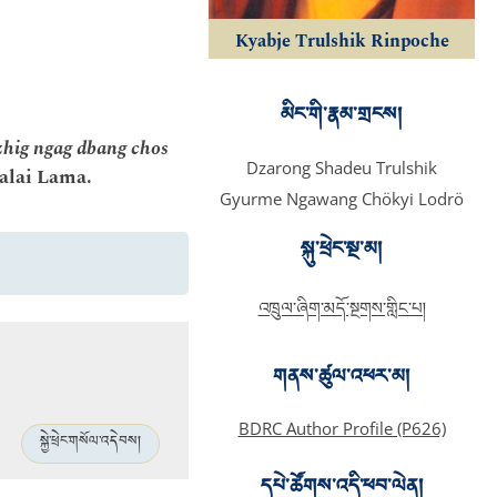
Kyabje Trulshik Rinpoche
མིང་གི་རྣམ་གྲངས།
zhig ngag dbang chos
Dzarong Shadeu Trulshik
Dalai Lama.
Gyurme Ngawang Chökyi Lodrö
སྐུ་ཕྲེང་སྔ་མ།
འཁྲུལ་ཞིག་མདོ་སྔགས་གླིང་པ།
གནས་ཚུལ་འཕར་མ།
BDRC Author Profile (P626)
སྐྱེ་ཕྲེང་གསོལ་འདེབས།
དཔེ་ཚོགས་འདི་ཕབ་ལེན།