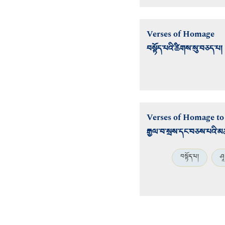
Verses of Homage
བསྟོད་པའི་ཚིགས་སུ་བཅད་པ།
Verses of Homage to
རྒྱལ་བ་སྲས་དང་བཅས་པའི་མ
བསྟོད་པ།
ཤཱ