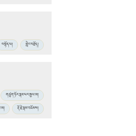
བསྟོད་པ།
གླེང་བརྗོད།
གཙུག་ཏོར་རྣམ་པར་རྒྱལ་མ།
ལ་མ།
རྡོ་རྗེ་རྣམ་འཇོམས།