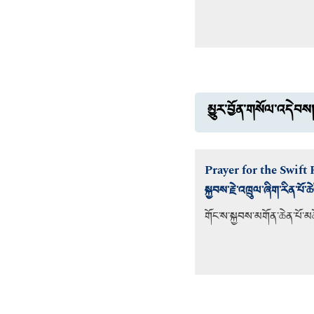
མྱུར་བྱོན་གསོལ་འདེབས
Prayer for the Swift
སྐྱབས་རྗེ་འཁྲུལ་ཞིག་རིན་པོ་ཆ
གོང་ས་སྐྱབས་མགོན་ཆེན་པོ་མ