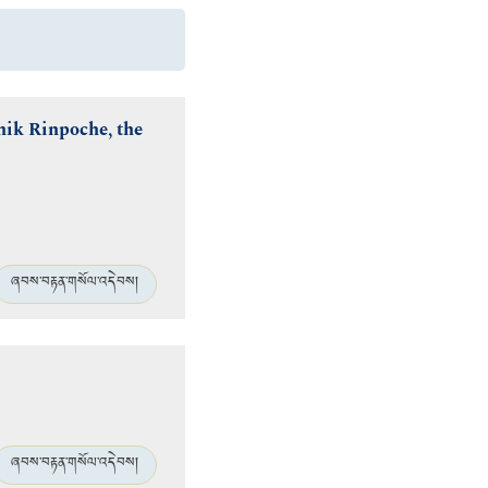
hik Rinpoche, the
ཞབས་བརྟན་གསོལ་འདེབས།
ཞབས་བརྟན་གསོལ་འདེབས།