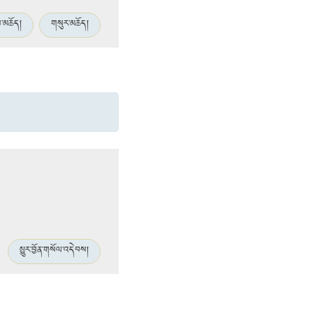
མཆོད།
གསུར་མཆོད།
མྱུར་བྱོན་གསོལ་འདེབས།