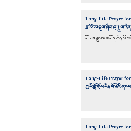
Long-Life Prayer fo
རྫ་རོང་འཁྲུལ་ཞིག་ཞྭ་སྤྲུལ་
གོང་ས་སྐྱབས་མགོན་ཆེན་པོ་མ
Long-Life Prayer fo
རྒྱ་རི་བློ་གྲོས་རིན་པོ་ཆེའི
Long-Life Prayer f