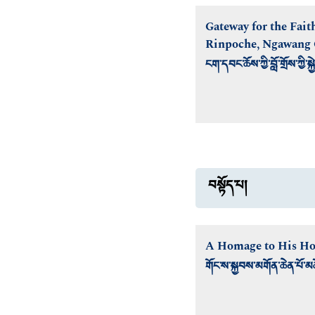
Gateway for the Fait
Rinpoche, Ngawang 
ངག་དབང་ཆོས་ཀྱི་བློ་གྲོས་ཀ
བསྟོད་པ།
A Homage to His Hol
གོང་ས་སྐྱབས་མགོན་ཆེན་པོ་མ