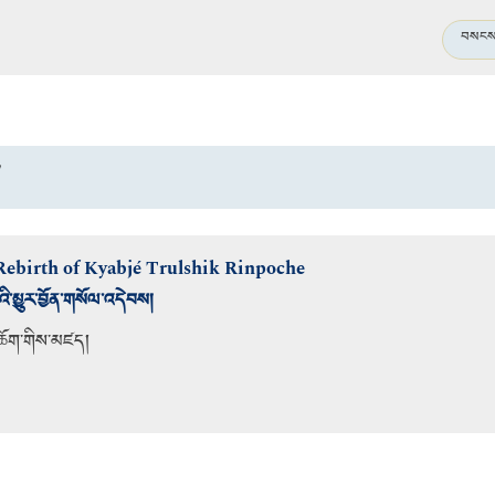
བསངས་
།
 Rebirth of Kyabjé Trulshik Rinpoche
ེའི་མྱུར་བྱོན་གསོལ་འདེབས།
ཆོག
་གིས་མཛད།