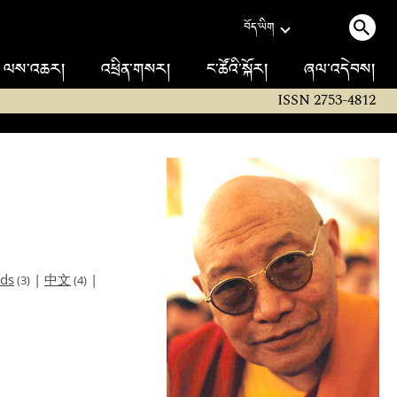
བོད་ཡིག
ལས་འཆར།
འཕྲིན་གསར།
ང་ཚོའི་སྐོར།
ཞལ་འདེབས།
ISSN 2753-4812
nds
|
中文
|
(3)
(4)