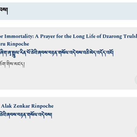
བས།
r Immortality: A Prayer for the Long Life of Dzarong Truls
uru Rinpoche
ུལ་ཞིག་ཞྭ་སྤྲུལ་རིན་པོ་ཆེའི་ཞབས་བརྟན་གསོལ་འདེབས་འཆི་མེད་འདོད་འཇོ།
ཆོག
་གིས་མཛད།
r Alak Zenkar Rinpoche
ེའི་ཞབས་བརྟན་གསོལ་འདེབས།