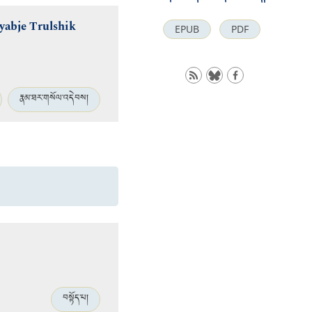
Kyabje Trulshik
EPUB
PDF
རྣམ་ཐར་གསོལ་འདེབས།
བསྟོད་པ།