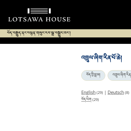
བོད་བརྒྱུད་ནང་བསྟན་གསུང་རབ་སྒྲ་བསྒྱུར་ཁང་།
འཁྲུལ་ཞིག་རིན་པོ་ཆེ།
བོད་ཀྱི་བླ་མ།
འཁྲུལ་ཞིག་རིན་
English
|
Deutsch
(29)
(8)
བོད་ཡིག
(29)