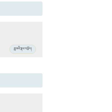
བླ་མའི་རྣལ་འབྱོར།