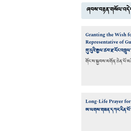
ཞབས་བརྟན་གསོལ་འདེ
Granting the Wish fo
Representative of G
གུ་རུའི་རྒྱལ་ཚབ་རྫ་རོང་འཁྲ
གོང་ས་སྐྱབས་མགོན་ཆེན་པོ་མ
Long-Life Prayer fo
ཨ་ལགས་གཟན་དཀར་རིན་པོ་ཆ