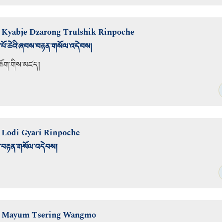
r Kyabje Dzarong Trulshik Rinpoche
རིན་པོ་ཆེའི་ཞབས་བརྟན་གསོལ་འདེབས།
ཆོག
་གིས་མཛད།
r Lodi Gyari Rinpoche
་ཞབས་བརྟན་གསོལ་འདེབས།
or Mayum Tsering Wangmo