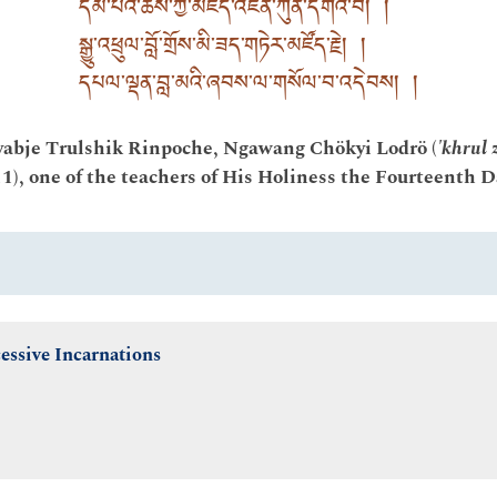
དམ་པའི་ཆོས་ཀྱི་མཛོད་འཛིན་ཀུན་དགའ་བོ། །
སྒྱུ་འཕྲུལ་བློ་གྲོས་མི་ཟད་གཏེར་མཛོད་རྗེ། །
དཔལ་ལྡན་བླ་མའི་ཞབས་ལ་གསོལ་བ་འདེབས། །
yabje Trulshik Rinpoche, Ngawang Chökyi Lodrö (
'khrul 
1), one of the teachers of His Holiness the Fourteenth 
essive Incarnations