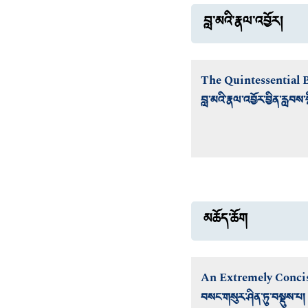
བླ་མའི་རྣལ་འབྱོར།
The Quintessential 
བླ་མའི་རྣལ་འབྱོར་བྱིན་རླབས་
མཆོད་ཆོག
An Extremely Concis
བསང་གསུར་ཤིན་ཏུ་བསྡུས་པ།