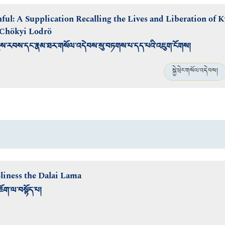
hful: A Supplication Recalling the Lives and Liberation of 
Chökyi Lodrö
ྱི་སྐྱེས་རབས་དང་རྣམ་ཐར་གསོལ་འདེབས་སུ་བཏགས་པ་དད་པའི་འཇུག་ངོགས།
སྐྱེ་ཕྲེང་གསོལ་འདེབས།
iness the Dalai Lama
ཆོག་ལ་བསྟོད་པ།