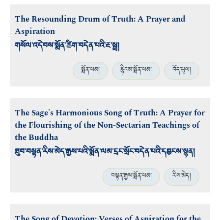
The Resounding Drum of Truth: A Prayer and
Aspiration
གསོལ་འདེབས་སྨོན་ཚིག་བདེན་པའི་རྔ་སྒྲ།
སྨོན་ལམ།
རྙིང་མ་སྨོན་ལམ།
བོད་ཡུལ།
The Sage's Harmonious Song of Truth: A Prayer for
the Flourishing of the Non-Sectarian Teachings of
the Buddha
ཐུབ་བསྟན་རིས་མེད་རྒྱས་པའི་སྨོན་ལམ་དྲང་སྲོང་བདེན་པའི་དབྱངས་སྙན།
བསྟན་རྒྱས་སྨོན་ལམ།
རིས་མེད།
The Song of Devotion: Verses of Aspiration for the