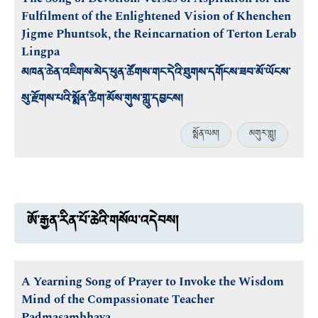
Fulfilment of the Enlightened Vision of Khenchen
Jigme Phuntsok, the Reincarnation of Terton Lerab
Lingpa
མཁན་ཆེན་འཇིགས་མེད་ཕུན་ཚོགས་གང་དེའི་ཐུགས་དགོངས་ཟབ་མོ་ཡོངས་
སུ་རྫོགས་པའི་སྨོན་ཚིག་མོས་གུས་གླུ་དབྱངས།
སྨོན་ལམ།
མགུར་གླུ།
ཨོ་རྒྱན་རིན་པོ་ཆེའི་གསོལ་འདེབས།
A Yearning Song of Prayer to Invoke the Wisdom
Mind of the Compassionate Teacher
Padmasambhava