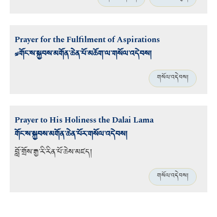
Prayer for the Fulfilment of Aspirations
༧གོང་ས་སྐྱབས་མགོན་ཆེན་པོ་མཆོག་ལ་གསོལ་འདེབས།
གསོལ་འདེབས།
Prayer to His Holiness the Dalai Lama
གོང་ས་སྐྱབས་མགོན་ཆེན་པོར་གསོལ་འདེབས།
བློ་གྲོས་རྒྱ་རི་རིན་པོ་ཆེས་མཛད།
གསོལ་འདེབས།