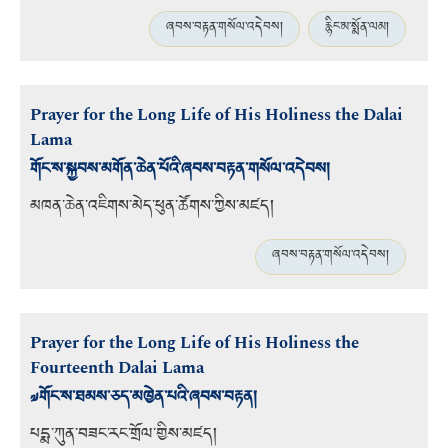
ཞབས་བརྟན་གསོལ་འདེབས།
རྙིང་མ་སྨོན་ལམ།
Prayer for the Long Life of His Holiness the Dalai
Lama
གོང་ས་སྐྱབས་མགོན་ཆེན་པོའི་ཞབས་བརྟན་གསོལ་འདེབས།
མཁན་ཆེན་འཇིགས་མེད་ཕུན་ཚོགས་ཀྱིས་མཛད།
ཞབས་བརྟན་གསོལ་འདེབས།
Prayer for the Long Life of His Holiness the
Fourteenth Dalai Lama
༧གོང་ས་ཐམས་ཅད་མཁྱེན་པའི་ཞབས་བརྟན།
པདྨ་ཀུན་བཟང་རང་གྲོལ་གྱིས་མཛད།