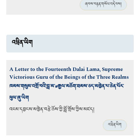
ཞབས་བརྟན་གསོལ་འདེབས།
འཕྲིན་ཡིག
A Letter to the Fourteenth Dalai Lama, Supreme
Victorious Guru of the Beings of the Three Realms
ཁམས་གསུམ་འགྲོ་བའི་བླ་མ་༧རྒྱལ་མཆོག་ཐམས་ཅད་མཁྱེན་པ་ཆེན་པོར་
ཕུལ་ཞུ་ཡིག
འཇམ་དབྱངས་མཁྱེན་བརྩེ་ཆོས་ཀྱི་བློ་གྲོས་ཀྱིས་མཛད།
འཕྲིན་ཡིག