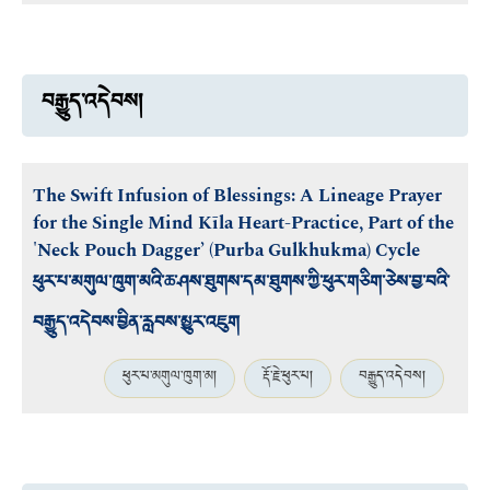
བརྒྱུད་འདེབས།
The Swift Infusion of Blessings: A Lineage Prayer
for the Single Mind Kīla Heart-Practice, Part of the
'Neck Pouch Dagger’ (Purba Gulkhukma) Cycle
ཕུར་པ་མགུལ་ཁུག་མའི་ཆ་ཤས་ཐུགས་དམ་ཐུགས་ཀྱི་ཕུར་གཅིག་ཅེས་བྱ་བའི་
བརྒྱུད་འདེབས་བྱིན་རླབས་མྱུར་འཇུག
ཕུར་པ་མགུལ་ཁུག་མ།
རྡོ་རྗེ་ཕུར་པ།
བརྒྱུད་འདེབས།