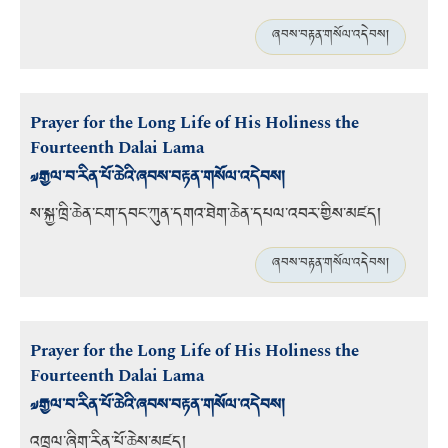
ཞབས་བརྟན་གསོལ་འདེབས།
Prayer for the Long Life of His Holiness the
Fourteenth Dalai Lama
༧རྒྱལ་བ་རིན་པོ་ཆེའི་ཞབས་བརྟན་གསོལ་འདེབས།
ས་སྐྱ་ཁྲི་ཆེན་ངག་དབང་ཀུན་དགའ་ཐེག་ཆེན་དཔལ་འབར་གྱིས་མཛད།
ཞབས་བརྟན་གསོལ་འདེབས།
Prayer for the Long Life of His Holiness the
Fourteenth Dalai Lama
༧རྒྱལ་བ་རིན་པོ་ཆེའི་ཞབས་བརྟན་གསོལ་འདེབས།
འཁྲུལ་ཞིག་རིན་པོ་ཆེས་མཛད།