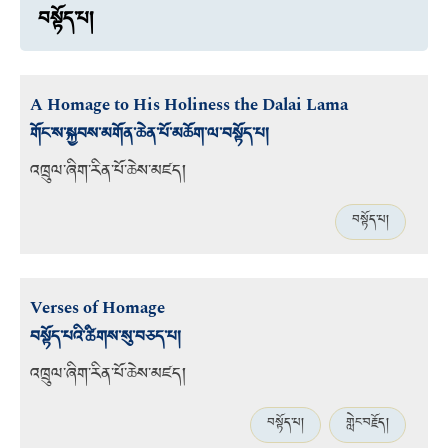
བསྟོད་པ།
A Homage to His Holiness the Dalai Lama
གོང་ས་སྐྱབས་མགོན་ཆེན་པོ་མཆོག་ལ་བསྟོད་པ།
འཁྲུལ་ཞིག་རིན་པོ་ཆེས་མཛད།
བསྟོད་པ།
Verses of Homage
བསྟོད་པའི་ཚིགས་སུ་བཅད་པ།
འཁྲུལ་ཞིག་རིན་པོ་ཆེས་མཛད།
བསྟོད་པ།
གླེང་བརྗོད།