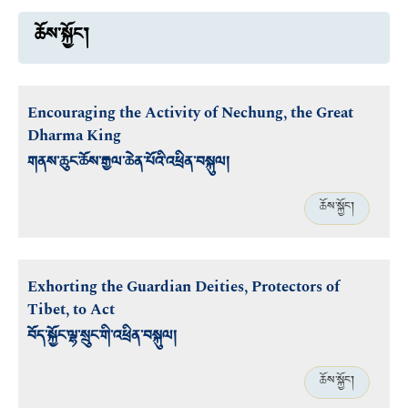
ཆོས་སྐྱོང་།
Encouraging the Activity of Nechung, the Great
Dharma King
གནས་ཆུང་ཆོས་རྒྱལ་ཆེན་པོའི་འཕྲིན་བསྐུལ།
ཆོས་སྐྱོང་།
Exhorting the Guardian Deities, Protectors of
Tibet, to Act
བོད་སྐྱོང་ལྷ་སྲུང་གི་འཕྲིན་བསྐུལ།
ཆོས་སྐྱོང་།