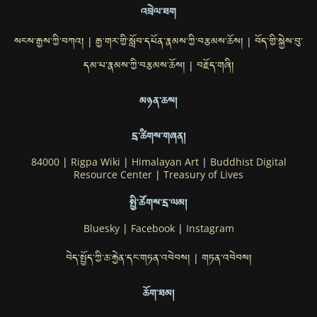
འབྲེལ་ཐག
སངས་རྒྱས་ཀྱི་བཀའ།
རྒྱ་གར་གྱི་སློབ་དཔོན་རྣམས་ཀྱི་བརྩམས་ཆོས།
བོད་གྱི་སྐྱེས་བུ་
|
|
དམ་པ་རྣམས་ཀྱི་བརྩམས་ཆོས།
བརྗོད་གཞི།
|
མཉན་ཆས།
དྲ་ཚིགས་གཞན།
84000
|
Rigpa Wiki
|
Himalayan Art
|
Buddhist Digital
Resource Center
|
Treasury of Lives
སྤྱི་ཚོགས་དྲ་ལམ།
Bluesky
|
Facebook
|
Instagram
བེད་སྤྱོད་ཀྱི་ཆ་རྐྱེན་དང་གཏན་འབེབས།
གཏན་འབེབས།
|
ཆོག་ཐམ།