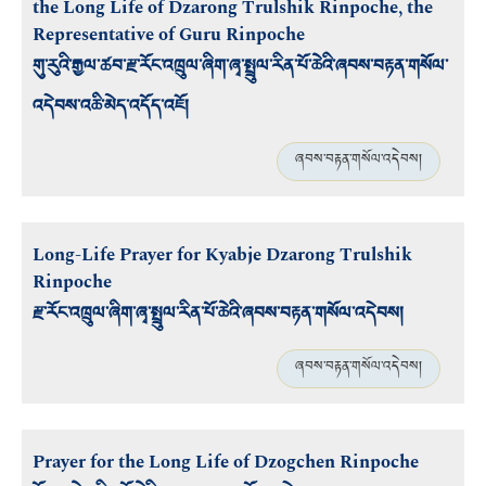
the Long Life of Dzarong Trulshik Rinpoche, the
Representative of Guru Rinpoche
གུ་རུའི་རྒྱལ་ཚབ་རྫ་རོང་འཁྲུལ་ཞིག་ཞྭ་སྤྲུལ་རིན་པོ་ཆེའི་ཞབས་བརྟན་གསོལ་
འདེབས་འཆི་མེད་འདོད་འཇོ།
ཞབས་བརྟན་གསོལ་འདེབས།
Long-Life Prayer for Kyabje Dzarong Trulshik
Rinpoche
རྫ་རོང་འཁྲུལ་ཞིག་ཞྭ་སྤྲུལ་རིན་པོ་ཆེའི་ཞབས་བརྟན་གསོལ་འདེབས།
ཞབས་བརྟན་གསོལ་འདེབས།
Prayer for the Long Life of Dzogchen Rinpoche