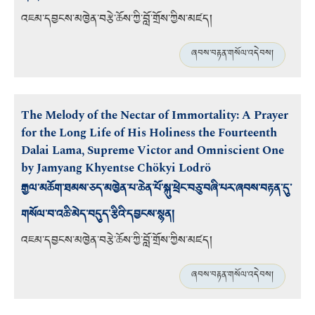
འཇམ་དབྱངས་མཁྱེན་བརྩེ་ཆོས་ཀྱི་བློ་གྲོས་ཀྱིས་མཛད།
ཞབས་བརྟན་གསོལ་འདེབས།
The Melody of the Nectar of Immortality: A Prayer
for the Long Life of His Holiness the Fourteenth
Dalai Lama, Supreme Victor and Omniscient One
by Jamyang Khyentse Chökyi Lodrö
རྒྱལ་མཆོག་ཐམས་ཅད་མཁྱེན་པ་ཆེན་པོ་སྐུ་ཕྲེང་བཅུ་བཞི་པར་ཞབས་བརྟན་དུ་
གསོལ་བ་འཆི་མེད་བདུད་རྩིའི་དབྱངས་སྙན།
འཇམ་དབྱངས་མཁྱེན་བརྩེ་ཆོས་ཀྱི་བློ་གྲོས་ཀྱིས་མཛད།
ཞབས་བརྟན་གསོལ་འདེབས།