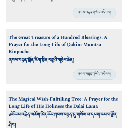
ཞབས་བརྟན་གསོལ་འདེབས།
The Great Treasure of a Hundred Blessings: A
Prayer for the Long Life of Ḍākinī Mumtso
Rinpoche
ཞབས་བརྟན་སྨོན་ཚིག་བྱིན་བརྒྱའི་གཏེར་ཆེན།
ཞབས་བརྟན་གསོལ་འདེབས།
The Magical Wish-Fulfilling Tree: A Prayer for the
Long Life of His Holiness the Dalai Lama
༧གོང་ས་འདྲེན་མཆོག་ཆེན་པོར་ཞབས་བརྟན་དུ་གསོལ་བ་དཔག་བསམ་ལྗོན་
ཤིང་།