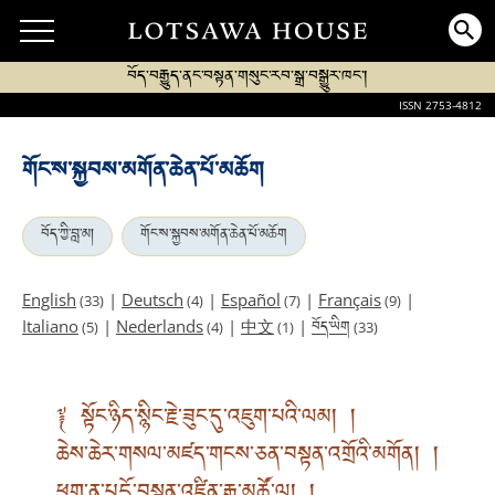
བོད་བརྒྱུད་ནང་བསྟན་གསུང་རབ་སྒྲ་བསྒྱུར་ཁང་།
ISSN 2753-4812
གོང་ས་སྐྱབས་མགོན་ཆེན་པོ་མཆོག
བོད་ཀྱི་བླ་མ།
གོང་ས་སྐྱབས་མགོན་ཆེན་པོ་མཆོག
English
|
Deutsch
|
Español
|
Français
|
(33)
(4)
(7)
(9)
བོད་ཡིག
Italiano
|
Nederlands
|
中文
|
(5)
(4)
(1)
(33)
༈ སྟོང་ཉིད་སྙིང་རྗེ་ཟུང་དུ་འཇུག་པའི་ལམ། །
ཆེས་ཆེར་གསལ་མཛད་གངས་ཅན་བསྟན་འགྲོའི་མགོན། །