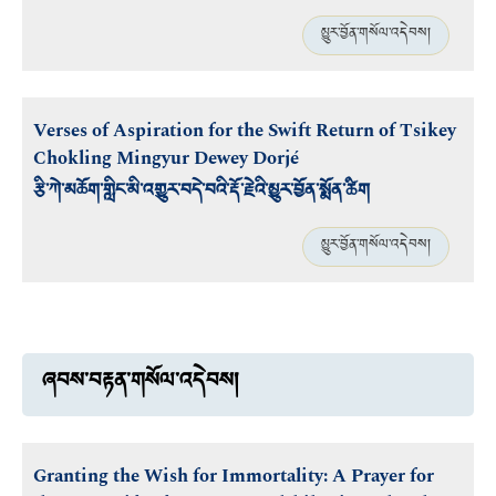
མྱུར་བྱོན་གསོལ་འདེབས།
Verses of Aspiration for the Swift Return of Tsikey
Chokling Mingyur Dewey Dorjé
རྩི་ཀེ་མཆོག་གླིང་མི་འགྱུར་བདེ་བའི་རྡོ་རྗེའི་མྱུར་བྱོན་སྨོན་ཚིག
མྱུར་བྱོན་གསོལ་འདེབས།
ཞབས་བརྟན་གསོལ་འདེབས།
Granting the Wish for Immortality: A Prayer for