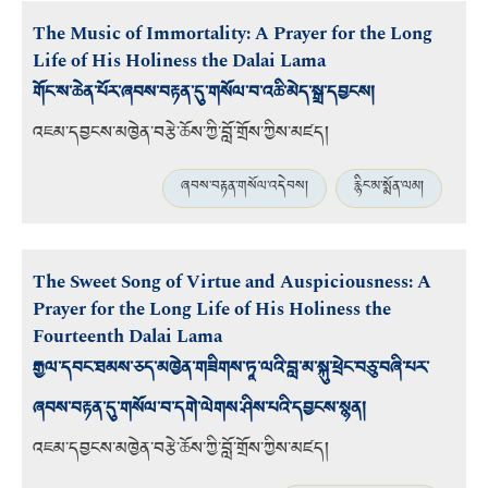
The Music of Immortality: A Prayer for the Long
Life of His Holiness the Dalai Lama
གོང་ས་ཆེན་པོར་ཞབས་བརྟན་དུ་གསོལ་བ་འཆི་མེད་སྒྲ་དབྱངས།
འཇམ་དབྱངས་མཁྱེན་བརྩེ་ཆོས་ཀྱི་བློ་གྲོས་ཀྱིས་མཛད།
ཞབས་བརྟན་གསོལ་འདེབས།
རྙིང་མ་སྨོན་ལམ།
The Sweet Song of Virtue and Auspiciousness: A
Prayer for the Long Life of His Holiness the
Fourteenth Dalai Lama
རྒྱལ་དབང་ཐམས་ཅད་མཁྱེན་གཟིགས་ཏཱ་ལའི་བླ་མ་སྐུ་ཕྲེང་བཅུ་བཞི་པར་
ཞབས་བརྟན་དུ་གསོལ་བ་དགེ་ལེགས་ཤིས་པའི་དབྱངས་སྙན།
འཇམ་དབྱངས་མཁྱེན་བརྩེ་ཆོས་ཀྱི་བློ་གྲོས་ཀྱིས་མཛད།