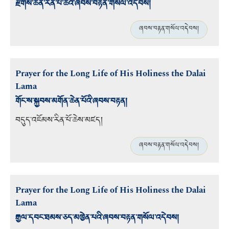
རྫོགས་ཆེན་རིན་པོ་ཆེའི་ཞབས་བརྟན་གསོལ་འདེབས།
ཞབས་བརྟན་གསོལ་འདེབས།
Prayer for the Long Life of His Holiness the Dalai
Lama
གོང་ས་སྐྱབས་མགོན་ཆེན་པོའི་ཞབས་བརྟན།
བདུད་འཇོམས་རིན་པོ་ཆེས་མཛད།
ཞབས་བརྟན་གསོལ་འདེབས།
Prayer for the Long Life of His Holiness the Dalai
Lama
རྒྱལ་དབང་ཐམས་ཅད་མཁྱེན་པའི་ཞབས་བརྟན་གསོལ་འདེབས།