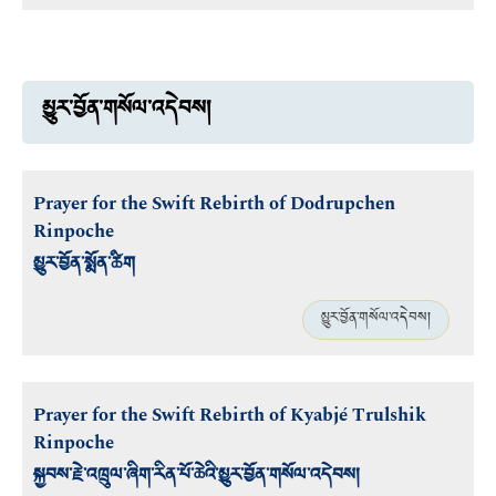
མྱུར་བྱོན་གསོལ་འདེབས།
Prayer for the Swift Rebirth of Dodrupchen
Rinpoche
མྱུར་བྱོན་སྨོན་ཚིག
མྱུར་བྱོན་གསོལ་འདེབས།
Prayer for the Swift Rebirth of Kyabjé Trulshik
Rinpoche
སྐྱབས་རྗེ་འཁྲུལ་ཞིག་རིན་པོ་ཆེའི་མྱུར་བྱོན་གསོལ་འདེབས།