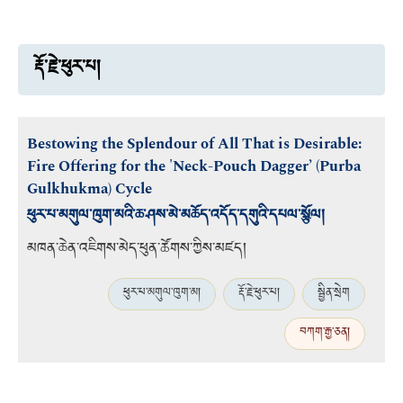
རྡོ་རྗེ་ཕུར་པ།
Bestowing the Splendour of All That is Desirable:
Fire Offering for the 'Neck-Pouch Dagger’ (Purba
Gulkhukma) Cycle
ཕུར་པ་མགུལ་ཁུག་མའི་ཆ་ཤས་མེ་མཆོད་འདོད་དགུའི་དཔལ་སྩོལ།
མཁན་ཆེན་འཇིགས་མེད་ཕུན་ཚོགས་ཀྱིས་མཛད།
ཕུར་པ་མགུལ་ཁུག་མ།
རྡོ་རྗེ་ཕུར་པ།
སྦྱིན་སྲེག
བཀག་རྒྱ་ཅན།