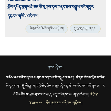
སློབ་དཔོན་ཐུགས་རྗེ་ཅན་གྱི་ཐུགས་དམ་གནད་ནས་བསྐུལ་བའི་གདུང་
དབྱངས་གསོལ་འདེབས།
ཨོ་རྒྱན་རིན་པོ་ཆེའི་གསོལ་འདེབས།
གུ་རུ་པདྨ་འབྱུང་གནས།
ཞལ་འདེབས།
ང་ཚོས་ནང་པའི་གསུང་རབ་གྲགས་ཅན་མང་པོ་བསྒྱུར་བ་དང་། དེ་དག་ཡོངས་རྫོགས་རིན་
མེད་དུ་འབུལ་རྒྱུ་ཡིན། གལ་ཏེ་ཁྱེད་ཀྱིས་དྲ་རྒྱ་འདི་ཕན་ཐོགས་ཡོད་པར་གཟིགས་ན། ང་
ཚོའི་དམིགས་ཡུལ་གྲུབ་པར་མཐུན་འགྱུར་རོགས་རམ་གནང་རོགས།
པེ་ཊོན་
(Patreon) ཐོག་ནས་རམ་འདེགས་གནོངས།