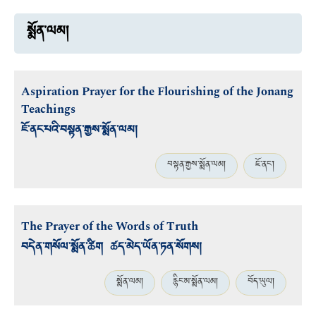
སྨོན་ལམ།
Aspiration Prayer for the Flourishing of the Jonang
Teachings
ཇོ་ནང་པའི་བསྟན་རྒྱས་སྨོན་ལམ།
བསྟན་རྒྱས་སྨོན་ལམ།
ཇོ་ནང་།
The Prayer of the Words of Truth
བདེན་གསོལ་སྨོན་ཚིག ཚད་མེད་ཡོན་ཏན་སོགས།
སྨོན་ལམ།
རྙིང་མ་སྨོན་ལམ།
བོད་ཡུལ།