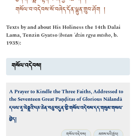
ཕྱག་ན་པདྨོ་བསྟན་འཛིན་རྒྱ་མཚོ་ལ། །
གསོལ་བ་འདེབས་སོ་བཞེད་དོན་ལྷུན་གྲུབ་ཤོག །
Texts by and about His Holiness the 14th Dalai
Lama, Tenzin Gyatso (
bstan 'dzin rgya mtsho
, b.
1935):
གསོལ་འདེབས།
A Prayer to Kindle the Three Faiths, Addressed to
the Seventeen Great Paṇḍitas of Glorious Nālandā
དཔལ་ནཱ་ལེནྡྲའི་པཎ་ཆེན་བཅུ་བདུན་གྱི་གསོལ་འདེབས་དད་གསུམ་གསལ་
བྱེད།
གསོལ་འདེབས།
མཁས་པའི་ཚུལ།