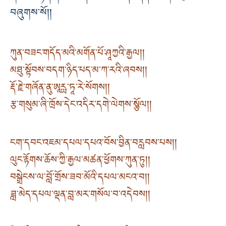
བཞུགས་སོ། །
ཀུན་བཟང་གདོད་མའི་མགོན་པོ་ཤཱཀྱའི་རྒྱལ། །
མཐུ་སྟོབས་བདག་ཉིད་པད་མ་ཀ་རའི་ཞབས། །
རྡོ་རྗེ་གཞོན་ནུ་ཨཱརྻ་ཏཱ་རེ་སོགས། །
རྩ་གསུམ་ཞི་ཁྲོས་དེང་འདིར་དགེ་ལེགས་སྩོལ། །
ངག་དབང་འཇམ་དཔལ་དཔའ་བོས་བྱིན་བརླབས་པས། །
ལུང་རྟོགས་ཆོས་ཀྱི་རྒྱལ་མཚན་ཕྱོགས་ཀུན་ཏུ། །
བསྒྲེངས་ལ་བློ་གྲོས་ཟབ་མོའི་དཔལ་མངའ་བ། །
ཟླ་མེད་དཔལ་ལྡན་བླ་མར་གསོལ་བ་འདེབས། །