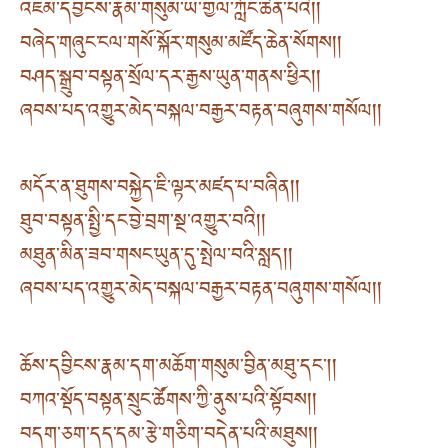
འཇམ་དབྱངས་རྣམ་གསུམ་ཡ་གྱལ་ཀློང་ཆེན་པའི། །
བཞེད་གཞུང་ངལ་གསོ་སྐོར་གསུམ་མཛོད་ཆེན་སོགས། །
བཤད་སྒྲུབ་བསྟན་སྲོལ་དར་རྒྱས་ཡུན་གནས་ཕྱིར། །
ཞབས་པད་འགྱུར་མེད་བསྐལ་བརྒྱར་བརྟན་བཞུགས་གསོལ། །
མདོར་ན་ཐུགས་བསྐྱེད་ཇི་ལྟར་མཛད་པ་བཞིན། །
ཐུབ་བསྟན་སྤྱི་དང་བྱེ་བྲག་སྔ་འགྱུར་བའི། །
མཐུན་མིན་ཟབ་གསང་ཡུན་དུ་སྤེལ་བའི་སླད། །
ཞབས་པད་འགྱུར་མེད་བསྐལ་བརྒྱར་བརྟན་བཞུགས་གསོལ། །
ཆོས་དབྱིངས་རྣམ་དག་མཆོག་གསུམ་བྱིན་མཐུ་དང། །
བཀའ་སྡོད་བསྟན་སྲུང་ཚོགས་ཀྱི་ནུས་པའི་སྟོབས། །
བདག་ཅག་དད་དམ་རྩེ་གཅིག་བདེན་པའི་མཐུས། །