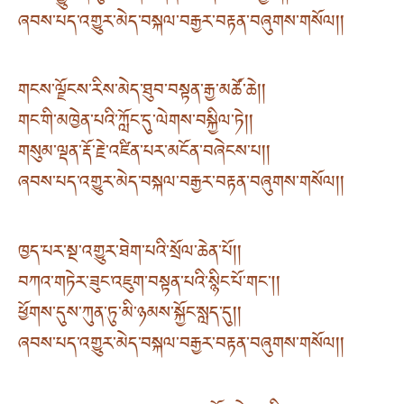
ཞབས་པད་འགྱུར་མེད་བསྐལ་བརྒྱར་བརྟན་བཞུགས་གསོལ། །
གངས་ལྗོངས་རིས་མེད་ཐུབ་བསྟན་རྒྱ་མཚོ་ཆེ། །
གང་གི་མཁྱེན་པའི་ཀློང་དུ་ལེགས་བསྐྱིལ་ཏེ། །
གསུམ་ལྡན་རྡོ་རྗེ་འཛིན་པར་མངོན་བཞེངས་པ། །
ཞབས་པད་འགྱུར་མེད་བསྐལ་བརྒྱར་བརྟན་བཞུགས་གསོལ། །
ཁྱད་པར་སྔ་འགྱུར་ཐེག་པའི་སྲོལ་ཆེན་པོ། །
བཀའ་གཏེར་ཟུང་འཇུག་བསྟན་པའི་སྙིང་པོ་གང། །
ཕྱོགས་དུས་ཀུན་ཏུ་མི་ཉམས་སྐྱོང་སླད་དུ། །
ཞབས་པད་འགྱུར་མེད་བསྐལ་བརྒྱར་བརྟན་བཞུགས་གསོལ། །