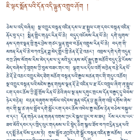
ཇི་ལྟར་སྨོན་པའི་དོན་འདི་ལྷུན་འགྲུབ་ཤོག །
ཅེས་པ་འདི་བཞིན། སྔ་འགྱུར་བསྟན་འཛིན་དམ་པ་རྫ་སྤྲུལ་ངག་དབང་བསྟན་འཛིན་
ནོར་བུ་དང༌། སྨིན་གླིང་གཅུང་རིན་པོ་ཆེ། བདུད་འཇོམས་རིན་པོ་ཆེ། དགེ་ལུགས་
ནས་དགའ་ལྡན་ཁྲི་ཟུར་བྱེས་གཙང་ལྷུན་གྲུབ་བརྩོན་འགྲུས་རིན་པོ་ཆེ། བདག་གི་
མཁན་རིན་པོ་ཆེ་བཀའ་དྲིན་ཟླ་མེད་གླིང་ཁྲི་ཆེན་རྡོ་རྗེ་འཆང༌། འབྲས་དགེ་དགེ་འདུན་
བཀྲ་ཤིས་སོགས་རིས་མེད་དམ་པ་དུ་མའི་དྲུང་ནས་མདོ་རྒྱུད་རྒྱ་མཚོའི་བདུད་རྩི་ངོམས་
མེད་བཞེས་ཏེ་ཐུགས་ཀྱི་བུམ་བཟང་གང་བ། ལྷག་པར་དིལ་འགོ་མཁྱེན་བརྩེ་རིན་པོ་
ཆེ་རྡོ་རྗེ་འཆང་འགྱུར་མེད་ཐེག་མཆོག་བསྟན་པའི་རྒྱལ་མཚན་གང་གི་གདུང་འཚོབ།
སྔ་འགྱུར་བསྟན་པའི་མཛེས་རྒྱན་གསུམ་ལྡན་རྡོ་རྗེ་འཛིན་པ་རྫ་རོང་འཁྲུལ་ཞིག་ཞྭ་སྤྲུལ་
ངག་དབང་ཆོས་ཀྱི་བློ་གྲོས་རིན་པོ་ཆེའི་ཞལ་སྔ་ནས་དགུང་གྲངས་དོན་བརྒྱད་དུ་ཕེབས་
ཉེར་བརྟེན། བརྟན་བཞུགས་གསོལ་འདེབས་རྒྱུན་འདོན་བྱ་རྒྱུ་ཞིག་འབྲི་དགོས་ཞེས་
གང་གི་སྐུ་ཚ་ཞལ་སློབ་དགེ་སློང་ངག་དབང་ཆོས་འཕེལ་རྒྱ་མཚོས་རྟེན་བཅེས་བསྐུལ་
བ་དང༌། དོན་གཉེར་ཅན་གཞན་འགས་ཀྱང་རེ་སྐུལ་བྱུང་བ་མ་ཟད། ངོས་རང་ལ་ཡང་
ཟབ་མོའི་དབང་དང་ཁྲིད་ལུང་གདམས་པ་ཇི་སྙེད་ཅིག་སྩལ་ཐོབ་བཀའ་དྲིན་དྲན་པའི་
དད་སྤྲོ་ཆེན་པོས་དྲངས་ཏེ། གུས་སློབ་ཤཱཀྱའི་དགེ་སྦྱོང་བསྟན་འཛིན་རྒྱ་མཚོས། རབ་