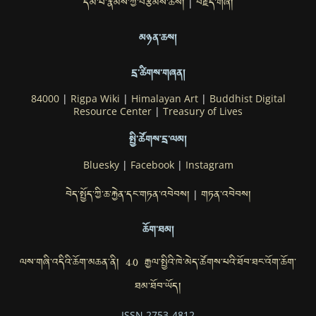
དམ་པ་རྣམས་ཀྱི་བརྩམས་ཆོས།
བརྗོད་གཞི།
|
མཉན་ཆས།
དྲ་ཚིགས་གཞན།
84000
|
Rigpa Wiki
|
Himalayan Art
|
Buddhist Digital
Resource Center
|
Treasury of Lives
སྤྱི་ཚོགས་དྲ་ལམ།
Bluesky
|
Facebook
|
Instagram
བེད་སྤྱོད་ཀྱི་ཆ་རྐྱེན་དང་གཏན་འབེབས།
གཏན་འབེབས།
|
ཆོག་ཐམ།
ལས་གཞི་འདིའི་ཆོག་མཆན་ནི། 4.0 རྒྱལ་སྤྱིའི་ཁེ་མེད་ཚོགས་པའི་ཐོབ་ཐང་འོག་ཆོག་
ཐམ་ཐོབ་ཡོད།
ISSN 2753-4812