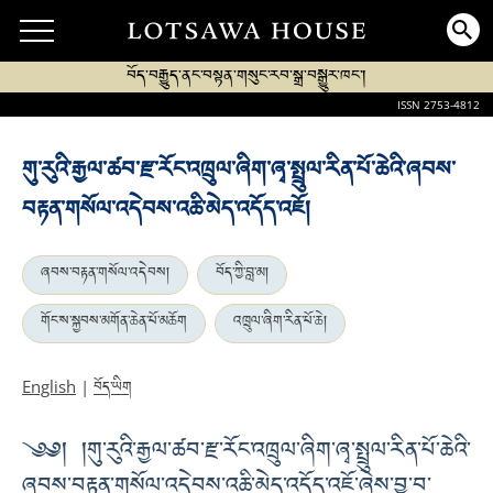
བོད་བརྒྱུད་ནང་བསྟན་གསུང་རབ་སྒྲ་བསྒྱུར་ཁང་།
ISSN 2753-4812
གུ་རུའི་རྒྱལ་ཚབ་རྫ་རོང་འཁྲུལ་ཞིག་ཞྭ་སྤྲུལ་རིན་པོ་ཆེའི་ཞབས་
བརྟན་གསོལ་འདེབས་འཆི་མེད་འདོད་འཇོ།
ཞབས་བརྟན་གསོལ་འདེབས།
བོད་ཀྱི་བླ་མ།
གོང་ས་སྐྱབས་མགོན་ཆེན་པོ་མཆོག
འཁྲུལ་ཞིག་རིན་པོ་ཆེ།
བོད་ཡིག
English
|
༄༅། །གུ་རུའི་རྒྱལ་ཚབ་རྫ་རོང་འཁྲུལ་ཞིག་ཞྭ་སྤྲུལ་རིན་པོ་ཆེའི་
ཞབས་བརྟན་གསོལ་འདེབས་འཆི་མེད་འདོད་འཇོ་ཞེས་བྱ་བ་