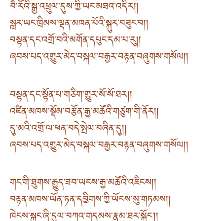
བཻ་རོའི་སྒྱ་འཕྲུལ་དུས་ཀྱི་ཡང་མཐའ་འདིར། །
སླར་ཡང་ཁྲིམས་ལྡན་མཁན་པོའི་སྐུར་བཟུང་བ། །
བསྟན་དང་འགྲོ་བའི་མགོན་དཔུང་དམ་པ་རུ། །
ཞབས་པད་འགྱུར་མེད་བསྐལ་བརྒྱར་བརྟན་བཞུགས་གསོལ། །
བསྟན་དང་སྟོན་པ་གཅིག་གྱུར་སོ་སོ་ཐར། །
འཛིན་མཁས་སྡོམ་བརྩོན་རྒྱ་མཚོའི་གཙུག་གི་ནོར། །
དུ་མའི་འགྲོ་ལ་ཕན་བདེ་སྤེལ་བཞིན་དུ། །
ཞབས་པད་འགྱུར་མེད་བསྐལ་བརྒྱར་བརྟན་བཞུགས་གསོལ། །
གང་གི་ཐུགས་རྒྱུད་ཟབ་ཡངས་རྒྱ་མཚོའི་འཇིངས། །
བརྟན་མཁས་ཡོན་ཏན་དབྱིགས་ཀྱི་ཡོངས་སུ་གཏམས། །
ཁེངས་སྐྱུང་ཞི་དུལ་བཀའ་གདམས་རྣམ་ཐར་སྐྱོང༌། །