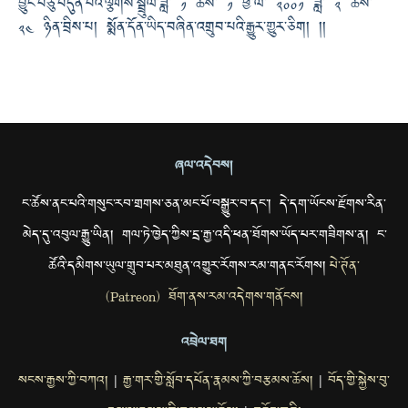
བྱུང་བཅུ་བདུན་པའི་ལྕགས་སྦྲུལ་ཟླ་ ༡ ཚེས་ ༡ ཕྱི་ལོ་ ༢༠༠༡ ཟླ་ ༢ ཚེས་
༢༤ ཉིན་བྲིས་པ། སྨོན་དོན་ཡིད་བཞིན་འགྲུབ་པའི་རྒྱུར་གྱུར་ཅིག། །།
ཞལ་འདེབས།
ང་ཚོས་ནང་པའི་གསུང་རབ་གྲགས་ཅན་མང་པོ་བསྒྱུར་བ་དང་། དེ་དག་ཡོངས་རྫོགས་རིན་
མེད་དུ་འབུལ་རྒྱུ་ཡིན། གལ་ཏེ་ཁྱེད་ཀྱིས་དྲ་རྒྱ་འདི་ཕན་ཐོགས་ཡོད་པར་གཟིགས་ན། ང་
ཚོའི་དམིགས་ཡུལ་གྲུབ་པར་མཐུན་འགྱུར་རོགས་རམ་གནང་རོགས།
པེ་ཊོན་
(Patreon) ཐོག་ནས་རམ་འདེགས་གནོངས།
འབྲེལ་ཐག
སངས་རྒྱས་ཀྱི་བཀའ།
རྒྱ་གར་གྱི་སློབ་དཔོན་རྣམས་ཀྱི་བརྩམས་ཆོས།
བོད་གྱི་སྐྱེས་བུ་
|
|