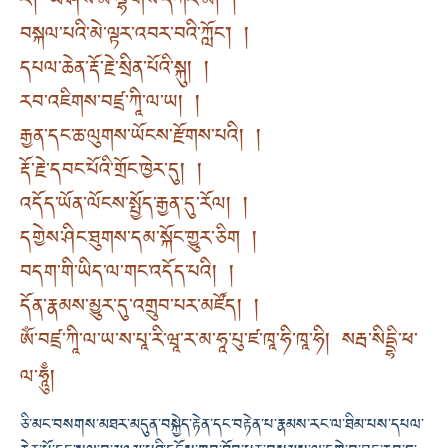
རཾ། ཡེ་ཤེས་མེ་ལྷ་གོས་དཀར་མོ། །
བསྐལ་པའི་མེ་ལྟར་འབར་བའི་ཀློང་། །
དཔལ་ཆེན་རྡོ་རྗེ་སྲིན་པོའི་སྐུ། །
རབ་འཇིགས་བཛྲ་ཀཱི་ལ་ཡ། །
རྒྱན་དང་ཆ་ལུགས་ཡོངས་རྫོགས་པའི། །
རྡོ་རྗེ་དབང་པོའི་གྲོང་ཁྱེར་དུ། །
འདོད་ཡོན་ལོངས་སྤྱོད་རྒྱན་དུ་རོལ། །
དགྱེས་ཤིང་ཐུགས་དམ་སྐོང་གྱུར་ཅིག །
བདག་གི་ཡིད་ལ་གང་འདོད་པའི། །
དོན་རྣམས་མྱུར་དུ་འགྲུབ་པར་མཛོད། །
ཨོཾ་བཛྲ་ཀཱི་ལ་ཡ་ས་པཱ་རི་ཝཱ་ར་མ་ཧཱ་པུ་ཛ་ཁཱ་ཧི་ཁཱ་ཧི། སརྦ་སིདྡྷི་ཕ་
ལ་ཧཱུྃ།
ཅི་མང་བསགས་མཐར་མདུན་བསྐྱེད་རྟེན་དང་བརྟེན་པ་རྣམས་རང་ལ་ཐིམ་པས་དཔལ་