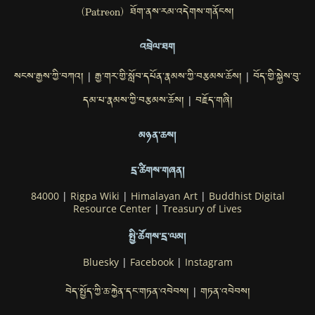
(Patreon) ཐོག་ནས་རམ་འདེགས་གནོངས།
འབྲེལ་ཐག
སངས་རྒྱས་ཀྱི་བཀའ།
རྒྱ་གར་གྱི་སློབ་དཔོན་རྣམས་ཀྱི་བརྩམས་ཆོས།
བོད་གྱི་སྐྱེས་བུ་
|
|
དམ་པ་རྣམས་ཀྱི་བརྩམས་ཆོས།
བརྗོད་གཞི།
|
མཉན་ཆས།
དྲ་ཚིགས་གཞན།
84000
|
Rigpa Wiki
|
Himalayan Art
|
Buddhist Digital
Resource Center
|
Treasury of Lives
སྤྱི་ཚོགས་དྲ་ལམ།
Bluesky
|
Facebook
|
Instagram
བེད་སྤྱོད་ཀྱི་ཆ་རྐྱེན་དང་གཏན་འབེབས།
གཏན་འབེབས།
|