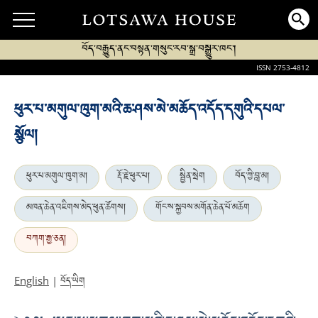
བོད་བརྒྱུད་ནང་བསྟན་གསུང་རབ་སྒྲ་བསྒྱུར་ཁང་།
ISSN 2753-4812
ཕུར་པ་མགུལ་ཁུག་མའི་ཆ་ཤས་མེ་མཆོད་འདོད་དགུའི་དཔལ་
སྩོལ།
ཕུར་པ་མགུལ་ཁུག་མ།
རྡོ་རྗེ་ཕུར་པ།
སྦྱིན་སྲེག
བོད་ཀྱི་བླ་མ།
མཁན་ཆེན་འཇིགས་མེད་ཕུན་ཚོགས།
གོང་ས་སྐྱབས་མགོན་ཆེན་པོ་མཆོག
བཀག་རྒྱ་ཅན།
བོད་ཡིག
English
|