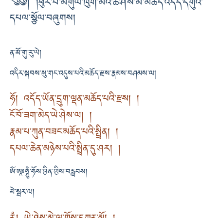
༄༅། །ཕུར་པ་མགུལ་ཁུག་མའི་ཆ་ཤས་མེ་མཆོད་འདོད་དགུའི་
དཔལ་སྩོལ་བཞུགས།
ན་མོ་གུ་རུ་ཡེ།
འདིར་སྐབས་སུ་གང་འདུས་པའི་མཆོད་རྫས་རྣམས་བཤམས་ལ།
ཧོ། འདོད་ཡོན་དྲུག་ལྡན་མཆོད་པའི་རྫས། །
ངོ་བོ་ཟག་མེད་ཡེ་ཤེས་ལ། །
རྣམ་པ་ཀུན་བཟང་མཆོད་པའི་སྤྲིན། །
དཔལ་ཆེན་མཉེས་པའི་སྤྲིན་དུ་ཤར། །
ཨོཾ་ཨཱཿཧཱུྃ་ཧོས་བྱིན་གྱིས་བརླབས།
མེ་སྦར་ལ།