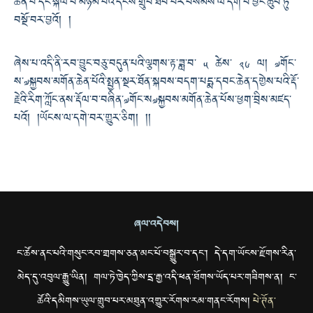
ཆེན་པོ་དང་སྐལ་བ་མཉམ་པའི་དངོས་གྲུབ་ཐོབ་པར་བསམས་ལ་དགེ་བ་བྱང་ཆུབ་ཏུ་
བསྔོ་བར་བྱའོ། །
ཞེས་པ་འདི་ནི་རབ་བྱུང་བཅུ་བདུན་པའི་ལྕགས་རྟ་ཟླ་བ་ ༥ ཚེས་ ༢༦ ལ། ༧གོང་
ས་༧སྐྱབས་མགོན་ཆེན་པོའི་སྤྱན་སྔར་ཐོན་སྐབས་བདག་པདྨ་དབང་ཆེན་དགྱེས་པའི་རྡོ་
རྗེའི་རིག་ཀློང་ནས་རྡོལ་བ་བཞིན་༧གོང་ས༧སྐྱབས་མགོན་ཆེན་པོས་ཕྱག་བྲིས་མཛད་
པའོ། །ཡོངས་ལ་དགེ་བར་གྱུར་ཅིག། །།
ཞལ་འདེབས།
ང་ཚོས་ནང་པའི་གསུང་རབ་གྲགས་ཅན་མང་པོ་བསྒྱུར་བ་དང་། དེ་དག་ཡོངས་རྫོགས་རིན་
མེད་དུ་འབུལ་རྒྱུ་ཡིན། གལ་ཏེ་ཁྱེད་ཀྱིས་དྲ་རྒྱ་འདི་ཕན་ཐོགས་ཡོད་པར་གཟིགས་ན། ང་
ཚོའི་དམིགས་ཡུལ་གྲུབ་པར་མཐུན་འགྱུར་རོགས་རམ་གནང་རོགས།
པེ་ཊོན་