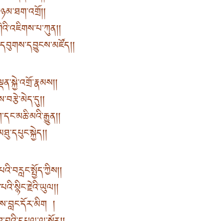
ཉམ་ཐག་འགྲོ། །
འི་འཇིགས་པ་ཀུན། །
་དབུགས་དབྱུངས་མཛོད། །
་སྐྱེ་འགྲོ་རྣམས། །
་བརྩེ་མེད་དུ། །
ང་མཆི་མའི་རྒྱུན། །
ཐུ་དཔུང་སྐྱེད། །
འི་བརླང་སྤྱོད་ཀྱིས། །
་སྙིང་རྗེའི་ཡུལ། །
ྣམས་བླང་དོར་མིག །