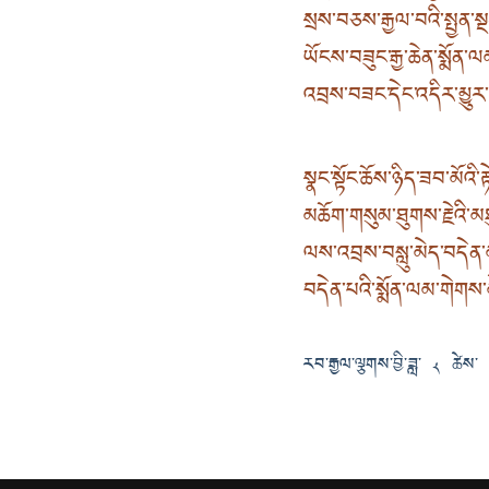
སྲས་བཅས་རྒྱལ་བའི་སྤྱན་ས
ཡོངས་བཟུང་རྒྱ་ཆེན་སྨོན་
འབྲས་བཟང་དེང་འདིར་མྱུར
སྣང་སྟོང་ཆོས་ཉིད་ཟབ་མོའི་ར
མཆོག་གསུམ་ཐུགས་རྗེའི་མཐ
ལས་འབྲས་བསླུ་མེད་བདེ
བདེན་པའི་སྨོན་ལམ་གེགས་མ
རབ་རྒྱལ་ལྕགས་བྱི་ཟླ་ ༨ ཚེས་