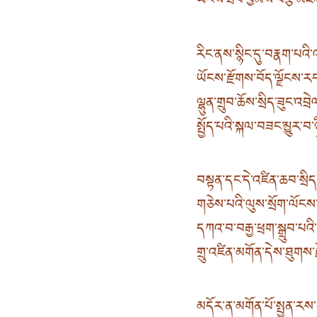
ཡོངས་ཐོབ་བྱམས་བརྩེ་མཛའ་
རིང་ནས་སྙིང་དུ་བརྣག་པའི་འ
ཡོངས་རྫོགས་བོད་ལྗོངས་
ལྷུན་གྲུབ་ཆོས་སྲིད་ཟུང་འབྲ
སྤྱོད་པའི་སྐལ་བཟང་མྱུར་བ་ཉི
བསྟན་དང་དེ་འཛིན་ཆབ་སྲིད
གཅེས་པའི་ལུས་སྲོག་ལོངས་ས
དཀའ་བ་བརྒྱ་ཕྲག་སྒྲུབ་པའི་སྐ
གྲུ་འཛིན་མགོན་དེས་ཐུགས་རྗ
མདོར་ན་མགོན་པོ་སྤྱན་རས