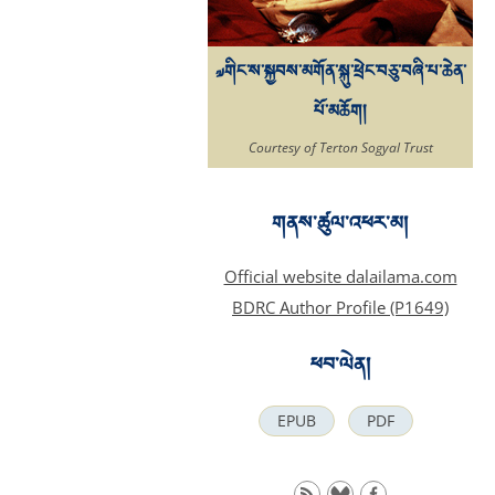
༧གིང་ས་སྐྱབས་མགོན་སྐུ་ཕྲེང་བཅུ་བཞི་པ་ཆེན་
པོ་མཆོག།
Courtesy of Terton Sogyal Trust
གནས་ཚུལ་འཕར་མ།
Official website dalailama.com
BDRC Author Profile (P1649)
ཕབ་ལེན།
EPUB
PDF