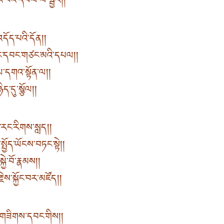
བའི་དཔལ་ལ་སྦྱོར། །
དོད་པའི་དོན། །
རང་དབང་གཙང་མའི་དཔལ། །
ེལ་དགའ་སྟོན་ལ། །
ད་དུ་སྩོལ། །
་རང་རིགས་སླད། །
ྤྱོད་ཡོངས་བཏང་སྟེ། །
ྱེ་བོ་རྣམས། །
ེས་སྐྱོང་བར་མཛོད། །
་གཟིགས་དབང་གིས། །