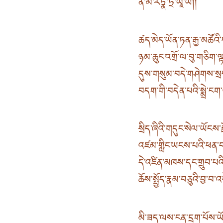
ན་མོ་རཏྣ་ཏྲ་ཡཱ་ཡ། །
ཚད་མེད་ཡོན་ཏན་རྒྱ་མཚོའི
ཉམ་ཆུང་འགྲོ་ལ་བུ་གཅིག་ལ
དུས་གསུམ་བདེ་གཤེགས་སྲ
བདག་གི་བདེན་པའི་སྨྲེ་ང
སྲིད་ཞིའི་གདུང་སེལ་ཡོངས་
འཛམ་གླིང་ཡངས་པའི་ཕན་བདེ
དེ་འཛིན་མཁས་དང་གྲུབ་པའི་ས
ཆོས་སྤྱོད་རྣམ་བཅུའི་བྱ་བ་
མི་ཟད་ལས་ངན་དྲག་པོས་ཡོ