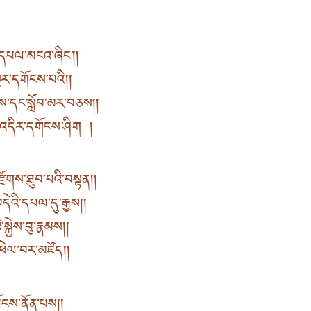
་དཔལ་མངའ་ཞིང༌། །
ྟར་དགོངས་པའི། །
ས་དང་སློབ་མར་བཅས། །
ག་འདིར་དགོངས་ཤིག །
རྫོགས་ཐུབ་པའི་བསྟན། །
འི་དཔལ་དུ་རྒྱས། །
ྐྱེས་བུ་རྣམས། །
འཕེལ་བར་མཛོད། །
ངས་ནོན་པས། །