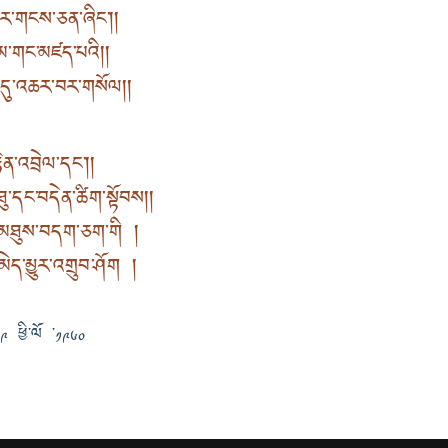
ྔར་གངས་ཅན་ཞིང༌། །
ལམ་གང་མཛད་པའི། །
་དུ་འཆར་བར་གསོལ། །
ྟེན་འབྲེལ་དང༌། །
ུ་དང་བདེན་ཚིག་སྟོབས། །
ན་མཐུས་བདག་ཅག་གི །
ེད་མྱུར་འགྲུབ་ཤོག །
 ༩ ཕྱི་ལོ ་༡༩༦༠