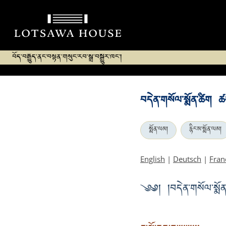
བོད་བརྒྱུད་ནང་བསྟན་གསུང་རབ་སྒྲ་བསྒྱུར་ཁང་།
བདེན་གསོལ་སྨོན་ཚིག ཚ
སྨོན་ལམ།
རྙིང་མ་སྨོན་ལམ།
English
|
Deutsch
|
Fran
༄༅། །བདེན་གསོལ་སྨོན