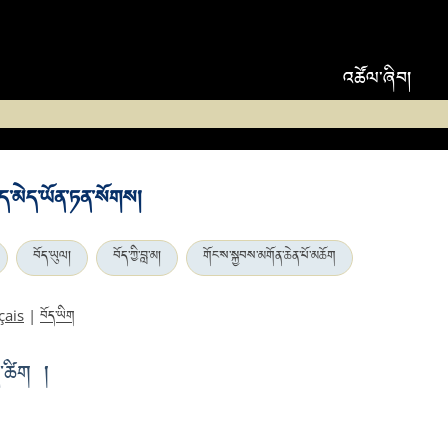
འཚོལ་ཞིབ།
ད་མེད་ཡོན་ཏན་སོགས།
བོད་ཡུལ།
བོད་ཀྱི་བླ་མ།
གོང་ས་སྐྱབས་མགོན་ཆེན་པོ་མཆོག
བོད་ཡིག
çais
|
་ཚིག །