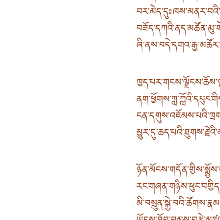
བར་མེད་དུཿཁས་མནར་བའི་
བཟོད་དཀའི་ནད་མཚོན་མུ་གེ
ཞི་ནས་བདེ་དགའ་རྒྱ་མཚོར
ཁྱད་པར་གངས་ལྗོངས་ཆོས་ལྡན
ནག་ཕྱོགས་ཀླ་ཀློའི་དཔུང་གིས
ངན་དགུས་འཇོམས་པའི་ཁྲག་ད
མྱུར་དུ་ཆད་པའི་ཐུགས་རྗེའི་མ
ཉོན་མོངས་གདོན་གྱིས་སྨྱོས་པ
རང་གཞན་གཉིས་ཕུང་བགྱིད་པའི
མི་བསྲུན་སྐྱེ་བའི་ཚོགས་ར