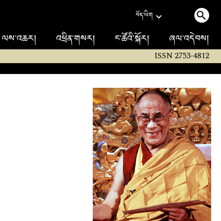
བོད་ཡིག
ལས་འཆར།
འཕྲིན་གསར།
ང་ཚོའི་སྐོར།
ཞལ་འདེབས།
ISSN 2753-4812