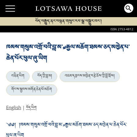
བོད་བརྒྱུད་ནང་བསྟན་གསུང་རབ་སྒྲ་བསྒྱུར་ཁང་།
ISSN 2753-4812
ཁམས་གསུམ་འགྲོ་བའི་བླ་མ་༧རྒྱལ་མཆོག་ཐམས་ཅད་མཁྱེན་པ་
ཆེན་པོར་ཕུལ་ཞུ་ཡིག
འཕྲིན་ཡིག
བོད་ཀྱི་བླ་མ།
འཇམ་དབྱངས་མཁྱེན་བརྩེ་ཆོས་ཀྱི་བློ་གྲོས།
གོང་ས་སྐྱབས་མགོན་ཆེན་པོ་མཆོག
བོད་ཡིག
English
|
༄༅། །ཁམས་གསུམ་འགྲོ་བའི་བླ་མ་༧རྒྱལ་མཆོག་ཐམས་ཅད་མཁྱེན་པ་ཆེན་པོར་
ཕུལ་ཞུ་ཡིག