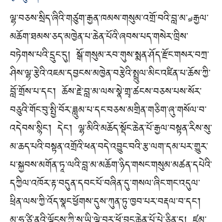
ལྷ་བཅས་སྲིད་ཞིའི་གཙུག་རྒྱན་ཁམས་གསུམ་འགྲོ་བའི་བླ་མ་༧རྒྱལ་
མཆོག་ཐམས་ཅད་མཁྱེན་པ་ཆེན་པོའི་ཞབས་པད་གསེར་ཁྲིས་
བཏེགས་པའི་དྲུང་དུ། སྒོ་གསུམ་རབ་གུས་སྨན་ཤོད་རྫོང་གསར་བཀྲ་
ཤིས་ལྷ་རྩེའི་འཇམ་དབྱངས་མཁྱེན་བརྩེའི་སྤྲུལ་མིང་འཛིན་པ་ཆོས་ཀྱི་
བློ་གྲོས་པ་དང་། ཆོས་རྗེ་བླ་མ་ལས་སྣེ་གྲྭ་ཚངས་བཅས་པས་སོར་
བཅུའི་གོང་བུ་སྤྱི་བོར་ཟླུམ་པ་དང་བཅས་མགྲིན་གཅིག་ཞུ་གསོལ་བ་
འདེབས་སྙིང་། དེང་། ལྷ་མིའི་མཆོད་སྡོང་ཆེན་པོ་རྒྱལ་བསྟན་རིས་སུ་
མ་ཆད་པའི་བསྟན་འགྲོའི་ཕན་བདེ་འབྱུང་བའི་རྩ་ལག་དམ་པར་གྱུར་
པ་སྐྱབས་མགོན་ཏཱ་ལའི་བླ་མ་མཆོག་ཉིད་གསང་གསུམ་མཚན་དཔེའི་
དཀྱིལ་འཁོར་རྟ་བདུན་དབང་པོ་བཞིན་དུ་གསལ་ཞིང་གང་འདུལ་
ཕྲིན་ལས་ཀྱི་འོད་སྣང་ཕྱོགས་དུས་ཀུན་ཏུ་ཁྱབ་པར་བརྡལ་བ་དང་།
མ་ཧཱ་ཙཱི་ནའི་ལྗོངས་ཀྱི་ས་ཡི་ལྟེ་བར་ཕོ་བྲང་ཆེན་པོ་པེ་ཅིན་དུ། ཛམ་