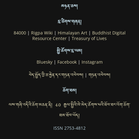
མཉན་ཆས།
དྲ་ཚིགས་གཞན།
84000
|
Rigpa Wiki
|
Himalayan Art
|
Buddhist Digital
Resource Center
|
Treasury of Lives
སྤྱི་ཚོགས་དྲ་ལམ།
Bluesky
|
Facebook
|
Instagram
བེད་སྤྱོད་ཀྱི་ཆ་རྐྱེན་དང་གཏན་འབེབས།
གཏན་འབེབས།
|
ཆོག་ཐམ།
ལས་གཞི་འདིའི་ཆོག་མཆན་ནི། 4.0 རྒྱལ་སྤྱིའི་ཁེ་མེད་ཚོགས་པའི་ཐོབ་ཐང་འོག་ཆོག་
ཐམ་ཐོབ་ཡོད།
ISSN 2753-4812