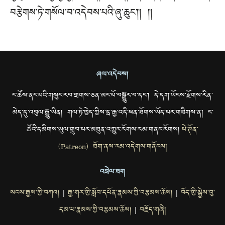
བརྩེགས་ཏེ་གསོལ་བ་འདེབས་པའི་ཞུ་ཆུང་།། །།
ཞལ་འདེབས།
ང་ཚོས་ནང་པའི་གསུང་རབ་གྲགས་ཅན་མང་པོ་བསྒྱུར་བ་དང་། དེ་དག་ཡོངས་རྫོགས་རིན་
མེད་དུ་འབུལ་རྒྱུ་ཡིན། གལ་ཏེ་ཁྱེད་ཀྱིས་དྲ་རྒྱ་འདི་ཕན་ཐོགས་ཡོད་པར་གཟིགས་ན། ང་
ཚོའི་དམིགས་ཡུལ་གྲུབ་པར་མཐུན་འགྱུར་རོགས་རམ་གནང་རོགས།
པེ་ཊོན་
(Patreon) ཐོག་ནས་རམ་འདེགས་གནོངས།
འབྲེལ་ཐག
སངས་རྒྱས་ཀྱི་བཀའ།
རྒྱ་གར་གྱི་སློབ་དཔོན་རྣམས་ཀྱི་བརྩམས་ཆོས།
བོད་གྱི་སྐྱེས་བུ་
|
|
དམ་པ་རྣམས་ཀྱི་བརྩམས་ཆོས།
བརྗོད་གཞི།
|