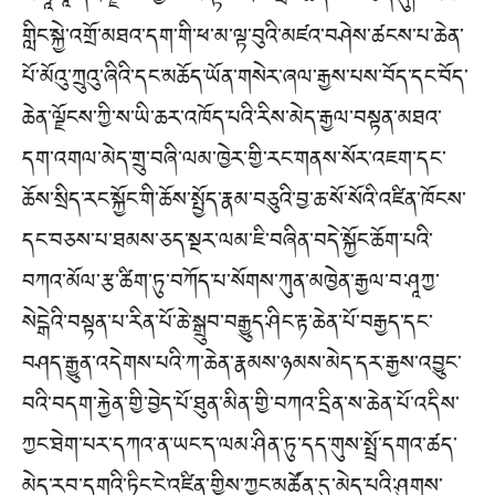
གླིང་སྐྱེ་འགྲོ་མཐའ་དག་གི་ཕ་མ་ལྟ་བུའི་མཛའ་བཤེས་ཚངས་པ་ཆེན་
པོ་མོའུ་ཀྲུའུ་ཞིའི་དང་མཆོད་ཡོན་གསེར་ཞལ་རྒྱས་པས་བོད་དང་བོད་
ཆེན་ལྗོངས་ཀྱི་ས་ཡི་ཆར་འཁོད་པའི་རིས་མེད་རྒྱལ་བསྟན་མཐའ་
དག་འགལ་མེད་གྲུ་བཞི་ལམ་ཁྱེར་གྱི་རང་གནས་སོར་འཇག་དང་
ཆོས་སྲིད་རང་སྐྱོང་གི་ཆོས་སྤྱོད་རྣམ་བཅུའི་བྱ་ཆ་སོ་སོའི་འཛིན་ཁོངས་
དང་བཅས་པ་ཐམས་ཅད་སྔར་ལམ་ཇི་བཞིན་བདེ་སྐྱོང་ཆོག་པའི་
བཀའ་མོལ་རྩ་ཚིག་ཏུ་བཀོད་པ་སོགས་ཀུན་མཁྱེན་རྒྱལ་བ་ཤཱཀྱ་
སེངྒེའི་བསྟན་པ་རིན་པོ་ཆེ་སྒྲུབ་བརྒྱུད་ཤིང་རྟ་ཆེན་པོ་བརྒྱད་དང་
བཤད་རྒྱུན་འདེགས་པའི་ཀ་ཆེན་རྣམས་ཉམས་མེད་དར་རྒྱས་འབྱུང་
བའི་བདག་རྐྱེན་གྱི་བྱེད་པོ་ཐུན་མིན་གྱི་བཀའ་དྲིན་ས་ཆེན་པོ་འདིས་
ཀྱང་ཐེག་པར་དཀའ་ན་ཡང་ད་ལམ་ཤིན་ཏུ་དད་གུས་སྤྲོ་དགའ་ཚད་
མེད་རབ་དགའི་ཏིང་ངེ་འཛིན་གྱིས་ཀྱང་མཚོན་དུ་མེད་པའི་ཤུགས་