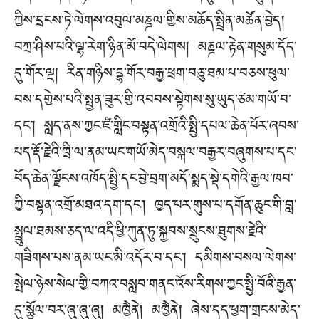
ཀྱིས་དྲངས་ཏེ་ལེགས་འབུལ་མཎྜལ་གྱིས་མཆོད་སྤྲིན་མཚོན་བྱེད།
བཀྲ་ཤིས་པའི་ལྷ་རེག་ཉིན་མོ་བདེ་ལེགས། མཎྜལ་རྟེན་གསུམ་དོད་
དུ་གོར་ལྔ། རིན་གཉིས་དྷ་གོར་བརྒྱ་ཕྲག་བཅུ་ཐམ་པ་བཅས་ཕུལ་
བས་དགྱེས་པའི་སྤྱན་ཟུར་གྱི་འབབས་སྟེགས་སུ་ཡུད་ཙམ་གཡོ་བ་
དང་། སླད་ནས་ཀྱང་ཛཾ་གླིང་བསྟན་འགྲོའི་སྤྱི་དཔལ་ཆེན་པོར་ཞབས་
པད་རྡོ་རྗེའི་ཁྲི་ལ་ནམ་ཡང་གཡོ་མེད་བསྐལ་བརྒྱར་བཞུགས་པ་དང་
བོད་ཆེན་ལྗོངས་འཁོད་སྤྱི་དང་བྱེ་བྲག་མདོ་སྨད་སྡེ་དགེའི་རྒྱལ་ཁབ་
ཀྱི་བསྟན་འགྲོ་མཐའ་དག་དང་། ཁྱད་པར་གུས་པ་དགོན་ཆུང་གི་བླ་
སྤྲུལ་ཐམས་ཅད་ལ་འདི་ཕྱི་ཀུན་ཏུ་སྐྱབས་སྲུངས་ཐུགས་རྗེའི་
གཟིགས་པས་ནམ་ཡང་མི་འདོར་བ་དང་། དམིགས་བསལ་ལེགས་
སྤེལ་ཉེས་སེལ་གྱི་བཀའ་བསླབ་གནང་འོས་རིགས་ཀྱང་སྤྱི་བོའི་རྒྱན་
དུ་སྩོལ་བར་ཞུ་ཞུ་ཞུ། མཁྱཻནེ། མཁྱཻནེ། ཞེས་དད་ཕྱག་གྲངས་མེད་