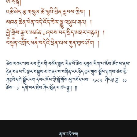
ཨོཾ་སྭསྟི།
འཆི་མེད་རྩ་གསུམ་ཚེ་ལྷའི་བྱིན་རླབས་ཀྱིས། །
མཁན་ཆེན་ཕེན་བདེ་འོད་ཟེར་སྒྱུ་འཕྲུལ་གར། །
བློ༵་གྲོ༵ས་རྒྱ༵ལ་མཚ༵ན་༧ཞབས་པད་སྲིད་མཐར་བརྟན། །
བསྟན་འགྲོར་ཕན་བདེའི་ཕྲིན་ལས་ཀུན་ཁྱབ་ཤོག །
ཅེས་པའང་ལས་རབ་གླིང་གི་བསོད་རྒྱལ་རིན་པོ་ཆེས་དབུས་རིག་པ་ཆོས་ཚོགས་ནས་
རྟེན་བཅས་ཇི་ལྟར་བསྐུལ་མ་གནང་བ་བཞིན་རང་ཉིད་ཀྱང་གུས་སྤྲོས་རྟགས་ཙམ་གྱི་
ཤཱཀྱའི་དགེ་སྦྱོང་ངག་དབང་ཆོས་ཀྱི་བློ་གྲོས་སུ་འབོད་པས་ ༢༠༠༥ ཤིང་བྱ་ཟླ་ ༡༠
ཚེས་ ༦ དགེ་བར་བྲིས་ཤིང་སྨོན་པ་ཛཡནྟུ།། །།
ཞལ་འདེབས།