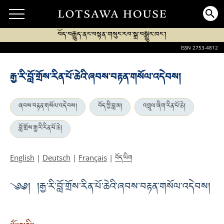
བོད་བརྒྱུད་ནང་བསྟན་གསུང་རབ་སྒྲ་བསྒྱུར་ཁང་།
ISSN 2753-4812
རྒྱ་རི་བློ་གྲོས་རིན་པོ་ཆེའི་ཞབས་བརྟན་གསོལ་འདེབས།
ཞབས་བརྟན་གསོལ་འདེབས།
བོད་ཀྱི་བླ་མ།
འཁྲུལ་ཞིག་རིན་པོ་ཆེ།
བློ་གྲོས་རྒྱ་རི་རིན་པོ་ཆེ།
བོད་ཡིག
English
|
Deutsch
|
Français
|
༄༅། །རྒྱ་རི་བློ་གྲོས་རིན་པོ་ཆེའི་ཞབས་བརྟན་གསོལ་འདེབས།