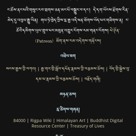
ང་ཚོས་ནང་པའི་གསུང་རབ་གྲགས་ཅན་མང་པོ་བསྒྱུར་བ་དང་། དེ་དག་ཡོངས་རྫོགས་རིན་
མེད་དུ་འབུལ་རྒྱུ་ཡིན། གལ་ཏེ་ཁྱེད་ཀྱིས་དྲ་རྒྱ་འདི་ཕན་ཐོགས་ཡོད་པར་གཟིགས་ན། ང་
ཚོའི་དམིགས་ཡུལ་གྲུབ་པར་མཐུན་འགྱུར་རོགས་རམ་གནང་རོགས།
པེ་ཊོན་
(Patreon) ཐོག་ནས་རམ་འདེགས་གནོངས།
འབྲེལ་ཐག
སངས་རྒྱས་ཀྱི་བཀའ།
རྒྱ་གར་གྱི་སློབ་དཔོན་རྣམས་ཀྱི་བརྩམས་ཆོས།
བོད་གྱི་སྐྱེས་བུ་
|
|
དམ་པ་རྣམས་ཀྱི་བརྩམས་ཆོས།
བརྗོད་གཞི།
|
མཉན་ཆས།
དྲ་ཚིགས་གཞན།
84000
|
Rigpa Wiki
|
Himalayan Art
|
Buddhist Digital
Resource Center
|
Treasury of Lives