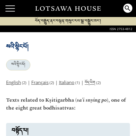
བོད་བརྒྱུད་ནང་བསྟན་གསུང་རབ་སྒྲ་བསྒྱུར་ཁང་།
ISSN 2753-4812
སའི་སྙིང་པོ།
སའི་སྙིང་པོ།
བོད་ཡིག
English
|
Français
|
Italiano
|
(2)
(2)
(1)
(2)
Texts related to Kṣitigarbha (
sa’i snying po
), one of
the eight great bodhisattvas:
བསྟོད་པ།