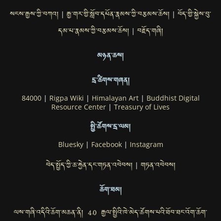
སངས་རྒྱས་ཀྱི་བཀའ།
རྒྱ་གར་གྱི་སློབ་དཔོན་རྣམས་ཀྱི་བརྩམས་ཆོས།
བོད་གྱི་སྐྱེས་བུ་
|
|
དམ་པ་རྣམས་ཀྱི་བརྩམས་ཆོས།
བརྗོད་གཞི།
|
མཉན་ཆས།
དྲ་ཚིགས་གཞན།
84000
|
Rigpa Wiki
|
Himalayan Art
|
Buddhist Digital
Resource Center
|
Treasury of Lives
སྤྱི་ཚོགས་དྲ་ལམ།
Bluesky
|
Facebook
|
Instagram
བེད་སྤྱོད་ཀྱི་ཆ་རྐྱེན་དང་གཏན་འབེབས།
གཏན་འབེབས།
|
ཆོག་ཐམ།
ལས་གཞི་འདིའི་ཆོག་མཆན་ནི། 4.0 རྒྱལ་སྤྱིའི་ཁེ་མེད་ཚོགས་པའི་ཐོབ་ཐང་འོག་ཆོག་