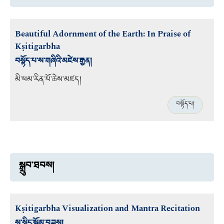
Beautiful Adornment of the Earth: In Praise of
Kṣitigarbha
བསྟོད་པ་ས་གཞིའི་མཛེས་རྒྱན།
མི་ཕམ་རིན་པོ་ཆེས་མཛད།
བསྟོད་པ།
སྒྲུབ་ཐབས།
Kṣitigarbha Visualization and Mantra Recitation