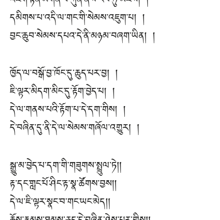
འཇིག་རྟེན་མགོན་པོ་ཀུན་ནས་རབ་ཏུ་མཛེས། །
དམིགས་པ་འདི་ལ་གང་གི་སེམས་འཇུག་པ། །
བྱང་ཆུབ་སེམས་དཔའ་དེ་ནི་མཉམ་བཞག་ཡིན། །
ཁྱོད་ལ་བསྒོ་བྱ་ཁོང་དུ་ཆུད་པར་བྱ། །
ཇི་ལྟར་མིདག་མིང་དུ་རྟོག་བྱེད་པ། །
དེ་ལ་གནས་པའི་རྟོག་པ་དེ་དག་གིས། །
དེ་བཞིན་དུ་ནི་དེ་ལ་སེམས་གཞོལ་འགྱུར། །
སྒྱུ་མ་བྱེད་པ་དག་གི་གཟུགས་སྤྲུལ་ཏེ། །
རྟ་དང་གླང་པོ་ཤིང་རྟ་སྣ་ཚོགས་བྱས། །
དེ་ལ་ཇི་ལྟར་སྣང་བ་གང་ཡང་མེད། །