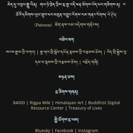
མེད་དུ་འབུལ་རྒྱུ་ཡིན། གལ་ཏེ་ཁྱེད་ཀྱིས་དྲ་རྒྱ་འདི་ཕན་ཐོགས་ཡོད་པར་གཟིགས་ན། ང་
ཚོའི་དམིགས་ཡུལ་གྲུབ་པར་མཐུན་འགྱུར་རོགས་རམ་གནང་རོགས།
པེ་ཊོན་
(Patreon) ཐོག་ནས་རམ་འདེགས་གནོངས།
འབྲེལ་ཐག
སངས་རྒྱས་ཀྱི་བཀའ།
རྒྱ་གར་གྱི་སློབ་དཔོན་རྣམས་ཀྱི་བརྩམས་ཆོས།
བོད་གྱི་སྐྱེས་བུ་
|
|
དམ་པ་རྣམས་ཀྱི་བརྩམས་ཆོས།
བརྗོད་གཞི།
|
མཉན་ཆས།
དྲ་ཚིགས་གཞན།
84000
|
Rigpa Wiki
|
Himalayan Art
|
Buddhist Digital
Resource Center
|
Treasury of Lives
སྤྱི་ཚོགས་དྲ་ལམ།
Bluesky
|
Facebook
|
Instagram