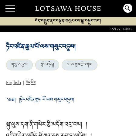
བོད་བརྒྱུད་ནང་བསྟན་གསུང་རབ་སྒྲ་བསྒྱུར་ཁང་།
ISSN 2753-4812
ཏིང་འཛིན་རྒྱལ་པོ་ལས་གསུང་བཏུས།
གསུང་བཏུས།
སྟོང་པ་ཉིད།
སངས་རྒྱས་ཀྱི་བཀའ།
བོད་ཡིག
English
|
༄༅། །ཏིང་འཛིན་རྒྱལ་པོ་ལས་གསུང་བཏུས།
སྐུ་ལུས་དག་ནི་གསེར་གྱི་མདོག་འདྲ་བས། །