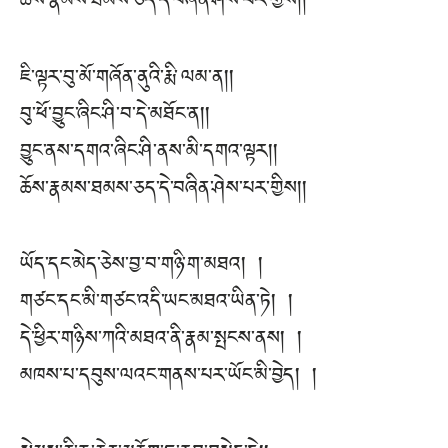
ཆོས་རྣམས་ཐམས་ཅད་དེ་བཞིན་ཤེས་པར་གྱིས། །
ཇི་ལྟར་བུ་མོ་གཞོན་ནུའི་རྨི་ལམ་ན། །
བུ་ཕོ་བྱུང་ཞིང་ཤི་བ་དེ་མཐོང་ན། །
བྱུང་ནས་དགའ་ཞིང་ཤི་ནས་མི་དགའ་ལྟར། །
ཆོས་རྣམས་ཐམས་ཅད་དེ་བཞིན་ཤེས་པར་གྱིས། །
ཡོད་དང་མེད་ཅེས་བྱ་བ་གཉི་ག་མཐའ། །
གཙང་དང་མི་གཙང་འདི་ཡང་མཐའ་ཡིན་ཏེ། །
དེ་ཕྱིར་གཉིས་ཀའི་མཐའ་ནི་རྣམ་སྤངས་ནས། །
མཁས་པ་དབུས་ལའང་གནས་པར་ཡོང་མི་བྱེད། །