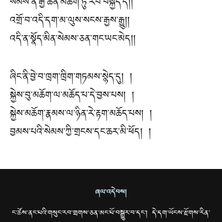
སེམས་ནི་རྒྱ་ཆེན་མཆོག་ཏུ་རབ་བསྐྱེད་དེ། །
འགྲོ་བ་འདི་དག་མ་ལུས་སངས་རྒྱས་རྒྱུ། །
འདི་ན་སྣོད་མིན་སེམས་ཅན་གང་ཡང་མེད། །
ཞིང་ནི་བྱེ་བ་ཁྲག་ཁྲིག་གཏམས་སྙེད་དུ། །
སྐྱེས་བུ་མཆོག་ལ་མཆོད་པ་དེ་བྱས་པས། །
སྐྱེས་མཆོག་རྣམས་ལ་ཉིན་རེ་རྟག་མཆོད་པས། །
བྱམས་པའི་སེམས་ཀྱི་གྲངས་དང་ཆར་མི་ཕོད། །
ཞལ་འདེབས།
ང་ཚོས་ནང་པའི་གསུང་རབ་གྲགས་ཅན་མང་པོ་བསྒྱུར་བ་དང་། དེ་དག་ཡོངས་རྫོགས་རིན་