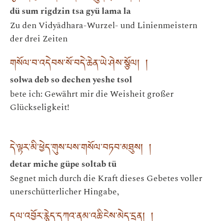
dü sum rigdzin tsa gyü lama la
Zu den Vidyādhara-Wurzel- und Linienmeistern
der drei Zeiten
གསོལ་བ་འདེབས་སོ་བདེ་ཆེན་ཡེ་ཤེས་སྩོལ། །
solwa deb so dechen yeshe tsol
bete ich: Gewährt mir die Weisheit großer
Glückseligkeit!
དེ་ལྟར་མི་ཕྱེད་གུས་པས་གསོལ་བཏབ་མཐུས། །
detar miche güpe soltab tü
Segnet mich durch die Kraft dieses Gebetes voller
unerschütterlicher Hingabe,
དལ་འབྱོར་རྙེད་དཀའ་ནམ་འཆི་ངེས་མེད་དྲན། །