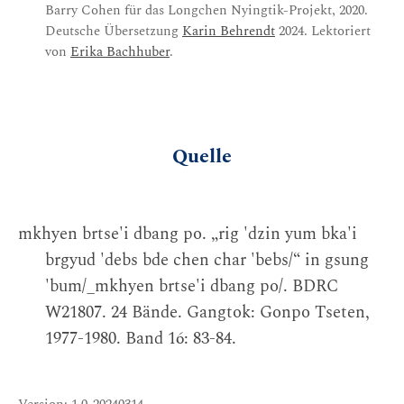
Barry Cohen für das Longchen Nyingtik-Projekt, 2020.
Deutsche Übersetzung
Karin Behrendt
2024. Lektoriert
von
Erika Bachhuber
.
Quelle
mkhyen brtse'i dbang po. „rig 'dzin yum bka'i
brgyud 'debs bde chen char 'bebs/“ in gsung
'bum/_mkhyen brtse'i dbang po/. BDRC
W21807. 24 Bände. Gangtok: Gonpo Tseten,
1977-1980. Band 16: 83-84.