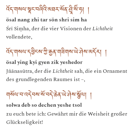
འོད་གསལ་སྣང་བཞིའི་མཐར་སོན་ཤྲཱི་སིཾ་ཧ། །
ösal nang zhi tar sön shri sim ha
Śrī Siṃha, der die vier Visionen der
Lichtheit
vollendete,
འོད་གསལ་དབྱིངས་ཀྱི་རྒྱན་གཟིགས་ཡེ་ཤེས་མདོར། །
ösal ying kyi gyen zik yeshedor
Jñānasūtra, der die
Lichtheit
sah, die ein Ornament
des grundlegenden Raumes ist –,
གསོལ་བ་འདེབས་སོ་བདེ་ཆེན་ཡེ་ཤེས་སྩོལ། །
solwa deb so dechen yeshe tsol
zu euch bete ich: Gewährt mir die Weisheit großer
Glückseligkeit!