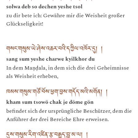
solwa deb so dechen yeshe tsol
zu dir bete ich: Gewähre mir die Weisheit großer
Glückseligkeit!
གསང་གསུམ་ཡེ་ཤེས་འཆར་བའི་དཀྱིལ་འཁོར་དུ། །
sang sum yeshe charwe kyilkhor du
In dem Maṇḍala, in dem sich die drei Geheimnisse
als Weisheit erheben,
ཁམས་གསུམ་གཙོ་བོས་ཕྱག་བྱས་གདོད་མའི་མགོན། །
kham sum tsowö chak je döme gön
befindet sich der ursprüngliche Beschützer, dem die
Anführer der drei Bereiche Ehre erweisen.
དུས་གསུམ་རིག་འཛིན་རྩ་བརྒྱུད་བླ་མ་ལ། །