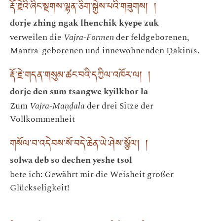
རྡོ་རྗེའི་ཞིང་སྔགས་ལྷན་ཅིག་སྐྱེས་པའི་གཟུགས། །
dorje zhing ngak lhenchik kyepe zuk
verweilen die
Vajra-Formen
der feldgeborenen,
Mantra-geborenen und innewohnenden Ḍākinīs.
རྡོ་རྗེ་གདན་གསུམ་ཚང་བའི་དཀྱིལ་འཁོར་ལ། །
dorje den sum tsangwe kyilkhor la
Zum
Vajra-Maṇḍala
der drei Sitze der
Vollkommenheit
གསོལ་བ་འདེབས་སོ་བདེ་ཆེན་ཡེ་ཤེས་སྩོལ། །
solwa deb so dechen yeshe tsol
bete ich: Gewährt mir die Weisheit großer
Glückseligkeit!