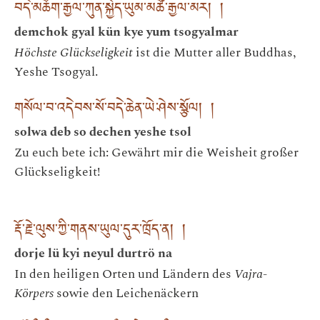
བདེ་མཆོག་རྒྱལ་ཀུན་སྐྱེད་ཡུམ་མཚོ་རྒྱལ་མར། །
demchok gyal kün kye yum tsogyalmar
Höchste Glückseligkeit
ist die Mutter aller Buddhas,
Yeshe Tsogyal.
གསོལ་བ་འདེབས་སོ་བདེ་ཆེན་ཡེ་ཤེས་སྩོལ། །
solwa deb so dechen yeshe tsol
Zu euch bete ich: Gewährt mir die Weisheit großer
Glückseligkeit!
རྡོ་རྗེ་ལུས་ཀྱི་གནས་ཡུལ་དུར་ཁྲོད་ན། །
dorje lü kyi neyul durtrö na
In den heiligen Orten und Ländern des
Vajra-
Körpers
sowie den Leichenäckern