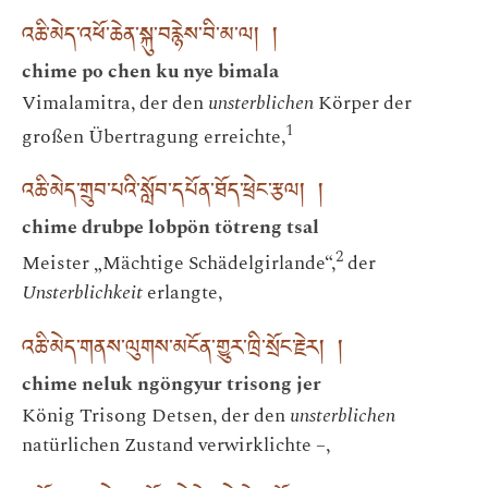
འཆི་མེད་འཕོ་ཆེན་སྐུ་བརྙེས་བི་མ་ལ། །
chime po chen ku nye bimala
Vimalamitra, der den
unsterblichen
Körper der
1
großen Übertragung erreichte,
འཆི་མེད་གྲུབ་པའི་སློབ་དཔོན་ཐོད་ཕྲེང་རྩལ། །
chime drubpe lobpön tötreng tsal
2
Meister „Mächtige Schädelgirlande“,
der
Unsterblichkeit
erlangte,
འཆི་མེད་གནས་ལུགས་མངོན་གྱུར་ཁྲི་སྲོང་རྗེར། །
chime neluk ngöngyur trisong jer
König Trisong Detsen, der den
unsterblichen
natürlichen Zustand verwirklichte –,