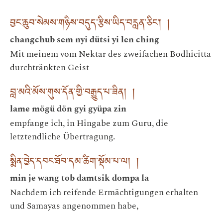
བྱང་ཆུབ་སེམས་གཉིས་བདུད་རྩིས་ཡིད་བརླན་ཅིང་། །
changchub sem nyi dütsi yi len ching
Mit meinem vom Nektar des zweifachen Bodhicitta
durchtränkten Geist
བླ་མའི་མོས་གུས་དོན་གྱི་བརྒྱུད་པ་ཟིན། །
lame mögü dön gyi gyüpa zin
empfange ich, in Hingabe zum Guru, die
letztendliche Übertragung.
སྨིན་བྱེད་དབང་ཐོབ་དམ་ཚིག་སྡོམ་པ་ལ། །
min je wang tob damtsik dompa la
Nachdem ich reifende Ermächtigungen erhalten
und Samayas angenommen habe,