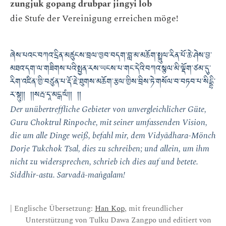
zungjuk gopang drubpar jingyi lob
die Stufe der Vereinigung erreichen möge!
ཞེས་པའང་བཀའ་དྲིན་མཚུངས་བྲལ་ཁྱབ་བདག་བླ་མ་མཆོག་སྤྲུལ་རིན་པོ་ཆེ་ཤེས་བྱ་
མཐའ་དག་ལ་གཟིགས་པའི་སྤྱན་རས་ཡངས་པ་གང་དེའི་བཀའ་སྩལ་མི་ལྡོག་ཙམ་དུ་
རིག་འཛིན་གྱི་བཙུན་པ་རྡོ་རྗེ་ཐུགས་མཆོག་རྩལ་གྱིས་བྲིས་ཏེ་གསོལ་བ་བཏབ་པ་སིདྡྷི་
ར་སྟུ།། །།སརྦ་དཱ་མངྒ་ལཾ།། །།
Der unübertreffliche Gebieter von unvergleichlicher Güte,
Guru Choktrul Rinpoche, mit seiner umfassenden Vision,
die um alle Dinge weiß, befahl mir, dem Vidyādhara-Mönch
Dorje Tukchok Tsal, dies zu schreiben; und allein, um ihm
nicht zu widersprechen, schrieb ich dies auf und betete.
Siddhir-astu. Sarvadā-maṅgalam!
| Englische Übersetzung:
Han Kop
, mit freundlicher
Unterstützung von Tulku Dawa Zangpo und editiert von