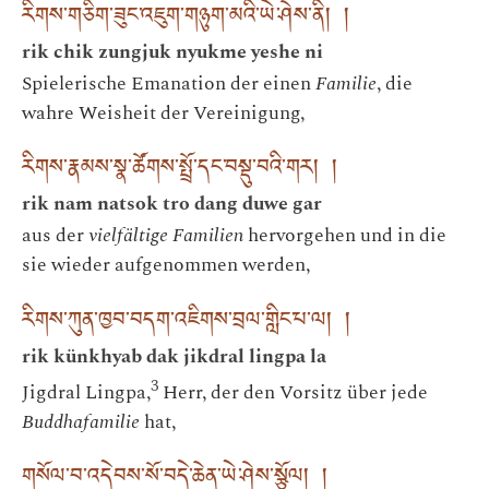
རིགས་གཅིག་ཟུང་འཇུག་གཉུག་མའི་ཡེ་ཤེས་ནི། །
rik chik zungjuk nyukme yeshe ni
Spielerische Emanation der einen
Familie
, die
wahre Weisheit der Vereinigung,
རིགས་རྣམས་སྣ་ཚོགས་སྤྲོ་དང་བསྡུ་བའི་གར། །
rik nam natsok tro dang duwe gar
aus der
vielfältige Familien
hervorgehen und in die
sie wieder aufgenommen werden,
རིགས་ཀུན་ཁྱབ་བདག་འཇིགས་བྲལ་གླིང་པ་ལ། །
rik künkhyab dak jikdral lingpa la
3
Jigdral Lingpa,
Herr, der den Vorsitz über jede
Buddhafamilie
hat,
གསོལ་བ་འདེབས་སོ་བདེ་ཆེན་ཡེ་ཤེས་སྩོལ། །