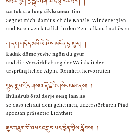
མཐར་ཐུག་རྩ་རླུང་ཐིག་ལེ་དབུ་མར་ཐིམ། །
tartuk tsa lung tikle umar tim
Segnet mich, damit sich die Kanäle, Windenergien
und Essenzen letztlich in den Zentralkanal auflösen
ཀ་དག་གདོད་མའི་ཡེ་ཤེས་མངོན་དུ་གྱུར། །
kadak döme yeshe ngön du gyur
und die Verwirklichung der Weisheit der
ursprünglichen Alpha-Reinheit hervorrufen,
ལྷུན་གྲུབ་འོད་གསལ་རྡོ་རྗེའི་གསེང་ལམ་ནས། །
lhündrub ösal dorje seng lam ne
so dass ich auf dem geheimen, unzerstörbaren Pfad
spontan präsenter Lichtheit
ཟུང་འཇུག་གོ་འཕང་འགྲུབ་པར་བྱིན་གྱིས་རློབས། །