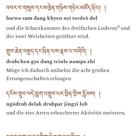
འབར་བ་གསུམ་དང་མཁྱེན་གཉིས་གཏེར་མཛོད་རྡོལ། །
barwa sum dang khyen nyi terdzö dol
6
und die Schatzkammer des dreifachen Loderns
und
der zwei Weisheiten geöffnet wird.
གྲུབ་ཆེན་བརྒྱད་དང་ཕྲིན་ལས་རྣམ་པ་བཞིའི། །
drubchen gye dang trinle nampa zhi
Möge ich dadurch mühelos die acht großen
Errungenschaften erlangen
དངོས་གྲུབ་བདེ་བླག་འགྲུབ་པར་བྱིན་གྱིས་རློབས། །
ngödrub delak drubpar jingyi lob
und die vier Arten erleuchteter Aktivität meistern.