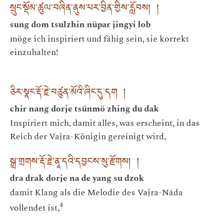
སྲུང་སྡོམ་ཚུལ་བཞིན་ནུས་པར་བྱིན་གྱིས་རློབས། །
sung dom tsulzhin nüpar jingyi lob
möge ich inspiriert und fähig sein, sie korrekt
einzuhalten!
ཅིར་སྣང་རྡོ་རྗེ་བཙུན་མོའི་ཞིང་དུ་དག །
chir nang dorje tsünmö zhing du dak
Inspiriert mich, damit alles, was erscheint, in das
Reich der Vajra-Königin gereinigt wird,
སྒྲ་གྲགས་རྡོ་རྗེ་ནཱ་དའི་དབྱངས་སུ་རྫོགས། །
dra drak dorje na de yang su dzok
damit Klang als die Melodie des Vajra-Nāda
4
vollendet ist,