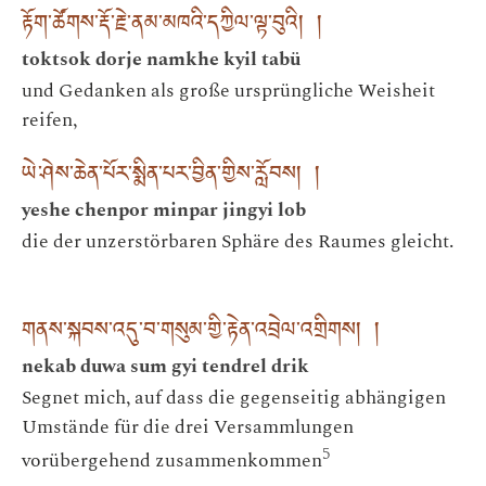
རྟོག་ཚོགས་རྡོ་རྗེ་ནམ་མཁའི་དཀྱིལ་ལྟ་བུའི། །
toktsok dorje namkhe kyil tabü
und Gedanken als große ursprüngliche Weisheit
reifen,
ཡེ་ཤེས་ཆེན་པོར་སྨིན་པར་བྱིན་གྱིས་རློབས། །
yeshe chenpor minpar jingyi lob
die der unzerstörbaren Sphäre des Raumes gleicht.
གནས་སྐབས་འདུ་བ་གསུམ་གྱི་རྟེན་འབྲེལ་འགྲིགས། །
nekab duwa sum gyi tendrel drik
Segnet mich, auf dass die gegenseitig abhängigen
Umstände für die drei Versammlungen
5
vorübergehend zusammenkommen