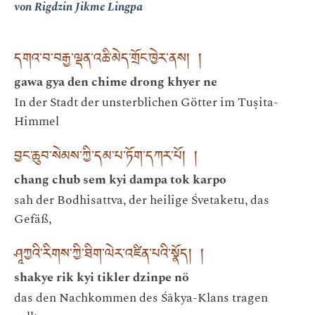
von Rigdzin Jikme Lingpa
དགའ་བ་བརྒྱ་ལྡན་འཆི་མེད་གྲོང་ཁྱེར་ནས། །
gawa gya den chime drong khyer ne
In der Stadt der unsterblichen Götter im Tuṣita-
Himmel
བྱང་ཆུབ་སེམས་ཀྱི་དམ་པ་ཏོག་དཀར་པོ། །
chang chub sem kyi dampa tok karpo
sah der Bodhisattva, der heilige Śvetaketu, das
Gefäß,
ཤཱཀྱའི་རིགས་ཀྱི་ཐིག་ལེར་འཛིན་པའི་སྣོད། །
shakye rik kyi tikler dzinpe nö
das den Nachkommen des Śākya-Klans tragen