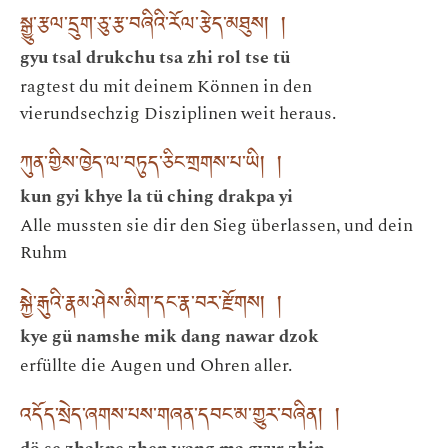
སྒྱུ་རྩལ་དྲུག་ཅུ་རྩ་བཞིའི་རོལ་རྩེད་མཐུས། །
gyu tsal drukchu tsa zhi rol tse tü
ragtest du mit deinem Können in den
vierundsechzig Disziplinen weit heraus.
ཀུན་གྱིས་ཁྱེད་ལ་བཏུད་ཅིང་གྲགས་པ་ཡི། །
kun gyi khye la tü ching drakpa yi
Alle mussten sie dir den Sieg überlassen, und dein
Ruhm
སྐྱེ་རྒུའི་རྣམ་ཤེས་མིག་དང་རྣ་བར་རྫོགས། །
kye gü namshe mik dang nawar dzok
erfüllte die Augen und Ohren aller.
འདོད་སྲེད་ཞགས་པས་གཞན་དབང་མ་གྱུར་བཞིན། །