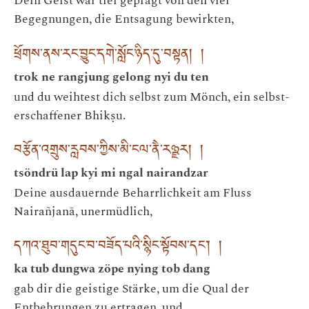
Dein Geist war tief geprägt von den vier
Begegnungen, die Entsagung bewirkten,
ཕྲོགས་ནས་རང་བྱུང་དགེ་སློང་ཉིད་དུ་བསྟན། །
trok ne rangjung gelong nyi du ten
und du weihtest dich selbst zum Mönch, ein selbst-
erschaffener Bhikṣu.
བརྩོན་འགྲུས་རླབས་ཀྱིས་མི་ངལ་ནཻ་རཉྫར། །
tsöndrü lap kyi mi ngal nairandzar
Deine ausdauernde Beharrlichkeit am Fluss
Nairañjanā, unermüdlich,
དཀའ་ཐུབ་གདུང་བ་བཟོད་པའི་སྙིང་སྟོབས་དང་། །
ka tub dungwa zöpe nying tob dang
gab dir die geistige Stärke, um die Qual der
Entbehrungen zu ertragen, und