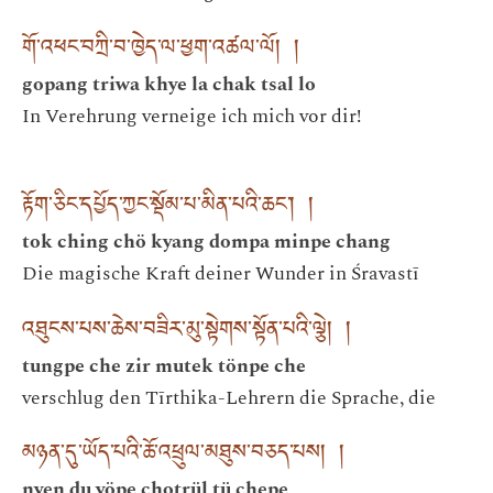
གོ་འཕང་བཀྲི་བ་ཁྱེད་ལ་ཕྱག་འཚལ་ལོ། །
gopang triwa khye la chak tsal lo
In Verehrung verneige ich mich vor dir!
རྟོག་ཅིང་དཔྱོད་ཀྱང་སྡོམ་པ་མིན་པའི་ཆང་། །
tok ching chö kyang dompa minpe chang
Die magische Kraft deiner Wunder in Śravastī
འཐུངས་པས་ཆེས་བཟིར་མུ་སྟེགས་སྟོན་པའི་ལྕེ། །
tungpe che zir mutek tönpe che
verschlug den Tīrthika-Lehrern die Sprache, die
མཉན་དུ་ཡོད་པའི་ཆོ་འཕྲུལ་མཐུས་བཅད་པས། །
nyen du yöpe chotrül tü chepe