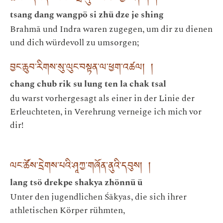
tsang dang wangpö si zhü dze je shing
Brahmā und Indra waren zugegen, um dir zu dienen
und dich würdevoll zu umsorgen;
བྱང་ཆུབ་རིགས་སུ་ལུང་བསྟན་ལ་ཕྱག་འཚལ། །
chang chub rik su lung ten la chak tsal
du warst vorhergesagt als einer in der Linie der
Erleuchteten, in Verehrung verneige ich mich vor
dir!
ལང་ཚོས་དྲེགས་པའི་ཤཱཀྱ་གཞོན་ནུའི་དབུས། །
lang tsö drekpe shakya zhönnü ü
Unter den jugendlichen Śākyas, die sich ihrer
athletischen Körper rühmten,