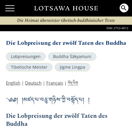
Die Heimat übersetzter tibetisch-buddhistischer Texte
ISSN 2753-4812
Die Lobpreisung der zwölf Taten des Buddha
Lobpreisungen
Buddha Śākyamuni
Tibetische Meister
Jigme Lingpa
བོད་ཡིག
English
|
Deutsch
|
Français
|
༄༅། །མཛད་པ་བཅུ་གཉིས་ཀྱི་བསྟོད་པ། །
Die Lobpreisung der zwölf Taten des
Buddha