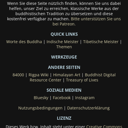
Wenn Sie diese Seite nützlich finden, können Sie uns dabei
helfen, unser Ziel zu erreichen, klassische Werke aus der
buddhistischen Tradition zu übersetzen und diese
kostenfrei verfügbar zu machen.
Bitte unterstützen Sie uns
bei Patreon.
QUICK LINKS
Worte des Buddha
|
Indische Meister
|
Tibetische Meister
|
Themen
WERKZEUGE
ANDERE SEITEN
84000
|
Rigpa Wiki
|
Himalayan Art
|
Buddhist Digital
Resource Center
|
Treasury of Lives
SOZIALE MEDIEN
Bluesky
|
Facebook
|
Instagram
Nutzungsbedingungen
|
Datenschutzerklärung
LIZENZ
Dieses Werk bzw. Inhalt steht unter einer
Creative Commons