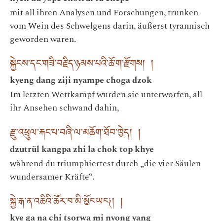
mit all ihren Analysen und Forschungen, trunken
vom Wein des Schwelgens darin, äußerst tyrannisch
geworden waren.
སྐྱེངས་དང་གཟི་བརྗིད་ཉམས་པའི་ཆོ་ག་རྫོགས། །
kyeng dang ziji nyampe choga dzok
Im letzten Wettkampf wurden sie unterworfen, all
ihr Ansehen schwand dahin,
རྫུ་འཕྲུལ་རྐང་པ་བཞི་ལ་མཆོག་ཐོབ་ཁྱེད། །
dzutrül kangpa zhi la chok top khye
während du triumphiertest durch „die vier Säulen
wundersamer Kräfte“.
སྐྱེ་རྒ་ན་འཆིའི་ཚོར་བ་མི་མྱོང་ཡང༏། །
kye ga na chi tsorwa mi nyong yang