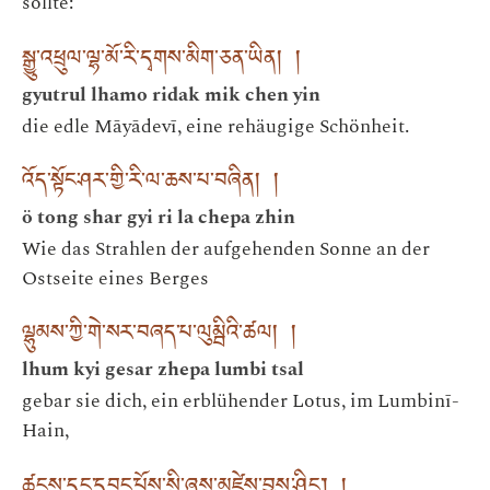
sollte:
སྒྱུ་འཕྲུལ་ལྷ་མོ་རི་དྭགས་མིག་ཅན་ཡིན། །
gyutrul lhamo ridak mik chen yin
die edle Māyādevī, eine rehäugige Schönheit.
འོད་སྟོང་ཤར་གྱི་རི་ལ་ཆས་པ་བཞིན། །
ö tong shar gyi ri la chepa zhin
Wie das Strahlen der aufgehenden Sonne an der
Ostseite eines Berges
ལྷུམས་ཀྱི་གེ་སར་བཞད་པ་ལུམྦིའི་ཚལ། །
lhum kyi gesar zhepa lumbi tsal
gebar sie dich, ein erblühender Lotus, im Lumbinī-
Hain,
ཚངས་དང་དབང་པོས་སྲི་ཞུས་མཛེས་བྱས་ཤིང་། །