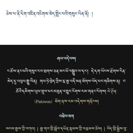
ཅེས་པ་ནི་རིག་འཛིན་འཇིགས་མེད་གླིང་པའི་གསུང་ཡིན་ནོ། །
ཞལ་འདེབས།
ང་ཚོས་ནང་པའི་གསུང་རབ་གྲགས་ཅན་མང་པོ་བསྒྱུར་བ་དང་། དེ་དག་ཡོངས་རྫོགས་རིན་
མེད་དུ་འབུལ་རྒྱུ་ཡིན། གལ་ཏེ་ཁྱེད་ཀྱིས་དྲ་རྒྱ་འདི་ཕན་ཐོགས་ཡོད་པར་གཟིགས་ན། ང་
ཚོའི་དམིགས་ཡུལ་གྲུབ་པར་མཐུན་འགྱུར་རོགས་རམ་གནང་རོགས།
པེ་ཊོན་
(Patreon) ཐོག་ནས་རམ་འདེགས་གནོངས།
འབྲེལ་ཐག
སངས་རྒྱས་ཀྱི་བཀའ།
རྒྱ་གར་གྱི་སློབ་དཔོན་རྣམས་ཀྱི་བརྩམས་ཆོས།
བོད་གྱི་སྐྱེས་བུ་
|
|