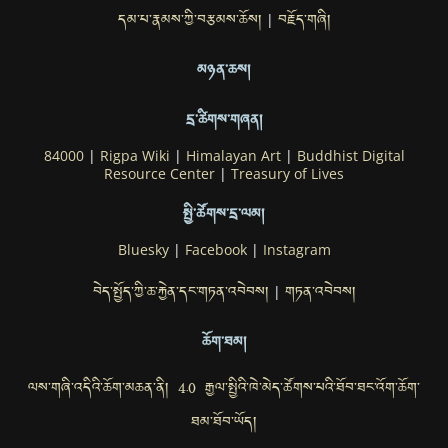
དམ་པ་རྣམས་ཀྱི་བརྩམས་ཆོས།
བརྗོད་གཞི།
|
མཉན་ཆས།
དྲ་ཚིགས་གཞན།
84000
|
Rigpa Wiki
|
Himalayan Art
|
Buddhist Digital
Resource Center
|
Treasury of Lives
སྤྱི་ཚོགས་དྲ་ལམ།
Bluesky
|
Facebook
|
Instagram
བེད་སྤྱོད་ཀྱི་ཆ་རྐྱེན་དང་གཏན་འབེབས།
གཏན་འབེབས།
|
ཆོག་ཐམ།
ལས་གཞི་འདིའི་ཆོག་མཆན་ནི། 4.0 རྒྱལ་སྤྱིའི་ཁེ་མེད་ཚོགས་པའི་ཐོབ་ཐང་འོག་ཆོག་
ཐམ་ཐོབ་ཡོད།