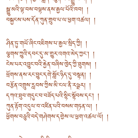
ཡབ་གཅིག་དགྱེས་སླད་བཙུན་མོའི་སྒྱུ་མ་ལ། །
སྒྱུ་མའི་ལྟ་བས་བལྟས་ནས་རྒྱལ་པོའི་ཁབ། །
བསྐྱངས་པས་དོན་ཀུན་གྲུབ་པ་ལ་ཕྱག་འཚལ། །
ཤིན་ཏུ་གཡོ་ཞིང་འཇིགས་པ་རྒྱལ་སྲིད་ཀྱི། །
ལྕགས་ཀྱུའི་དབང་དུ་མ་གྱུར་འགའ་མེད་ཀྱང། །
ངེས་པར་འབྱུང་བའི་རྐྱེན་བཞིས་ཁྱེད་ཀྱི་ཐུགས། །
ཕྲོགས་ནས་རང་བྱུང་དགེ་སློང་ཉིད་དུ་བསྟན། །
བརྩོན་འགྲུས་རླབས་ཀྱིས་མི་ངལ་ནཻ་རཉྫར། །
དཀའ་ཐུབ་གདུང་བ་བཟོད་པའི་སྙིང་སྟོབས་དང་། །
ཀུན་རྟོག་འདུལ་བ་འཛིན་པའི་བསམ་གཏན་ལ། །
ཕྱོགས་བཅུའི་བདེ་གཤེགས་དགྱེས་ལ་ཕྱག་འཚལ་ལོ། །