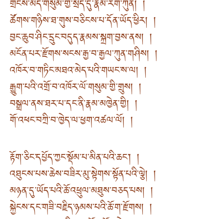
གྲངས་མེད་གསུམ་གྱི་སྲིད་དུ་རྣམ་རིག་ཀུན། །
ཚོགས་གཉིས་ཐ་གུས་བཅིངས་པ་དོན་ཡོད་ཕྱིར། །
བྱང་ཆུབ་ཤིང་དྲུང་བདུད་རྣམས་སྐྲག་བྱས་ནས། །
མངོན་པར་རྫོགས་སངས་རྒྱ་བ་རྒྱལ་ཀུན་གཤིས། །
འཁོར་བ་གཏིང་མཐའ་མེད་པའི་གཡང་ས་ལ། །
རྒྱུག་པའི་འགྲོ་བ་འཁོར་ལོ་གསུམ་གྱི་གྲུས། །
བསྒྲལ་ནས་ཐར་པ་དང་ནི་རྣམ་མཁྱེན་གྱི། །
གོ་འཕང་བཀྲི་བ་ཁྱེད་ལ་ཕྱག་འཚལ་ལོ། །
རྟོག་ཅིང་དཔྱོད་ཀྱང་སྡོམ་པ་མིན་པའི་ཆང་། །
འཐུངས་པས་ཆེས་བཟིར་མུ་སྟེགས་སྟོན་པའི་ལྕེ། །
མཉན་དུ་ཡོད་པའི་ཆོ་འཕྲུལ་མཐུས་བཅད་པས། །
སྐྱེངས་དང་གཟི་བརྗིད་ཉམས་པའི་ཆོ་ག་རྫོགས། །