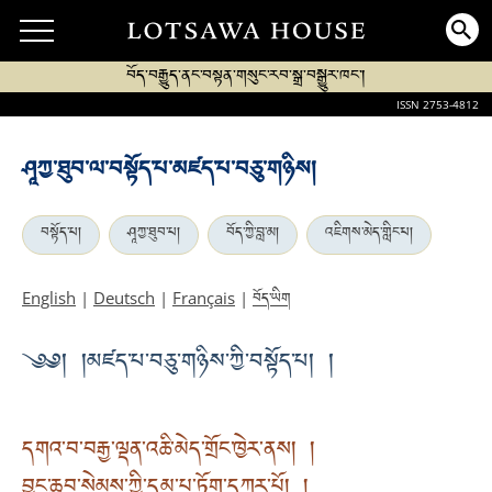
བོད་བརྒྱུད་ནང་བསྟན་གསུང་རབ་སྒྲ་བསྒྱུར་ཁང་།
ISSN 2753-4812
ཤཱཀྱ་ཐུབ་ལ་བསྟོད་པ་མཛད་པ་བཅུ་གཉིས།
བསྟོད་པ།
ཤཱཀྱ་ཐུབ་པ།
བོད་ཀྱི་བླ་མ།
འཇིགས་མེད་གླིང་པ།
བོད་ཡིག
English
|
Deutsch
|
Français
|
༄༅། །མཛད་པ་བཅུ་གཉིས་ཀྱི་བསྟོད་པ། །
དགའ་བ་བརྒྱ་ལྡན་འཆི་མེད་གྲོང་ཁྱེར་ནས། །
བྱང་ཆུབ་སེམས་ཀྱི་དམ་པ་ཏོག་དཀར་པོ། །