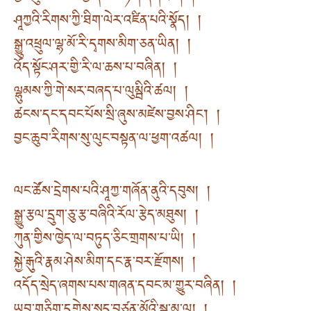
ཤཱཀྱའི་རིགས་ཀྱི་ཐིག་ལེར་འཛིན་པའི་སྣོད། །
སྒྱུ་འཕྲུལ་ལྷ་མོ་རི་དྭགས་མིག་ཅན་ཡིན། །
འོད་སྟོང་ཤར་གྱི་རི་ལ་ཆས་པ་བཞིན། །
ལྷུམས་ཀྱི་གེ་སར་བཞད་པ་ལུམྦིའི་ཚལ། །
ཚངས་དང་དབང་པོས་སྲི་ཞུས་མཛེས་བྱས་ཤིང་། །
བྱང་ཆུབ་རིགས་སུ་ལུང་བསྟན་ལ་ཕྱག་འཚལ། །
ལང་ཚོས་དྲེགས་པའི་ཤཱཀྱ་གཞོན་ནུའི་དབུས། །
སྒྱུ་རྩལ་དྲུག་ཅུ་རྩ་བཞིའི་རོལ་རྩེད་མཐུས། །
ཀུན་གྱིས་ཁྱེད་ལ་བཏུད་ཅིང་གྲགས་པ་ཡི། །
སྐྱེ་རྒུའི་རྣམ་ཤེས་མིག་དང་རྣ་བར་རྫོགས། །
འདོད་སྲེད་ཞགས་པས་གཞན་དབང་མ་གྱུར་བཞིན། །