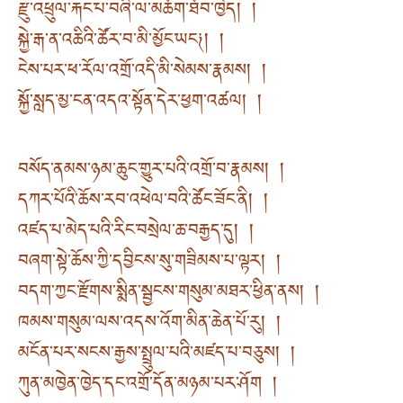
རྫུ་འཕྲུལ་རྐང་པ་བཞི་ལ་མཆོག་ཐོབ་ཁྱེད། །
སྐྱེ་རྒ་ན་འཆིའི་ཚོར་བ་མི་མྱོང་ཡང༏། །
ངེས་པར་ཕ་རོལ་འགྲོ་འདི་མི་སེམས་རྣམས། །
སྐྱོ་སླད་མྱ་ངན་འདའ་སྟོན་དེར་ཕྱག་འཚལ། །
བསོད་ནམས་ཉམ་ཆུང་གྱུར་པའི་འགྲོ་བ་རྣམས། །
དཀར་པོའི་ཆོས་རབ་འཕེལ་བའི་ཚོང་ཟོང་ནི། །
འཛད་པ་མེད་པའི་རིང་བསྲེལ་ཆ་བརྒྱད་དུ། །
བཞག་སྟེ་ཆོས་ཀྱི་དབྱིངས་སུ་གཟིམས་པ་ལྟར། །
བདག་ཀྱང་རྫོགས་སྨིན་སྦྱངས་གསུམ་མཐར་ཕྱིན་ནས། །
ཁམས་གསུམ་ལས་འདས་འོག་མིན་ཆེན་པོ་རུ། །
མངོན་པར་སངས་རྒྱས་སྤྲུལ་པའི་མཛད་པ་བཅུས། །
ཀུན་མཁྱེན་ཁྱེད་དང་འགྲོ་དོན་མཉམ་པར་ཤོག །