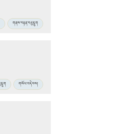
གནས་བརྟན་བཅུ་དྲུག
དྲུག
གསོལ་འདེབས།