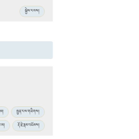
སྐྱེས་རབས།
་མ།
སྤྱན་རས་གཟིགས།
ལ་མ།
རྡོ་རྗེ་རྣམ་འཇོམས།