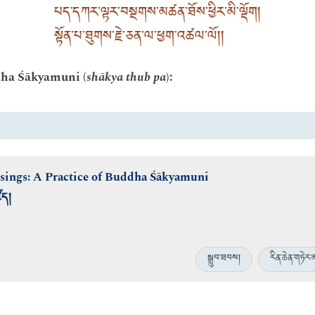
པད་དཀར་ལྟར་བསྔགས་མཚན་ཐོས་ཕྱིར་མི་ལྡོག །
སྟོན་པ་ཐུགས་རྗེ་ཅན་ལ་ཕྱག་འཚལ་ལོ། །
dha Śākyamuni (
shākya thub pa
):
ssings: A Practice of Buddha Śākyamuni
ོད།
སྒྲུབ་ཐབས།
རིན་ཆེན་གཏེར་