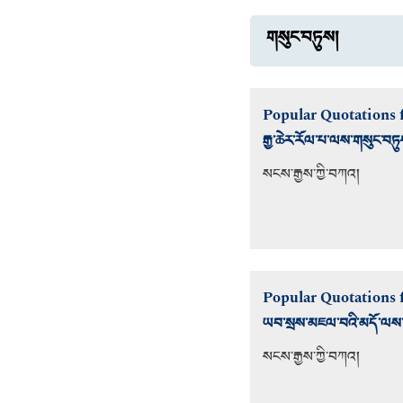
གསུང་བཏུས།
Popular Quotations f
རྒྱ་ཆེར་རོལ་པ་ལས་གསུང་བཏུ
སངས་རྒྱས་ཀྱི་བཀའ།
Popular Quotations f
ཡབ་སྲས་མཇལ་བའི་མདོ་ལས་
སངས་རྒྱས་ཀྱི་བཀའ།