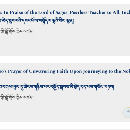
 In Praise of the Lord of Sages, Peerless Teacher to All, In
མེད་ཐུབ་པའི་དབང་པོ་ལ་བསྟོད་པ་ལྷའི་སིལ་སྙན།
ྱི་བློ་གྲོས་ཀྱིས་མཛད།
o’s Prayer of Unwavering Faith Upon Journeying to the Nob
ཚོ་འཕགས་ཡུལ་དུ་ཐེངས་གཉིས་པར་བསྐྱོད་སྐབས་མི་ཕྱེད་དད་པས་གསོལ་བཏབ།
ྱི་བློ་གྲོས་ཀྱིས་མཛད།
བ