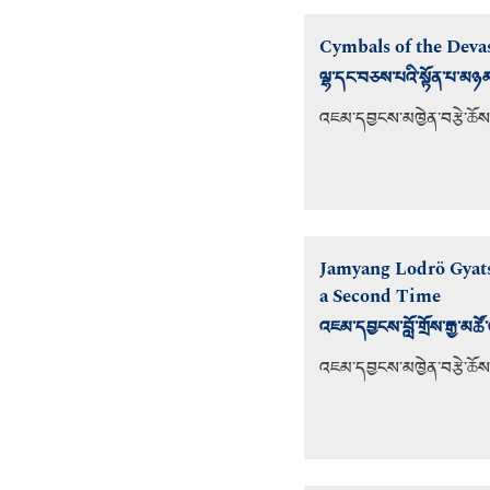
Cymbals of the Devas:
ལྷ་དང་བཅས་པའི་སྟོན་པ་མཉམ་
འཇམ་དབྱངས་མཁྱེན་བརྩེ་ཆོས་ཀ
Jamyang Lodrö Gyats
a Second Time
འཇམ་དབྱངས་བློ་གྲོས་རྒྱ་མ
འཇམ་དབྱངས་མཁྱེན་བརྩེ་ཆོས་ཀ