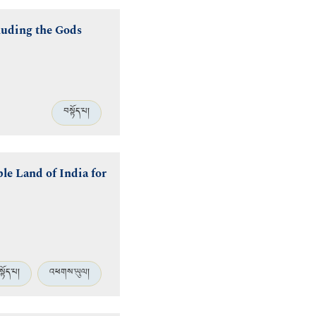
cluding the Gods
བསྟོད་པ།
le Land of India for
སྟོད་པ།
འཕགས་ཡུལ།