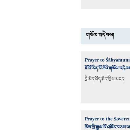
གསོལ་འདེབས།
Prayer to Śākyamuni
ཇོ་བོ་རིན་པོ་ཆེའི་གསོལ་འདེབ
དྲི་མེད་འོད་ཟེར་གྱིས་མཛད།
Prayer to the Sover
ཆོས་ཀྱི་རྒྱལ་པོ་འཁོར་བཅས