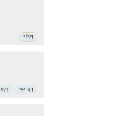
བསྟོད་པ།
སྟོད་པ།
བསྟན་འགྱུར།