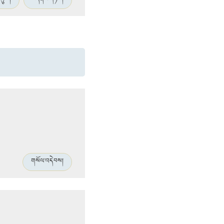
བཏུས།
བདེན་པ་གཉིས།
གསོལ་འདེབས།