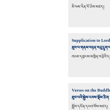
མི་ཕམ་རིན་པོ་ཆེས་མཛད།
Supplication to Lor
ཐུབ་པ་གནས་བརྟན་བཅུ་དྲུག
འཇམ་དབྱངས་མཁྱེན་བརྩེའི་
Verses on the Buddh
ཐུབ་པའི་སྐྱེས་རབས་སྡོམ་ཚིག
སློབ་དཔོན་དཔའ་བོས་མཛད།