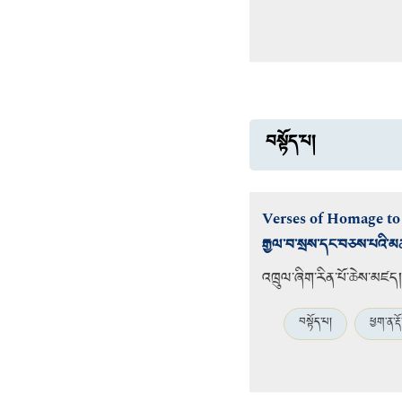
བསྟོད་པ།
Verses of Homage to
རྒྱལ་བ་སྲས་དང་བཅས་པའི་མ
འཁྲུལ་ཞིག་རིན་པོ་ཆེས་མཛད།
བསྟོད་པ།
ཕྱག་ན་རྡོ་