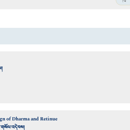
གསུང་
ས།
eign of Dharma and Retinue
་ལ་གསོལ་འདེབས།