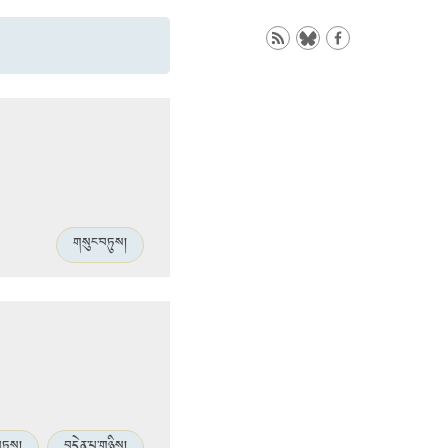
གསུང་བཏུས།