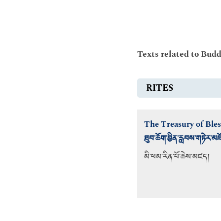
Texts related to Bud
RITES
The Treasury of Ble
ཐུབ་ཆོག་བྱིན་རླབས་གཏེར་མཛ
མི་ཕམ་རིན་པོ་ཆེས་མཛད།