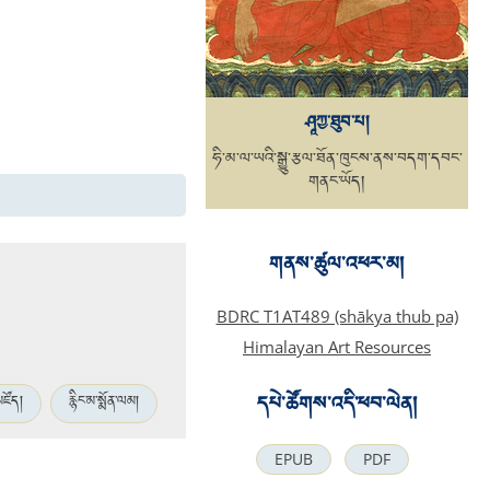
ཤཱཀྱ་ཐུབ་པ།
ཧི་མ་ལ་ཡའི་སྒྱུ་རྩལ་ཐོན་ཁུངས་ནས་བདག་དབང་
གནང་ཡོད།
གནས་ཚུལ་འཕར་མ།
BDRC T1AT489 (shākya thub pa)
Himalayan Art Resources
དཔེ་ཚོགས་འདི་ཕབ་ལེན།
མཛོད།
རྙིང་མ་སྨོན་ལམ།
EPUB
PDF