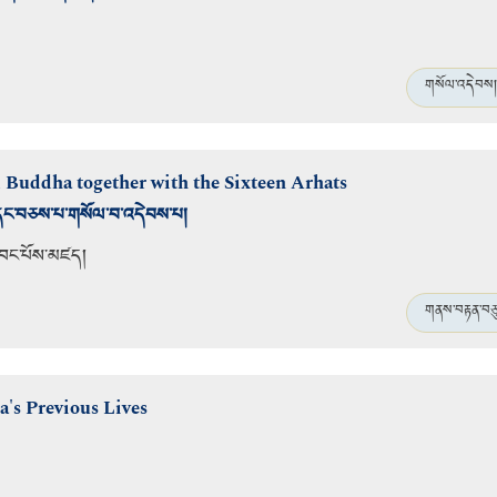
གསོལ་འདེབས།
d Buddha together with the Sixteen Arhats
་དང་བཅས་པ་གསོལ་བ་འདེབས་པ།
དབང་པོས་མཛད།
གནས་བརྟན་བཅུ་
a's Previous Lives