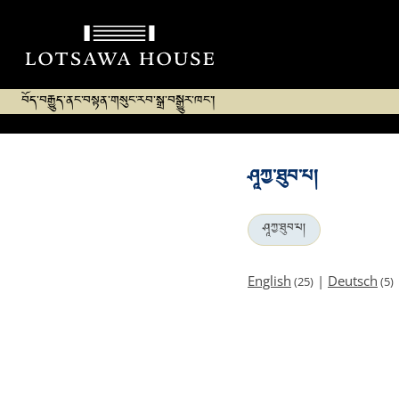
བོད་བརྒྱུད་ནང་བསྟན་གསུང་རབ་སྒྲ་བསྒྱུར་ཁང་།
ཤཱཀྱ་ཐུབ་པ།
ཤཱཀྱ་ཐུབ་པ།
English
|
Deutsch
(25)
(5)