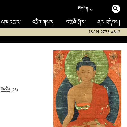
བོད་ཡིག
ལས་འཆར།
འཕྲིན་གསར།
ང་ཚོའི་སྐོར།
ཞལ་འདེབས།
ISSN 2753-4812
བོད་ཡིག
|
(25)