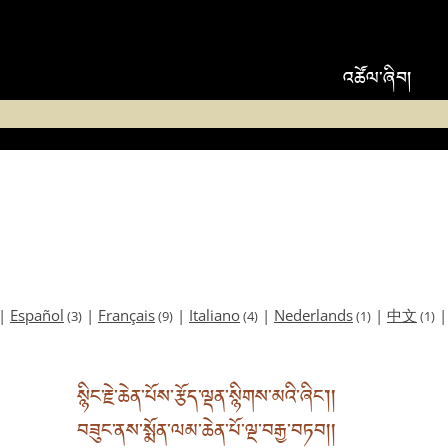
འཚོལ་ཞིབ།
|
Español
|
Français
|
Italiano
|
Nederlands
|
中文
(3)
(9)
(4)
(1)
(1)
སྙིང་རྗེ་ཆེན་པོས་རྩོད་ལྡན་སྙིགས་མའི་ཞིང༌། །
བཟུང་ནས་སྨོན་ལམ་ཆེན་པོ་ལྔ་བརྒྱ་བཏབ། །