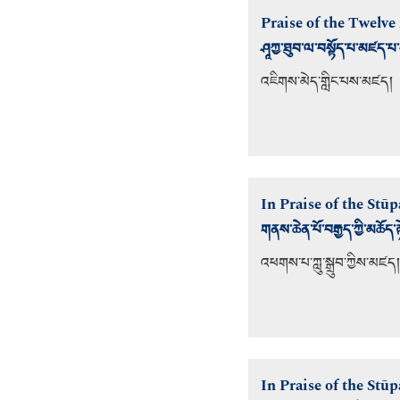
Praise of the Twelve
ཤཱཀྱ་ཐུབ་ལ་བསྟོད་པ་མཛད་པ
འཇིགས་མེད་གླིང་པས་མཛད།
In Praise of the Stūp
གནས་ཆེན་པོ་བརྒྱད་ཀྱི་མཆོད་ར
འཕགས་པ་ཀླུ་སྒྲུབ་ཀྱིས་མཛད།
In Praise of the Stūp