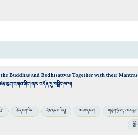
 the Buddhas and Bodhisattvas Together with their Mantras
ཚན་ཕྱག་འགའ་ཞིག་ཞལ་འདོན་དུ་བསྒྲིགས་པ།
རྗེ།
ཚེ་དཔག་མེད།
འོད་དཔག་མེད།
འཇམ་དཔལ།
གཙུག་ཏོར་རྣམ་པར་རྒྱལ
སྒྲོ