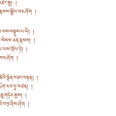
་འཚང་རྒྱ། །
ྣམས་སྒྲོལ་བར་ཤོག །
་བས་བསྡུས་པ་ཡི། །
ུག་སེམས་ཅན་རྣམས། །
ལ་ལས་གྲོལ་ཏེ། །
ྱེ་བར་ཤོག །
་ཚེའི་ལྗོན་བཟང་བརྟན། །
་རྨོག་རབ་ཏུ་བཙན། །
་ཆུ་གཏེར་རྒྱས། །
འི་བཀྲ་ཤིས་ཤོག །