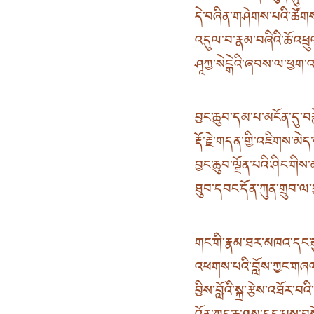
དེ་བཞིན་གཤེགས་པའི་ཚོག
འདུལ་བ་རྣམ་བཞིའི་ཆོ་འ
ཤཱཀྱ་སེངྒེའི་ཞབས་ལ་ཕྱག
བྱང་ཆུབ་དམ་པ་མངོན་དུ་བ
རྡོ་རྗེ་གདན་གྱི་འཇིགས་མེད་ས
བྱང་ཆུབ་ལྗོན་པའི་ཤིང་གིས
ཐུབ་དབང་དོན་ཀུན་གྲུབ་ལ
གང་གི་རྣམ་ཐར་མཁའ་དང་རྒ
འཕགས་པའི་བློས་ཀྱང་གཞ
བྱིས་བློའི་སྐྲ་རྩེས་འཐོར་