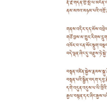
རྡོ་རྗེ་གདན་གྱི་སྤོ་ལ་མངོན
ནམ་མཁའ་མཉམ་པའི་འགྲོ་ར
གནས་འདིར་དད་མོས་འབྲེལ
གཙོ་བྱས་མ་གྱུར་རིགས་དྲ
འཁོར་བ་ངན་སོང་སྡུག་བསྔ
བདེ་ལྡན་ཞིང་དུ་བརྫུས་ཏེ་སྐ
བསྟན་འཛིན་སྐྱེས་རྣམས་སྐུ
བསྟན་པའི་སྦྱིན་བདག་དབུ
དགེ་འདུན་འདུས་པ་ལི་ཁྲིའི
རྒྱལ་བསྟན་དར་ཞིང་རྒྱས་པ