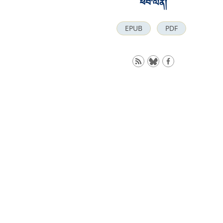
ཕབ་ལེན།
EPUB
PDF