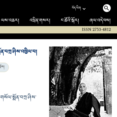
བོད་ཡིག
ལས་འཆར།
འཕྲིན་གསར།
ང་ཚོའི་སྐོར།
ཞལ་འདེབས།
ISSN 2753-4812
ན་བཀྲ་ཤིས་འཁྱིལ་བ།
ྲོས།
གསོལ་སྨོན་བཀྲ་ཤིས་