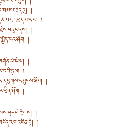
ོད་པའི་མཐུས། །
་བ་ཐམས་ཅད་དུ། །
དམ་པར་འཕྲད་པ་དང་། །
་རྗེས་བཟུང་ནས། །
སྤྱོད་པར་ཤོག །
གོན་པོ་ཡིས། །
ར་བའི་དུས། །
ྟན་དབུགས་དབྱུངས་ཐོབ། །
ཐར་ཕྱིན་ཤོག །
ིམས་ཕུང་པོ་རྫོགས། །
མཛོད་རབ་འཛིན་ཏེ། །