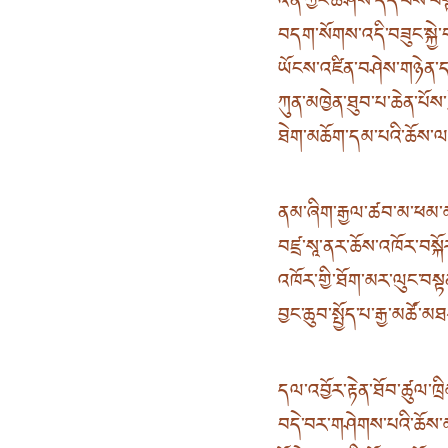
འོན་ཀྱང་ཆ་ཤས་དད་པས་བསྟ
བདག་སོགས་འདི་བཟུང་སྐྱེ
ཡོངས་འཛིན་བཤེས་གཉེན་
ཀུན་མཁྱེན་ཐུབ་པ་ཆེན་པོས
ཐེག་མཆོག་དམ་པའི་ཆོས་ལ་
ནམ་ཞིག་རྒྱལ་ཚབ་མ་ཕམ་མ
བཛྲ་སཱ་ནར་ཆོས་འཁོར་བསྐོ
འཁོར་གྱི་ཐོག་མར་ལུང་བས
བྱང་ཆུབ་སྤྱོད་པ་རྒྱ་མཚོ་མ
དལ་འབྱོར་རྟེན་ཐོབ་ཚུལ་ཁྲ
བདེ་བར་གཤེགས་པའི་ཆོས་