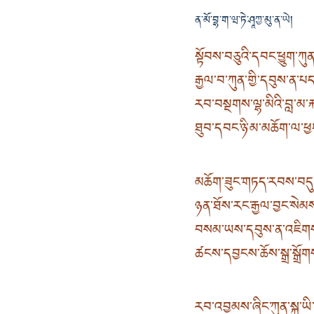
ན་མོ་བྷ་ག་ཝ་ཏེ་ཤཱཀྱ་མུ་ན་ཡེ།
སྟོབས་བཅུའི་དབང་ཕྱུག་ཀ
རྒྱལ་བ་ཀུན་གྱི་དབུས་ན་
རབ་བསྔགས་ལྷ་མིའི་བླ་མ་
ཐུབ་དབང་ཉི་མ་མཆོག་ལ་ཕ
མཆོག་ཟུང་གཏད་རབས་བདུ
ཉན་ཐོས་རང་རྒྱལ་བྱང་སེམ
བསམ་ཡས་དབུས་ན་འཇིགས་མེ
ཚངས་དབྱངས་ཆོས་སྒྲ་སྒྲོ
རབ་འབྱམས་ཞིང་ཀུན་སྐུ་ཡ