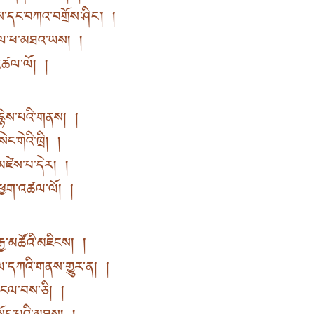
ས་དང་བཀའ་བགྲོས་ཤིང་། །
ཕྲུལ་ཕ་མཐའ་ཡས། །
་འཚལ་ལོ། །
རྙེས་པའི་གནས། །
ེང་གེའི་ཁྲི། །
་མཛེས་པ་དེར། །
་ཕྱག་འཚལ་ལོ། །
ྱ་མཚོའི་མཇིངས། །
ལ་དཀའི་གནས་གྱུར་ན། །
བའི་ངལ་བས་ཅི། །