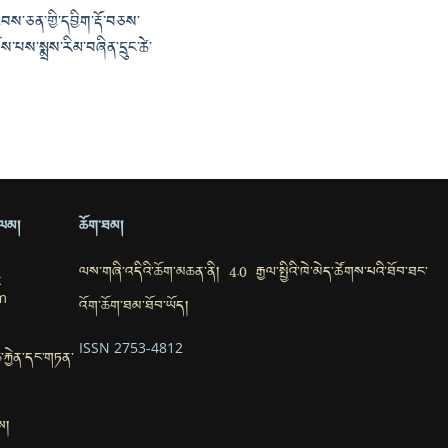
བས་ཅན་གྱི་དབྱིག་རྡོ་བཅས་
ོས་པས་སྨྲས་རིམ་བཞིན་དྲུང་ཚེ་
ྲ་ལམ།
ཆོག་ཐམ།
ལས་གཞི་འདིའི་ཆོག་མཆན་ནི། 4.0 རྒྱལ་སྤྱིའི་ཁེ་མེད་ཚོགས་པའི་ཐོབ་ཐང་
k
m
འོག་ཆོག་ཐམ་ཐོབ་ཡོད།
ISSN 2753-4812
་ཆ་རྐྱེན་དང་གཏན་
ས།