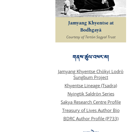
Jamyang Khyentse at
Bodhgayā
Courtesy of Tertön Sogyal Trust
གནས་ཚུལ་འཕར་མ།
Jamyang Khyentse Chökyi Lodrö
Sungbum Project
Khyentse Lineage (Tsadra)
Nyingtik Saldrön Series
Sakya Research Centre Profile
Treasury of Lives Author Bio
BDRC Author Profile (P733)