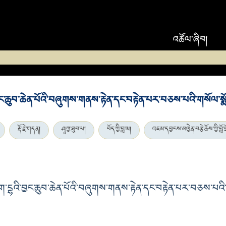
འཚོལ་ཞིབ།
་ཆུབ་ཆེན་པོའི་བཞུགས་གནས་རྟེན་དང་བརྟེན་པར་བཅས་པའི་གསོལ་སྨོ
རྡོ་རྗེ་གདན།
ཤཱཀྱ་ཐུབ་པ།
བོད་ཀྱི་བླ་མ།
འཇམ་དབྱངས་མཁྱེན་བརྩེ་ཆོས་ཀྱི་བློ་ག
འི་བྱང་ཆུབ་ཆེན་པོའི་བཞུགས་གནས་རྟེན་དང་བརྟེན་པར་བཅས་པའི་