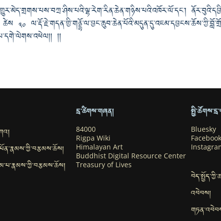
ུར་མེད་གྲགས་པས་བཀྲ་ཤིས་པའི་ལྷ་རེག་རིན་ཆེན་གཉིས་པའི་འཁོར་ལོ་དང་། ནོར་བུའི་དབྱི
ེས ༣༠ ལ་རྡོ་རྗེ་གདན་གྱི་གནྡྷོ་ལ་བྱང་ཆུབ་ཆེན་པོའི་མདུན་དུ་འཇམ་དབྱངས་ཆོས་ཀྱི་བློ་གྲ
་པ་དགེ་ལེགས་འཕེལ།། །།
དྲ་ཚིགས་གཞན།
སྤྱི་ཚོགས་ད
བཀའ།
84000
Bluesky
Rigpa Wiki
Faceboo
་དཔོན་རྣམས་ཀྱི་བརྩམས་ཆོས།
Himalayan Art
Instagra
Buddhist Digital Resource Center
ུ་དམ་པ་རྣམས་ཀྱི་བརྩམས་ཆོས།
Treasury of Lives
བེད་སྤྱོད་ཀྱི
འབེབས།
གཏན་འབེབ