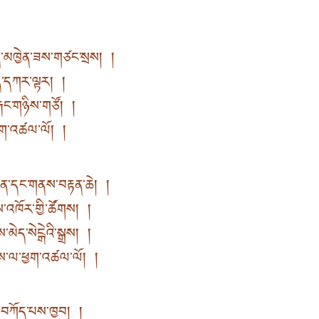
ུན་མཁྱེན་ཟས་གཙང་སྲས། །
པད་དཀར་ལྟར། །
རྐང་གཉིས་གཙོ། །
ྱག་འཚལ་ལོ། །
ན་དང་གནས་བརྟན་ཆེ། །
ས་འཁོར་གྱི་ཚོགས། །
ད་སེངྒེའི་སྒྲས། །
གས་ལ་ཕྱག་འཚལ་ལོ། །
ི་བཀོད་པས་ཁྱབ། །