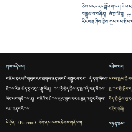
ཅེས་པའང་རང་སློབ་གཡག་ཟེ་བ་འགྱ
བསྐུལ་བ་བཞིན། མེ་བྱ་ལོ་ཟླ ༡༡ ཚ
རིང་བཀྲ་ཤིས་ཀྱིས་གུས་པས་བྲིས
ཞལ་འདེབས།
འབྲེལ་ཐག
ང་ཚོས་ནང་པའི་གསུང་རབ་གྲགས་ཅན་མང་པོ་བསྒྱུར་བ་དང་། དེ་དག་ཡོངས་
སངས་རྒྱས་ཀྱི་
རྫོགས་རིན་མེད་དུ་འབུལ་རྒྱུ་ཡིན། གལ་ཏེ་ཁྱེད་ཀྱིས་དྲ་རྒྱ་འདི་ཕན་ཐོགས་
རྒྱ་གར་གྱི་སློབ
ཡོད་པར་གཟིགས་ན། ང་ཚོའི་དམིགས་ཡུལ་གྲུབ་པར་མཐུན་འགྱུར་རོགས་
བོད་གྱི་སྐྱེས་བ
རམ་གནང་རོགས།
བརྗོད་གཞི།
པེ་ཊོན་ (Patreon) ཐོག་ནས་རམ་འདེགས་གནོངས།
མཉན་ཆས།