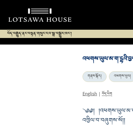
བོད་བརྒྱུད་ནང་བསྟན་གསུང་རབ་སྒྲ་བསྒྱུར་ཁང་།
འཕགས་ཡུལ་མ་ག་དྷའི་བྱང
གནས་སྐོར།
འཕགས་ཡུལ།
བོད་ཡིག
English
|
༄༅། །འཕགས་ཡུལ་མ་ག་དྷ
འཁྱིལ་བ་བཞུགས་སོ།།