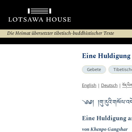
Die Heimat übersetzter tibetisch-buddhistischer Texte
Eine Huldigung
Gebete
Tibetisch
བོད་ཡི
English
|
Deutsch
|
༄༅། །གུ་རུའི་གསོལ་འ
Eine Huldigung a
von Khenpo Gangshar