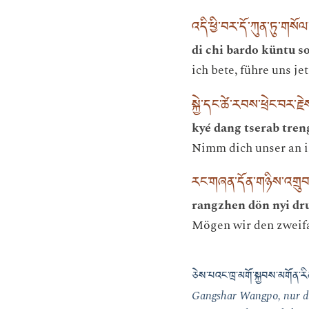
འདི་ཕྱི་བར་དོ་ཀུན་ཏུ་གས
di chi bardo küntu s
ich bete, führe uns je
སྐྱེ་དང་ཚེ་རབས་ཕྲེང་བར་
kyé dang tserab tren
Nimm dich unser an i
རང་གཞན་དོན་གཉིས་འགྲུ
rangzhen dön nyi dru
Mögen wir den zweifa
ཅེས་པའང་ཁྲ་མགོ་སྐྱབས་མགོན་རིན
Gangshar Wangpo, nur de