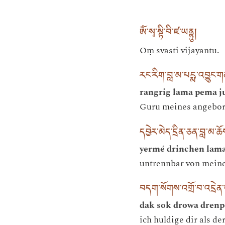
ཨོཾ་སྭ་སྟི་བི་ཛ་ཡནྟུ།
Oṃ svasti vijayantu.
རང་རིག་བླ་མ་པདྨ་འབྱུང་
rangrig lama pema j
Guru meines angebo
དབྱེར་མེད་དྲིན་ཅན་བླ་མ་ཆོས་
yermé drinchen lama 
untrennbar von mein
བདག་སོགས་འགྲོ་བ་འདྲེན་པ
dak sok drowa drenp
ich huldige dir als de