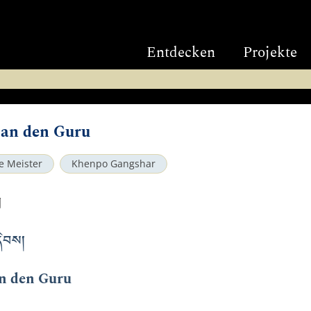
Entdecken
Projekte
 an den Guru
e Meister
Khenpo Gangshar
ག
དེབས།
n den Guru