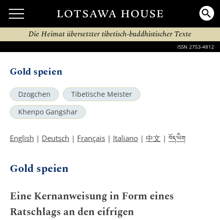
Die Heimat übersetzter tibetisch-buddhistischer Texte
ISSN 2753-4812
Gold speien
Dzogchen
Tibetische Meister
Khenpo Gangshar
བོད་ཡིག
English
|
Deutsch
|
Français
|
Italiano
|
中文
|
Gold speien
Eine Kernanweisung in Form eines
Ratschlags an den eifrigen