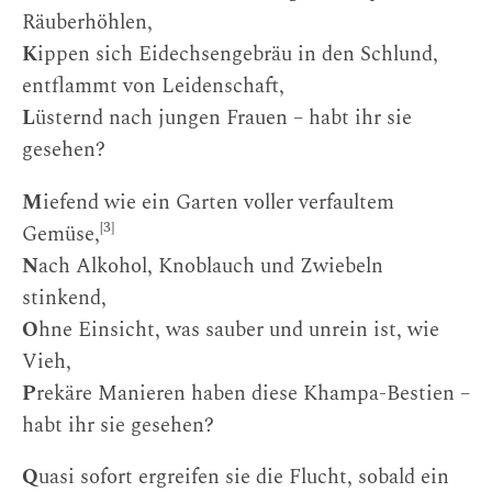
Räuberhöhlen,
K
ippen sich Eidechsengebräu in den Schlund,
entflammt von Leidenschaft,
L
üsternd nach jungen Frauen – habt ihr sie
gesehen?
M
iefend wie ein Garten voller verfaultem
[3]
Gemüse,
N
ach Alkohol, Knoblauch und Zwiebeln
stinkend,
O
hne Einsicht, was sauber und unrein ist, wie
Vieh,
P
rekäre Manieren haben diese Khampa-Bestien –
habt ihr sie gesehen?
Q
uasi sofort ergreifen sie die Flucht, sobald ein