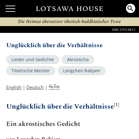
Die Heimat übersetzter tibetisch-buddhistischer Texte
ISSN 2753-4812
Unglücklich über die Verhältnisse
Lieder und Gedichte
Akrosticha
Tibetische Meister
Longchen Rabjam
བོད་ཡིག
English
|
Deutsch
|
[1]
Unglücklich über die Verhältnisse
Ein akrostisches Gedicht