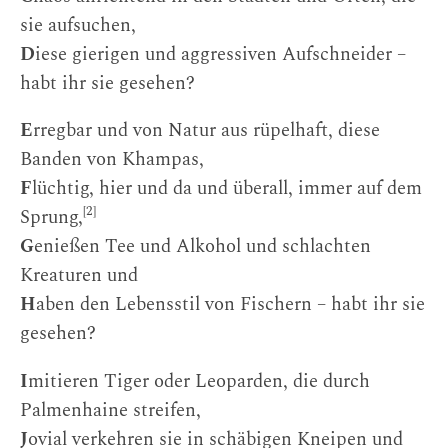
sie aufsuchen,
D
iese gierigen und aggressiven Aufschneider –
habt ihr sie gesehen?
E
rregbar und von Natur aus rüpelhaft, diese
Banden von Khampas,
F
lüchtig, hier und da und überall, immer auf dem
[2]
Sprung,
G
enießen Tee und Alkohol und schlachten
Kreaturen und
H
aben den Lebensstil von Fischern – habt ihr sie
gesehen?
I
mitieren Tiger oder Leoparden, die durch
Palmenhaine streifen,
J
ovial verkehren sie in schäbigen Kneipen und