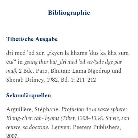
Bibliographie
Tibetische Ausgabe
dri med ’od zer. „rkyen la khams ’dus ka kha sum
cu/“ in
gsung thor bu/_dri med ’od zer/(sde dge par
ma/).
2 Bde. Paro, Bhutan: Lama Ngodrup und
Sherab Drimey, 1982. Bd. 1: 211–212
Sekundärquellen
Arguillère, Stéphane.
Profusion de la vaste sphere:
Klong-chen rab-’byams (Tibet, 1308–1364). Sa vie, son
œuvre, sa doctrine
. Leuven: Peeters Publishers,
2007.