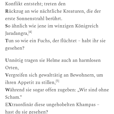
Konflikt entsteht; treten den
R
ückzug an wie nächtliche Kreaturen, die der
erste Sonnenstrahl berührt.
S
o ähnlich wie jene im winzigen Königreich
[4]
Jaradangra,
T
un so wie ein Fuchs, der flüchtet – habt ihr sie
gesehen?
U
nnötig tragen sie Helme auch an harmlosen
Orten,
V
ergreifen sich gewalttätig an Bewohnern, um
[5]
ihren Appetit zu stillen,
W
ährend sie sogar offen zugeben: „Wir sind ohne
Scham.“
E
X
traordinär diese ungehobelten Khampas –
hast du sie gesehen?