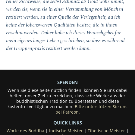
reiner Sichtweise, die selbst Schmutz als Gold wahrnimmt,
werden sie, wenn sie in einer Versammlung von Mönchen
rezitiert werden, zu einer Quelle der Verlegenheit, da ich
keine der lobenswerten Qualitäten besitze, die in ihnen
erwähnt werden. Daher habe ich dieses Wunschgebet für
mein eigenes langes Leben geschrieben, so dass es während
der Gruppenpraxis rezitiert werden kann.
SPENDEN
Wenn Sie diese Seite nützlich finden, können Sie uns dabei
helfen, unser Ziel zu erreichen, klassische Werke aus der
buddhistischen Tradition zu übersetzen und diese
kostenfrei verfügbar zu machen.
Bitte unterstützen Sie uns
bei Patreon.
QUICK LINKS
Worte des Buddha
|
Indische Meister
|
Tibetische Meister
|