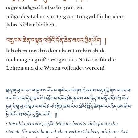
orgyen tobgyal
kutse lo gyar ten
möge das Leben von Orgyen Tobgyal für hundert
Jahre sicher bleiben,
བརླབས་ཆེན་བསྟན་འགྲོའི་དོན་ཆེན་མཐར་ཕྱིན་ཤོག །
lab chen ten drö dön chen tarchin shok
und mögen große Wogen des Nutzens für die
Lehren und die Wesen vollendet werden!
ཕྲན་ལྟ་བུ་ལ་དམ་པ་དུ་མས་བོང་བ་གསེར་གཟིགས་ཀྱི་ཞབས་བརྟན་ཚིགས་བཅད་མ་
མང་པོ་མཛད་དེ་གྲྭ་ཚང་གི་འཚོགས་འདོན་བྱེད་སྐབས་རང་ཉིད་ལ་བསྟོད་འོས་ཀྱི་ཡོན་
ཏན་དེ་ལྟ་བུ་མི་ལྡན་པས་ངོ་ཚ་བའི་རྐྱེན་བྱས་རིང་འཚོའི་སྨོན་ཚིགས་རང་ཉིད་ནས་བྲིས་
ཏེ་འཚོགས་འདོན་དུ་སྤེལ་བའོ།། །།
Obwohl mehrere große Meister bereits viele poetische
Gebete für mein langes Leben verfasst haben, mit jener Art