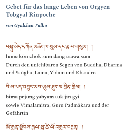
Gebet für das lange Leben von Orgyen
Tobgyal Rinpoche
von Gyalchen Tulku
བསླུ་མེད་དཀོན་མཆོག་གསུམ་དང་རྩ་བ་གསུམ། །
lume kön chok sum dang tsawa sum
Durch den unfehlbaren Segen von Buddha, Dharma
und Saṅgha, Lama, Yidam und Khandro
བི་མ་པད་འབྱུང་ཡབ་ཡུམ་ཐུགས་བྱིན་གྱིས། །
bima pejung yabyum tuk jin gyi
sowie Vimalamitra, Guru Padmākara und der
Gefährtin
ཨོ་རྒྱན་སྟོབས་རྒྱལ་སྐུ་ཚེ་ལོ་བརྒྱར་བརྟན། །