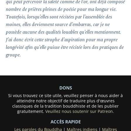
qui peut percevoir la saleté comme de l’or, ont déjà composé
nombre de prières pleines de poésie pour ma longue vie.
Toutefois, lorsqu’elles sont récitées par l’assemblée des
moines, elles deviennent source d’embarras, car je ne
possède aucune des qualités louables qu’elles mentionnent.
J’ai donc écrit cette strophe d’aspiration pour ma propre
longévité afin qu’elle puisse être récitée lors des pratiques de
groupe.
DONS
Si vous trouvez ce site utile, veuillez penser à nous aider à
atteindre notre objectif de traduire plus d'œuvres
classiques de la tradition bouddhiste et de les publier
gratuitement.
Veuillez nous soutenir sur Patreon.
ACCÈS RAPIDE
Les paroles du Bouddha
|
Maîtres indiens
|
Maîtres