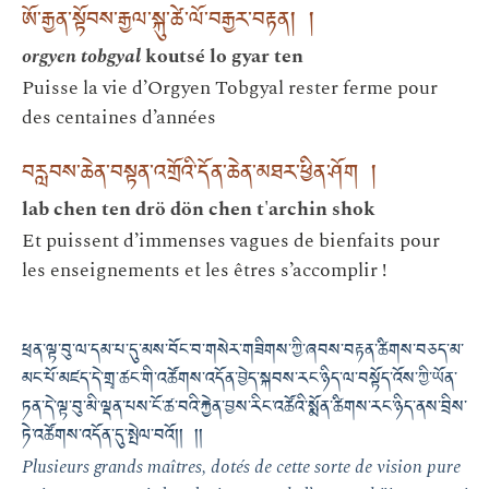
ཨོ་རྒྱན་སྟོབས་རྒྱལ་སྐུ་ཚེ་ལོ་བརྒྱར་བརྟན། །
orgyen tobgyal
koutsé lo gyar ten
Puisse la vie d’Orgyen Tobgyal rester ferme pour
des centaines d’années
བརླབས་ཆེན་བསྟན་འགྲོའི་དོན་ཆེན་མཐར་ཕྱིན་ཤོག །
lab chen ten drö dön chen t'archin shok
Et puissent d’immenses vagues de bienfaits pour
les enseignements et les êtres s’accomplir !
ཕྲན་ལྟ་བུ་ལ་དམ་པ་དུ་མས་བོང་བ་གསེར་གཟིགས་ཀྱི་ཞབས་བརྟན་ཚིགས་བཅད་མ་
མང་པོ་མཛད་དེ་གྲྭ་ཚང་གི་འཚོགས་འདོན་བྱེད་སྐབས་རང་ཉིད་ལ་བསྟོད་འོས་ཀྱི་ཡོན་
ཏན་དེ་ལྟ་བུ་མི་ལྡན་པས་ངོ་ཚ་བའི་རྐྱེན་བྱས་རིང་འཚོའི་སྨོན་ཚིགས་རང་ཉིད་ནས་བྲིས་
ཏེ་འཚོགས་འདོན་དུ་སྤེལ་བའོ།། །།
Plusieurs grands maîtres, dotés de cette sorte de vision pure