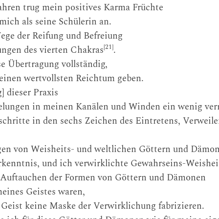
Jahren trug mein positives Karma Früchte
ich als seine Schülerin an.
Wege der Reifung und Befreiung
[21]
ngen des vierten Chakras
.
e Übertragung vollständig,
seinen wertvollsten Reichtum geben.
 dieser Praxis
lungen in meinen Kanälen und Winden ein wenig verr
chritte in den sechs Zeichen des Eintretens, Verweile
gen von Weisheits- und weltlichen Göttern und Dämo
rkenntnis, und ich verwirklichte Gewahrseins-Weishei
as Auftauchen der Formen von Göttern und Dämonen
eines Geistes waren,
 Geist keine Maske der Verwirklichung fabrizieren.