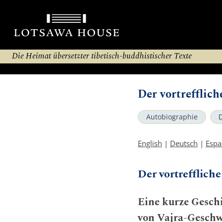
Die Heimat übersetzter tibetisch-buddhistischer Texte
Der vortrefflic
Autobiographie
Ḍ
English
|
Deutsch
|
Espa
Der vortrefflich
Eine kurze Geschi
von Vajra-Geschw