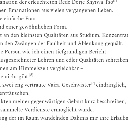
[7]
anation der erleuchteten Rede Dorje Shyiwa Tso
–
schen Emanationen aus vielen vergangenen Leben.
e einfache Frau
nd einer gewöhnlichen Form.
st an den kleinsten Qualitäten aus Studium, Konzentra
on den Zwängen der Faulheit und Ablenkung gequält.
 Person wie ich einen tiefgründigen Bericht
ausgezeichneter Lehren und edler Qualitäten schreibe
umen am Himmelszelt vergleichbar –
[8]
ie nicht gibt.
[9]
zwei eng vertraute Vajra-Geschwister
eindringlich, 
 enttäuschen,
Fakten meiner gegenwärtigen Geburt kurz beschreiben,
esammelte Verdienste ermöglicht wurde.
g der im Raum wandelnden Dākinīs mir ihre Erlaubni