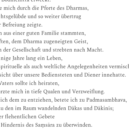
e mich durch die Pforte des Dharmas,
chtsgelübde und so weiter übertrug
 Befreiung zeigte.
 aus einer guten Familie stammten,
ften, dem Dharma zugeneigten Geist,
in der Gesellschaft und strebten nach Macht.
inige Jahre lang ein Leben,
pirituelle als auch weltliche Angelegenheiten vermisc
sicht über unsere Bediensteten und Diener innehatte.
ters sollte ich heiraten,
ürzte mich in tiefe Qualen und Verzweiflung.
mich dem zu entziehen, betete ich zu Padmasambhava,
 zu den im Raum wandelnden Dākas und Dākinīs;
er flehentlichen Gebete
s Hindernis des Saṃsāra zu überwinden.