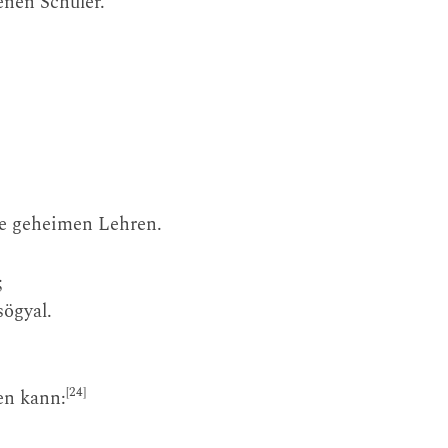
enen Schüler.
ie geheimen Lehren.
;
ögyal.
[24]
hen kann: