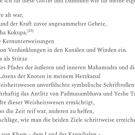
te ich für diese Götter und Dämonen wie für meine eig
e alt war,
rund der Kraft zuvor angesammelter Gebete,
[23]
ha Kukupa.
ie Kernunterweisungen
von Verdunklungen in den Kanälen und Winden ein.
 als Stütze
n des Pfades der äußeren und inneren Mahamudra und d
 Lösens der Knoten in meinem Herzkanal
eisheitswesen unverfälschte symbolische Schriftrollen
ahrhaftig das Antlitz von Padmasambhava und Yeshe Ts
dte dieser Weisheitswesen ermächtigt,
s die Zeit reif war, anderen zu helfen,
tschläge, wie man die beiden Ziele schrittweise erreic
g von Kham – dem Land der Kannibalen –