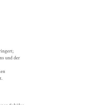
ingert;
ns und der
nen
t.