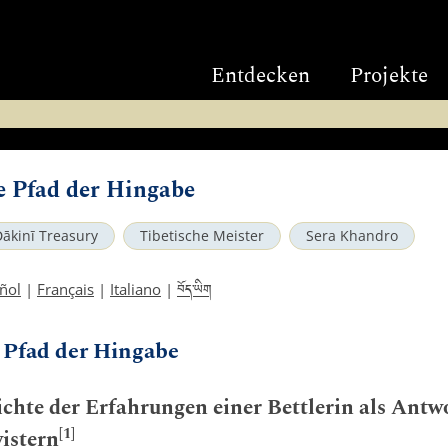
Entdecken
Projekte
he Pfad der Hingabe
ākinī Treasury
Tibetische Meister
Sera Khandro
བོད་ཡིག
ñol
|
Français
|
Italiano
|
e Pfad der Hingabe
chte der Erfahrungen einer Bettlerin als Antwo
[1]
istern