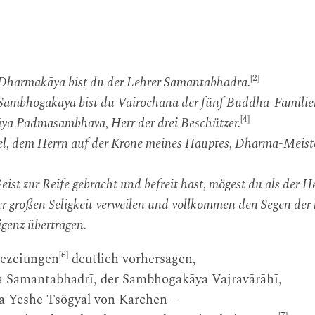
[2]
 Dharmakāya bist du der Lehrer Samantabhadra.
 Sambhogakāya bist du Vairochana der fünf Buddha-Familie
[4]
ya Padmasambhava, Herr der drei Beschützer.
el, dem Herrn auf der Krone meines Hauptes, Dharma-Meist
t zur Reife gebracht und befreit hast, mögest du als der He
 großen Seligkeit verweilen und vollkommen den Segen der 
igenz übertragen.
[6]
hezeiungen
deutlich vorhersagen,
 Samantabhadrī, der Sambhogakāya Vajravārāhī,
a Yeshe Tsögyal von Karchen –