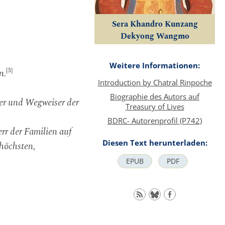
Sera Khandro Kunzang
Dekyong Wangmo
Weitere Informationen:
[3]
n.
Introduction by Chatral Rinpoche
Biographie des Autors auf
er und Wegweiser der
Treasury of Lives
BDRC- Autorenprofil (P742)
rr der Familien auf
Diesen Text herunterladen:
höchsten,
EPUB
PDF