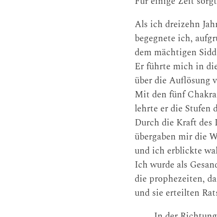
Für einige Zeit sorg
Als ich dreizehn Jahr
begegnete ich, aufg
dem mächtigen Sidd
Er führte mich in d
über die Auflösung 
Mit den fünf Chakras
lehrte er die Stufe
Durch die Kraft des
übergaben mir die W
und ich erblickte w
Ich wurde als Gesan
die prophezeiten, das
und sie erteilten Ra
In der Richtun