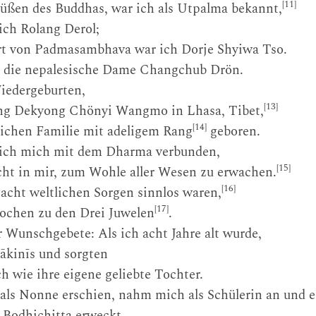
[11]
 Füßen des Buddhas, war ich als Utpalma bekannt,
ich Rolang Derol;
rt von Padmasambhava war ich Dorje Shyiwa Tso.
 die nepalesische Dame Changchub Drön.
iedergeburten,
[13]
ang Dekyong Chönyi Wangmo in Lhasa, Tibet,
[14]
reichen Familie mit adeligem Rang
geboren.
e ich mich mit dem Dharma verbunden,
[15]
cht in mir, zum Wohle aller Wesen zu erwachen.
[16]
e acht weltlichen Sorgen sinnlos waren,
[17]
rochen zu den Drei Juwelen
.
 Wunschgebete: Als ich acht Jahre alt wurde,
ākinīs und sorgten
 wie ihre eigene geliebte Tochter.
als Nonne erschien, nahm mich als Schülerin an und er
 Bodhichitta erweckt.