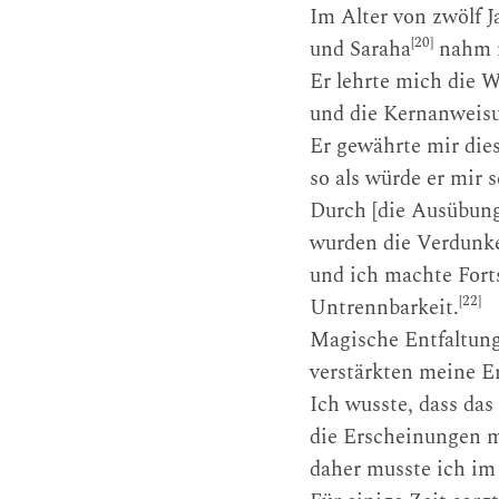
Im Alter von zwölf 
[20]
und Saraha
nahm m
Er lehrte mich die 
und die Kernanweisu
Er gewährte mir dies
so als würde er mir 
Durch [die Ausübung]
wurden die Verdunke
und ich machte Forts
[22]
Untrennbarkeit.
Magische Entfaltun
verstärkten meine E
Ich wusste, dass d
die Erscheinungen m
daher musste ich im