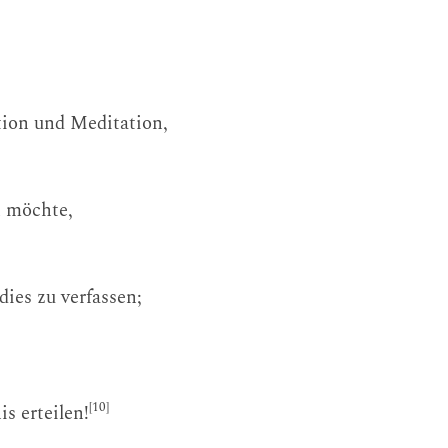
tion und Meditation,
n möchte,
dies zu verfassen;
[10]
s erteilen!