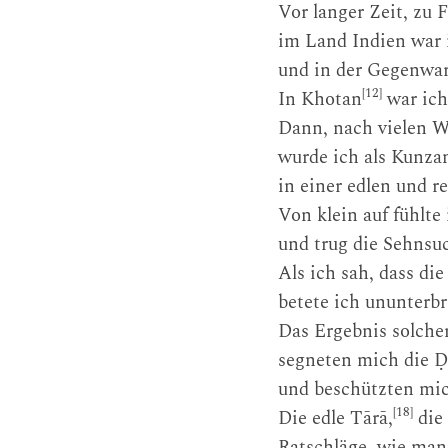
Vor langer Zeit, zu
im Land Indien war 
und in der Gegenwa
[12]
In Khotan
war ich
Dann, nach vielen W
wurde ich als Kunz
in einer edlen und 
Von klein auf fühlt
und trug die Sehnsu
Als ich sah, dass di
betete ich ununterb
Das Ergebnis solcher
segneten mich die Ḍ
und beschützten mich
[18]
Die edle Tārā,
die 
Ratschläge, wie man