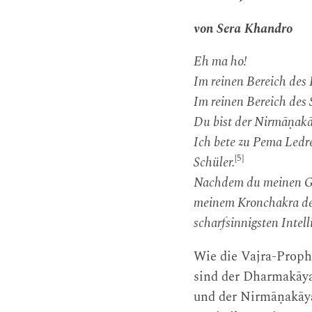
von Sera Khandro
Eh ma ho!
Im reinen Bereich des
Im reinen Bereich des
Du bist der Nirmāṇakā
Ich bete zu Pema Ledr
[5]
Schüler.
Nachdem du meinen Geis
meinem Kronchakra der
scharfsinnigsten Intell
Wie die Vajra-Prop
sind der Dharmakāya
und der Nirmāṇakāy