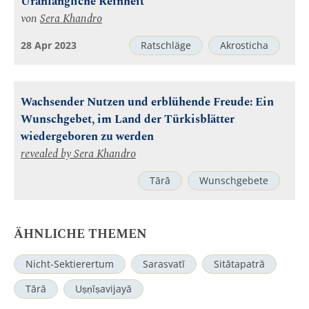
Uranfängliche Reinheit
von
Sera Khandro
28 Apr 2023
Ratschläge
Akrosticha
Wachsender Nutzen und erblühende Freude: Ein
Wunschgebet, im Land der Türkisblätter
wiedergeboren zu werden
revealed by
Sera Khandro
Tārā
Wunschgebete
ÄHNLICHE THEMEN
Nicht-Sektierertum
Sarasvatī
Sitātapatrā
Tārā
Uṣṇīṣavijayā