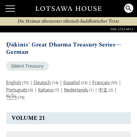
Die Heimat übersetzter tibetisch-buddhistischer Texte
ISSN 2753-4812
Ḍākinīs’ Great Dharma Treasury Series—
German
Ḍākinī Treasury
English
|
Deutsch
|
Español
|
Français
|
(75)
(14)
(23)
(55)
Português
|
Italiano
|
Nederlands
|
中文
|
(6)
(7)
(1)
(2)
བོད་ཡིག
(74)
VOLUME 21