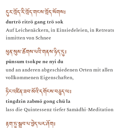
དུར་ཁྲོད་རི་ཁྲོད་གངས་ཁྲོད་སོགས༔
durtrö ritrö gang trö sok
Auf Leichenäckern, in Einsiedeleien, in Retreats
inmitten von Schnee
ཕུན་སུམ་ཚོགས་པའི་གནས་ཉིད་དུ༔
pünsum tsokpe ne nyi du
und an anderen abgeschiedenen Orten mit allen
vollkommenen Eigenschaften,
ཏིང་འཛིན་ཟབ་མོའི་དགོངས་བཅུད་ལ༔
tingdzin zabmö gong chü la
lass die Quintessenz tiefer Samādhi-Meditation
རྟག་ཏུ་སྒྲུབ་པ་བྱེད་པར་ཤོག༔