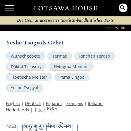
Die Heimat übersetzter tibetisch-buddhistischer Texte
ISSN 2753-4812
Yeshe Tsogyals Gebet
Wunschgebete
Termas
Rinchen Terdzö
Ḍākinī Treasury
Nyingma Mönlam
Tibetische Meister
Pema Lingpa
Yeshe Tsogyal
English
|
Deutsch
|
Español
|
Français
|
Italiano
|
བོད་ཡིག
Nederlands
|
中文
|
༄༅། །མ་ཧཱ་གུ་རུ་གསོལ་འདེབས། །