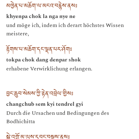
མཁྱེན་པ་མཆོག་ལ་མངའ་བརྙེས་ནས༔
khyenpa chok la nga nye ne
und möge ich, indem ich derart höchstes Wissen
meistere,
རྟོགས་པ་མཆོག་དང་ལྡན་པར་ཤོག༔
tokpa chok dang denpar shok
erhabene Verwirklichung erlangen.
བྱང་ཆུབ་སེམས་ཀྱི་རྟེན་འབྲེལ་གྱིས༔
changchub sem kyi tendrel gyi
Durch die Ursachen und Bedingungen des
Bodhichitta
སྐྱེ་འགྲོ་མ་ལུས་དབང་བསྡུས་ནས༔