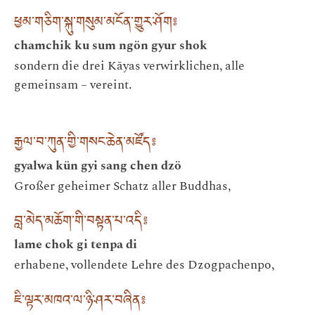
ཕྱམ་གཅིག་སྐུ་གསུམ་མངོན་གྱུར་ཤོག༔
chamchik ku sum ngön gyur shok
sondern die drei Kāyas verwirklichen, alle
gemeinsam – vereint.
རྒྱལ་བ་ཀུན་གྱི་གསང་ཆེན་མཛོད༔
gyalwa kün gyi sang chen dzö
Großer geheimer Schatz aller Buddhas,
བླ་མེད་མཆོག་གི་བསྟན་པ་འདི༔
lame chok gi tenpa di
erhabene, vollendete Lehre des Dzogpachenpo,
ཇི་ལྟར་མཁའ་ལ་ཉི་ཤར་བཞིན༔