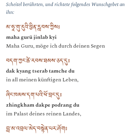
Scheitel berührten, und richtete folgendes Wunschgebet an
ihn:
མ་ཧཱ་གུ་རུའི་བྱིན་རླབས་ཀྱིས༔
maha gurü jinlab kyi
Maha Guru, möge ich durch deinen Segen
བདག་ཀྱང་ཚེ་རབས་ཐམས་ཅད་དུ༔
dak kyang tserab tamche du
in all meinen künftigen Leben,
ཞིང་ཁམས་དག་པའི་ཕོ་བྲང་དུ༔
zhingkham dakpe podrang du
im Palast deines reinen Landes,
བླ་མ་འབྲལ་མེད་བསྟེན་པར་ཤོག༔