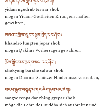
ཡི་དམ་དངོས་གྲུབ་སྟེར་བར་ཤོག༔
yidam ngödrub terwar shok
mögen Yidam-Gottheiten Errungenschaften
gewähren,
མཁའ་འགྲོས་ལུང་བསྟན་བྱེད་པར་ཤོག༔
khandrö lungten jepar shok
mögen Ḍākinīs Vorhersagen gewähren,
ཆོས་སྐྱོང་བར་ཆད་བསལ་བར་ཤོག༔
chökyong barche salwar shok
mögen Dharma-Schützer Hindernisse vertreiben,
སངས་རྒྱས་བསྟན་པ་དར་ཞིང་རྒྱས་པར་ཤོག༔
sangye tenpa dar zhing gyepar shok
möge die Lehre des Buddha sich ausbreiten und