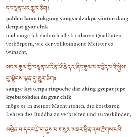
དང་ལྡན་པར་གྱུར་ཅིག༔
palden lame tukgong yongsu dzokpe yönten dang
denpar gyur chik
und möge ich dadurch alle kostbaren Qualitäten
verkörpern, wie der vollkommene Meister es
wünscht,
སངས་རྒྱས་ཀྱི་བསྟན་པ་རིན་པོ་ཆེ་དར་ཞིང་རྒྱས་པར་བྱེད་པའི་སྐྱེས་
བུ་སྟོབས་ལྡན་དུ་གྱུར་ཅིག༔
sangye kyi tenpa rinpoche dar zhing gyepar jepe
kyebu tobden du gyur chik
möge es in meiner Macht stehen, die kostbaren
Lehren des Buddha zu verbreiten und zu verkünden,
མཁྱེན་པ་དང་བརྩེ་བ་ནུས་པ་གསུམ་མཐར་ཕྱིན་ནས་རྫོགས་པའི་