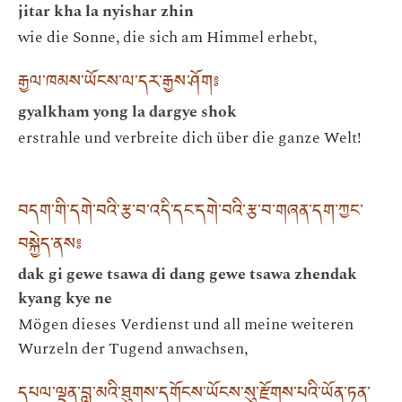
jitar kha la nyishar zhin
wie die Sonne, die sich am Himmel erhebt,
རྒྱལ་ཁམས་ཡོངས་ལ་དར་རྒྱས་ཤོག༔
gyalkham yong la dargye shok
erstrahle und verbreite dich über die ganze Welt!
བདག་གི་དགེ་བའི་རྩ་བ་འདི་དང་དགེ་བའི་རྩ་བ་གཞན་དག་ཀྱང་
བསྐྱེད་ནས༔
dak gi gewe tsawa di dang gewe tsawa zhendak
kyang kye ne
Mögen dieses Verdienst und all meine weiteren
Wurzeln der Tugend anwachsen,
དཔལ་ལྡན་བླ་མའི་ཐུགས་དགོངས་ཡོངས་སུ་རྫོགས་པའི་ཡོན་ཏན་