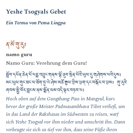
Yeshe Tsogyals Gebet
Ein Terma von Pema Lingpa
ན་མོ་གུ་རུ༔
namo guru
Namo Guru: Verehrung dem Guru!
སློབ་དཔོན་ཆེན་པོ་པདྨ་འབྱུང་གནས་ལྷོ་ནུབ་སྲིན་པོའི་ཡུལ་དུ་གཤེགས་པའི་དུས༔
མང་ཡུལ་གུང་ཐང་ལ་ཐོག་ཏུ་ཡེ་ཤེས་མཚོ་རྒྱལ་གྱིས་ཕྱག་དང་བསྐོར་བ་བྱས༔ གུ་རུའི་
ཞབས་སྤྱི་བོར་བླངས་ནས་སྨོན་ལམ་འདི་ལྟར་བཏབ་པ༔
Hoch oben auf dem Gungthang-Pass in Mangyul, kurz
bevor der große Meister Padmasambhava Tibet verließ, um
in das Land der Rakshasas im Südwesten zu reisen, warf
sich Yeshe Tsogyal vor ihm nieder und umschritt ihn. Dann
verbeugte sie sich so tief vor ihm, dass seine Füße ihren