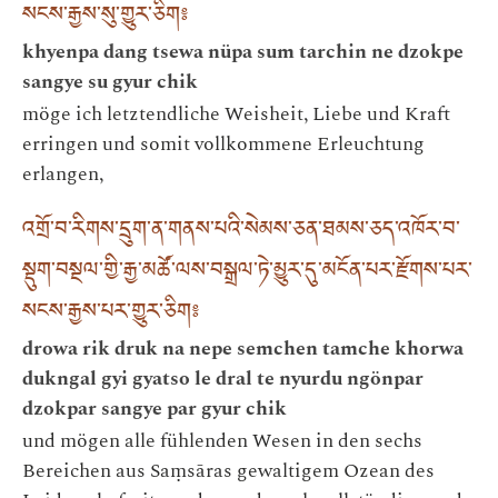
སངས་རྒྱས་སུ་གྱུར་ཅིག༔
khyenpa dang tsewa nüpa sum tarchin ne dzokpe
sangye su gyur chik
möge ich letztendliche Weisheit, Liebe und Kraft
erringen und somit vollkommene Erleuchtung
erlangen,
འགྲོ་བ་རིགས་དྲུག་ན་གནས་པའི་སེམས་ཅན་ཐམས་ཅད་འཁོར་བ་
སྡུག་བསྔལ་གྱི་རྒྱ་མཚོ་ལས་བསྒྲལ་ཏེ་མྱུར་དུ་མངོན་པར་རྫོགས་པར་
སངས་རྒྱས་པར་གྱུར་ཅིག༔
drowa rik druk na nepe semchen tamche khorwa
dukngal gyi gyatso le dral te nyurdu ngönpar
dzokpar sangye par gyur chik
und mögen alle fühlenden Wesen in den sechs
Bereichen aus Saṃsāras gewaltigem Ozean des