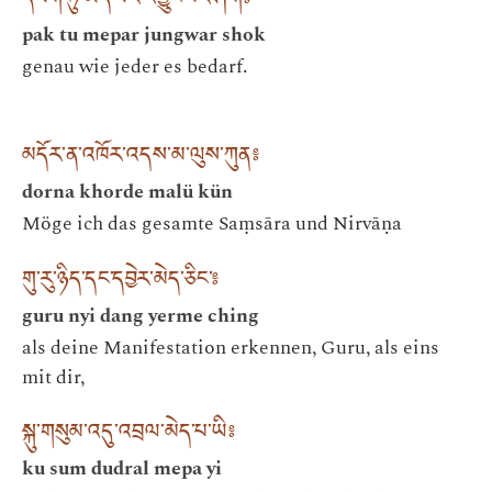
དཔག་ཏུ་མེད་པར་འབྱུང་བར་ཤོག༔
pak tu mepar jungwar shok
genau wie jeder es bedarf.
མདོར་ན་འཁོར་འདས་མ་ལུས་ཀུན༔
dorna khorde malü kün
Möge ich das gesamte Saṃsāra und Nirvāṇa
གུ་རུ་ཉིད་དང་དབྱེར་མེད་ཅིང་༔
guru nyi dang yerme ching
als deine Manifestation erkennen, Guru, als eins
mit dir,
སྐུ་གསུམ་འདུ་འབྲལ་མེད་པ་ཡི༔
ku sum dudral mepa yi