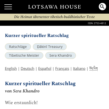
Die Heimat übersetzter tibetisch-buddhistischer Texte
ISSN 2753-4812
Kurzer spiritueller Ratschlag
Ratschläge
Ḍākinī Treasury
Tibetische Meister
Sera Khandro
བོད་ཡིག
English
|
Deutsch
|
Español
|
Français
|
Italiano
|
Kurzer spiritueller Ratschlag
von Sera Khandro
Wie erstaunlich!