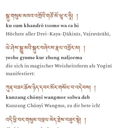
སྐུ་གསུམ་མཁའ་འགྲོའི་གཙོ་མོ་ཝཱ་ར་ཧཱི། །
ku sum khandrö tsomo wa ra hi
Höchste aller Drei–Kaya-Ḍākinīs, Vajravārāhī,
ཡེ་ཤེས་སྒྱུ་མའི་སྐུར་བཞེངས་རྣལ་འབྱོར་མ། །
yeshe gyume kur zheng naljorma
die sich in magischer Weisheitsform als Yoginī
manifestiert:
ཀུན་བཟང་ཆོས་ཉིད་དབང་མོར་གསོལ་བ་འདེབས། །
kunzang chönyi wangmor solwa deb
Kunzang Chönyi Wangmo, zu dir bete ich!
འདི་ཕྱི་བར་གསུམ་འབྲལ་མེད་རྗེས་བཟུང་སྟེ། །