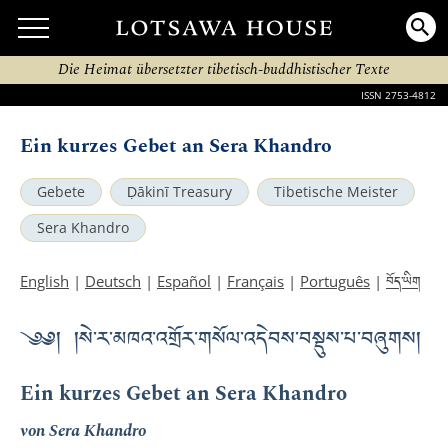
Die Heimat übersetzter tibetisch-buddhistischer Texte
ISSN 2753-4812
Ein kurzes Gebet an Sera Khandro
Gebete
Ḍākinī Treasury
Tibetische Meister
Sera Khandro
བོད་ཡིག
English
|
Deutsch
|
Español
|
Français
|
Português
|
༄༅། །སེ་ར་མཁའ་འགྲོར་གསོལ་འདེབས་བསྡུས་པ་བཞུགས།
Ein kurzes Gebet an Sera Khandro
von Sera Khandro