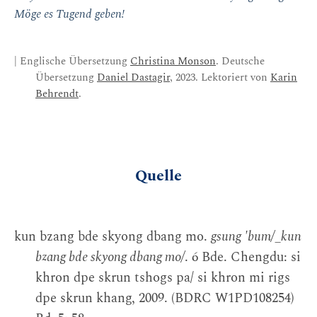
Möge es Tugend geben!
| Englische Übersetzung
Christina Monson
. Deutsche
Übersetzung
Daniel Dastagir
, 2023. Lektoriert von
Karin
Behrendt
.
Quelle
kun bzang bde skyong dbang mo.
gsung 'bum/_kun
bzang bde skyong dbang mo/
. 6 Bde. Chengdu: si
khron dpe skrun tshogs pa/ si khron mi rigs
dpe skrun khang, 2009. (BDRC W1PD108254)