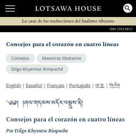
La casa de las traducciones del budismo tibetano
ISSN 2753-4812
Consejos para el corazón en cuatro líneas
Consejos
Maestros tibetanos
Dilgo Khyentse Rimpoché
བོད་ཡིག
English
|
Español
|
Français
|
Português
|
中文
|
༄༅། །ཞལ་གདམས་མདོར་བསྡུས་ནི།
Consejos para el corazón en cuatro líneas
Por Dilgo Khyentse Rinpoche