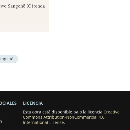
 Riwo Sangchö (Ofrenda
angchö
OCIALES
LICENCIA
Esta obra está disponible bajo la licencia
Creative
k
Commons Attribution-NonCommercial 4.0
m
International License
.