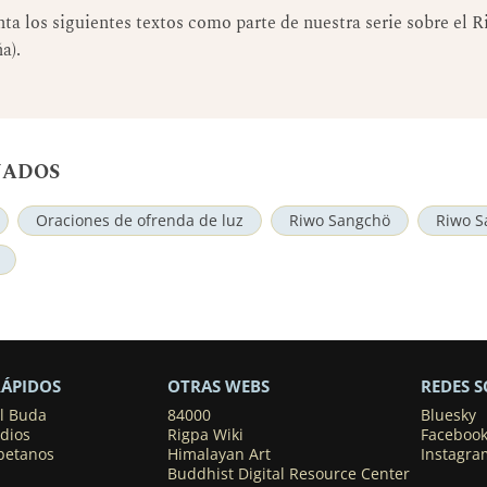
a los siguientes textos como parte de nuestra serie sobre el
a).
NADOS
Oraciones de ofrenda de luz
Riwo Sangchö
Riwo S
RÁPIDOS
OTRAS WEBS
REDES S
el Buda
84000
Bluesky
dios
Rigpa Wiki
Faceboo
ibetanos
Himalayan Art
Instagra
Buddhist Digital Resource Center