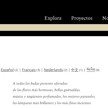
Explora
Proyectos
No
བོད་ཡིག
|
Español
|
Français
|
Nederlands
|
中文
|
(2)
(3)
(2)
(1)
(9)
A todos los budas presento ofrendas:
de las flores más hermosas, bellas guirnaldas,
música y ungüentos perfumados, los mejores parasoles,
las lámparas más brillantes y los más finos inciensos.