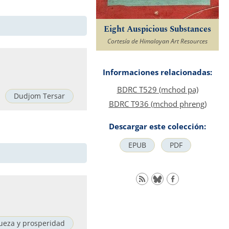
Eight Auspicious Substances
Cortesía de Himalayan Art Resources
Informaciones relacionadas:
BDRC T529 (mchod pa)
Dudjom Tersar
BDRC T936 (mchod phreng)
Descargar este colección:
EPUB
PDF
ueza y prosperidad