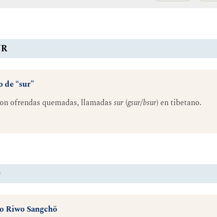
UR
 de “sur”
con ofrendas quemadas, llamadas
sur
(
gsur/bsur
) en tibetano.
Ö
 o Riwo Sangchö