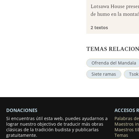
Lotsawa House present
de humo en la montañ
2 textos
TEMAS RELACIO
Ofrenda del Mandala
Siete ramas
Tsok
DONACIONES
ACCESOS 
Si encuentras útil esta web, puedes ayudarnos a
Palabras d
lograr nuestro objectivo de traducir más obras
Maestros in
clásicas de la tradición budista y publicarlas
Maestros t
gratuitamente.
Temas