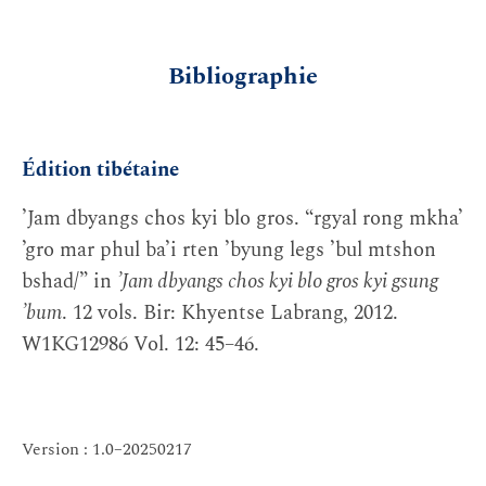
Bibliographie
Édition tibétaine
’Jam dbyangs chos kyi blo gros. “rgyal rong mkha’
’gro mar phul ba’i rten ’byung legs ’bul mtshon
bshad/” in
’Jam dbyangs chos kyi blo gros kyi gsung
’bum
. 12 vols. Bir: Khyentse Labrang, 2012.
W1KG12986 Vol. 12: 45–46.
Version : 1.0–20250217