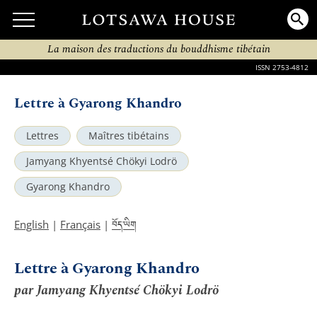
La maison des traductions du bouddhisme tibétain
ISSN 2753-4812
Lettre à Gyarong Khandro
Lettres
Maîtres tibétains
Jamyang Khyentsé Chökyi Lodrö
Gyarong Khandro
བོད་ཡིག
English
|
Français
|
Lettre à Gyarong Khandro
par Jamyang Khyentsé Chökyi Lodrö