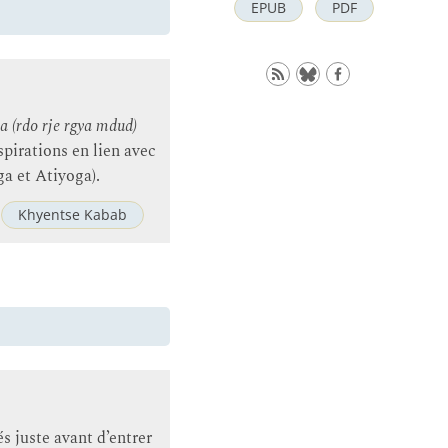
EPUB
PDF
a (rdo rje rgya mdud)
spirations en lien avec
ga et Atiyoga).
Khyentse Kabab
 juste avant d’entrer