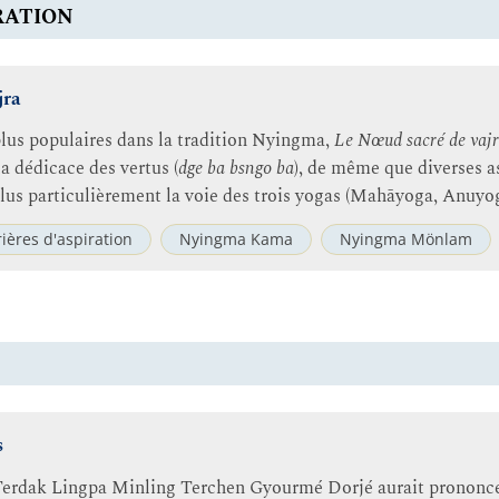
IRATION
jra
 plus populaires dans la tradition Nyingma,
Le Nœud sacré de vajr
la dédicace des vertus (
dge ba bsngo ba
), de même que diverses a
 plus particulièrement la voie des trois yogas (Mahāyoga, Anuyo
rières d'aspiration
Nyingma Kama
Nyingma Mönlam
s
Terdak Lingpa Minling Terchen Gyourmé Dorjé aurait prononcés