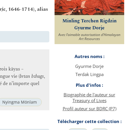
rje
, 1646-1714), alias
Minling Terchen Rigdzin
Gyurme Dorje
Avec l’aimable autorisation d’Himalayan
Art Resources
Autres noms :
Gyurme Dorje
rois kāyas –
Terdak Lingpa
ngue vie (
brtan bzhugs
,
té de n’importe quel
Plus d'infos :
Biographie de l'auteur sur
Treasury of Lives
Nyingma Mönlam
Profil auteur sur BDRC (P7)
Télécharger cette collection :