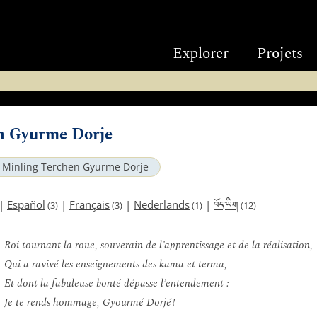
Explorer
Projets
n Gyurme Dorje
Minling Terchen Gyurme Dorje
བོད་ཡིག
|
Español
|
Français
|
Nederlands
|
(3)
(3)
(1)
(12)
Roi tournant la roue, souverain de l’apprentissage et de la réalisation,
Qui a ravivé les enseignements des kama et terma,
Et dont la fabuleuse bonté dépasse l’entendement :
Je te rends hommage, Gyourmé Dorjé !