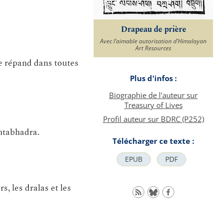
Drapeau de prière
Avec l’aimable autorisation d’Himalayan
Art Resources
e répand dans toutes
Plus d'infos :
Biographie de l'auteur sur
Treasury of Lives
Profil auteur sur BDRC (P252)
ntabhadra.
Télécharger ce texte :
EPUB
PDF
s, les dralas et les