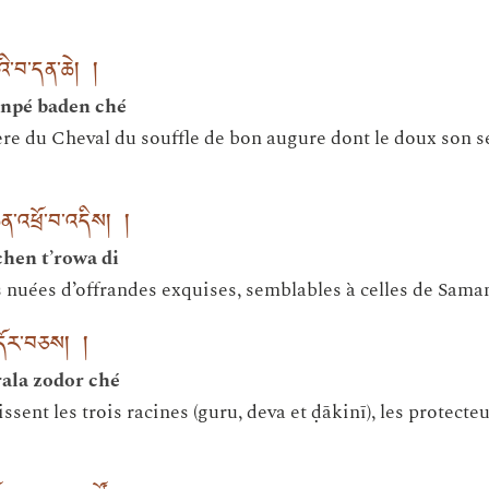
པའི་བ་དན་ཆེ། །
enpé baden ché
re du Cheval du souffle de bon augure dont le doux son s
ེན་འཕྲོ་བ་འདིས། །
hen t’rowa di
nuées d’offrandes exquises, semblables à celles de Sama
ོ་དོར་བཅས། །
ala zodor ché
ssent les trois racines (guru, deva et ḍākinī), les protecteur