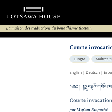
La maison des traductions du bouddhisme tibétain
Courte invocati
Lungta
Maîtres t
English
|
Deutsch
|
Espa
༄༅། །རླུང་རྟའི་གསོལ་
Courte invocation
par Mip’am Rinpoché