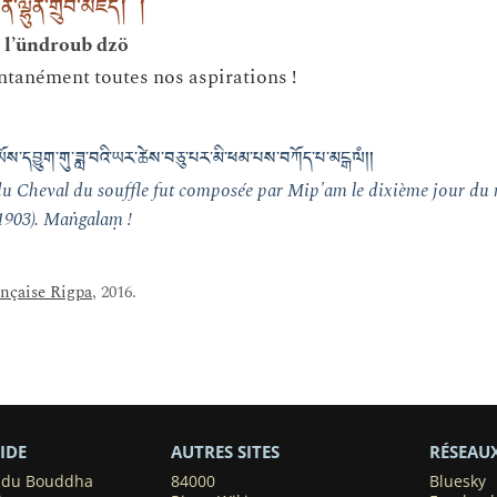
་ལྷུན་གྲུབ་མཛོད། །
 l’ündroub dzö
ntanément toutes nos aspirations !
་ཡོས་དབྱུག་གུ་ཟླ་བའི་ཡར་ཚེས་བཅུ་པར་མི་ཕམ་པས་བཀོད་པ་མངྒ་ལཾ། །
 du Cheval du souffle fut composée par Mip'am le dixième jour du
(1903). Maṅgalaṃ !
ançaise Rigpa
, 2016.
IDE
AUTRES SITES
RÉSEAU
s du Bouddha
84000
Bluesky