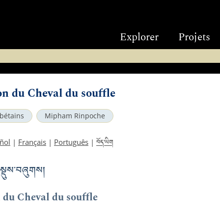
Explorer
Projets
on du Cheval du souffle
ibétains
Mipham Rinpoche
བོད་ཡིག
ñol
|
Français
|
Português
|
བསྡུས་བཞུགས།
 du Cheval du souffle