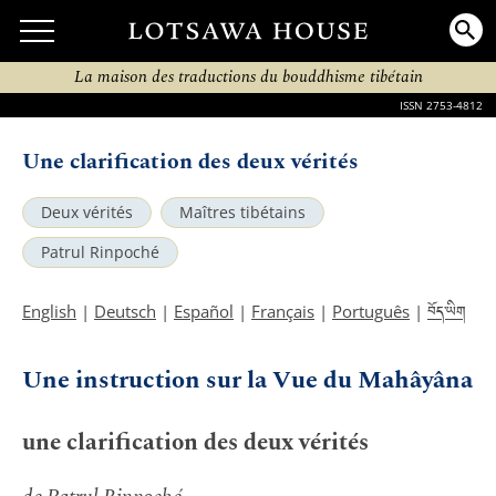
La maison des traductions du bouddhisme tibétain
ISSN 2753-4812
Une clarification des deux vérités
Deux vérités
Maîtres tibétains
Patrul Rinpoché
བོད་ཡིག
English
|
Deutsch
|
Español
|
Français
|
Português
|
Une instruction sur la Vue du Mahâyâna
une clarification des deux vérités