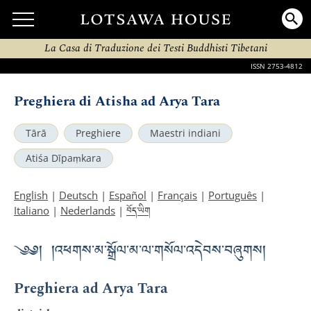
La Casa di Traduzione dei Testi Buddhisti Tibetani
ISSN 2753-4812
Preghiera di Atisha ad Arya Tara
Tārā
Preghiere
Maestri indiani
Atiśa Dīpaṃkara
English
|
Deutsch
|
Español
|
Français
|
Português
|
བོད་ཡིག
Italiano
|
Nederlands
|
༄༅། །འཕགས་མ་སྒྲོལ་མ་ལ་གསོལ་འདེབས་བཞུགས།
Preghiera ad Arya Tara