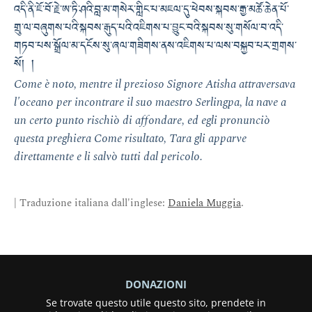
འདི་ནི་ཇོ་བོ་རྗེ་ཨ་ཏི་ཤའི་བླ་མ་གསེར་གླིང་པ་མཇལ་དུ་ཕེབས་སྐབས་རྒྱ་མཚོ་ཆེན་པོ་
གྲུ་ལ་བཞུགས་པའི་སྐབས་རྒུད་པའི་འཇིགས་པ་བྱུང་བའི་སྐབས་སུ་གསོལ་བ་འདི་
གཏབ་པས་སྒྲོལ་མ་དངོས་སུ་ཞལ་གཟིགས་ནས་འཇིགས་པ་ལས་བསྐྱབ་པར་གྲགས་
སོ། །
Come è noto, mentre il prezioso Signore Atisha attraversava
l'oceano per incontrare il suo maestro Serlingpa, la nave a
un certo punto rischiò di affondare, ed egli pronunciò
questa preghiera Come risultato, Tara gli apparve
direttamente e li salvò tutti dal pericolo.
| Traduzione italiana dall'inglese:
Daniela Muggia
.
DONAZIONI
Se trovate questo utile questo sito, prendete in