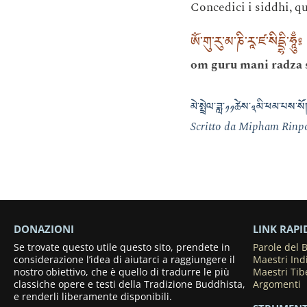
Concedici i siddhi, q
ཨོཾ་གུ་རུ་མ་ཎི་རཱ་ཛ་སིདྡྷི་ཧཱུྃ༔
om guru mani radza 
མེ་སྤྲེལ་ཟླ་༡༡ཚེས་༣མི་ཕམ་པས་སོ
Scritto da Mipham Rinpoc
DONAZIONI
LINK RAPI
Se trovate questo utile questo sito, prendete in
Parole del
considerazione l’idea di aiutarci a raggiungere il
Maestri Ind
nostro obiettivo, che è quello di tradurre le più
Maestri Tib
classiche opere e testi della Tradizione Buddhista,
Argomenti
e renderli liberamente disponibili.