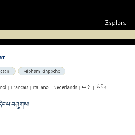
Esplora
ar
betani
Mipham Rinpoche
བོད་ཡིག
ñol
|
Français
|
Italiano
|
Nederlands
|
中文
|
དེབས་བཞུགས།