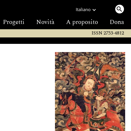
Italiano
Progetti
Novità
A proposito
Dona
ISSN 2753-4812