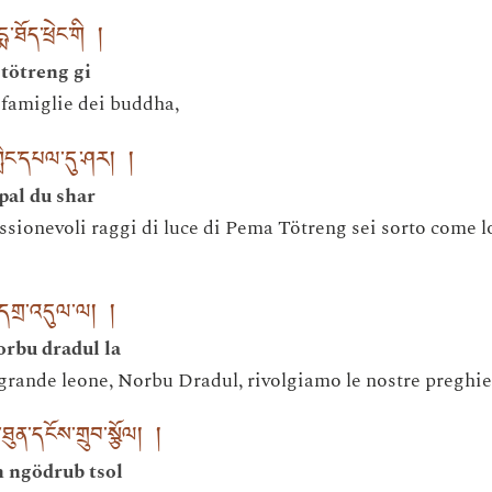
ཐོད་ཕྲེང་གི །
tötreng gi
e famiglie dei buddha,
གླིང་དཔལ་དུ་ཤར། །
pal du shar
ssionevoli raggi di luce di Pema Tötreng sei sorto come l
ུ་དགྲ་འདུལ་ལ། །
rbu dradul la
 grande leone, Norbu Dradul, rivolgiamo le nostre preghie
ུན་དངོས་གྲུབ་སྩོལ། །
n ngödrub tsol