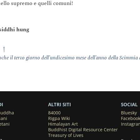
uello supremo e quelli comuni!
siddhi hung
། །
he il terzo giorno dell’undicesimo mese dell’anno della Scimmia 
DI
ALTRI SITI
SOCIAL
 Buddha
84000
Bluesky
iani
Rigpa Wiki
Faceboo
etani
Himalayan Art
Instagra
Buddhist Digital Resource Center
Treasury of Lives