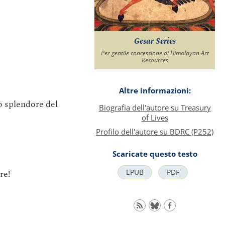
Gesar Series
Per gentile concessione di Himalayan Art
Resources
Altre informazioni:
o splendore del
Biografia dell'autore su Treasury
of Lives
Profilo dell'autore su BDRC (P252)
Scaricate questo testo
re!
EPUB
PDF