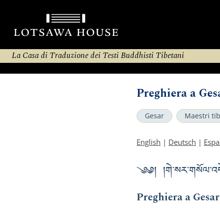
La Casa di Traduzione dei Testi Buddhisti Tibetani
Preghiera a Ges
Gesar
Maestri ti
English
|
Deutsch
|
Espa
༄༅། །གེ་སར་གསོལ་འ
Preghiera a Gesar