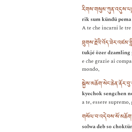
རིགས་གསུམ་ཀུན་འདུས་པདྨ་
rik sum kündü pema 
A te che incarni le tr
ཐུགས་རྗེའི་འོད་ཟེར་འཛམ་
tukjé özer dzamling 
e che grazie ai compa
mondo,
སྐྱེས་མཆོག་སེང་ཆེན་ནོར་བ
kyechok sengchen no
a te, essere supremo,
གསོལ་བ་འདེབས་སོ་མཆོག་ཐ
solwa deb so choktü