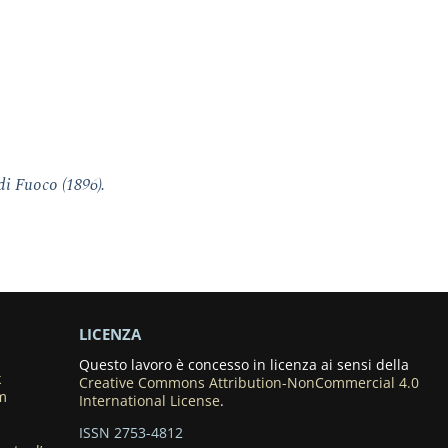
di Fuoco (1896).
LICENZA
Questo lavoro è concesso in licenza ai sensi della
k
Creative Commons Attribution-NonCommercial 4.0
m
International License
.
ISSN 2753-4812