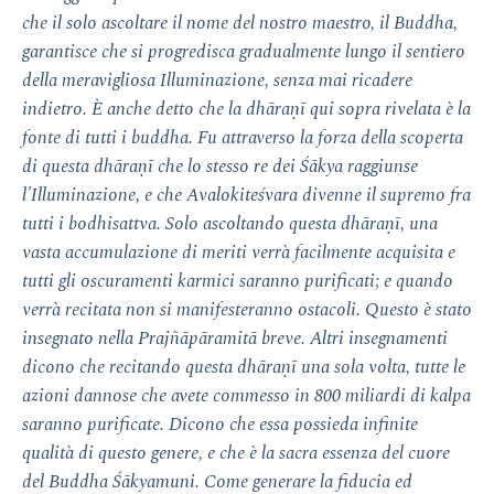
che il solo ascoltare il nome del nostro maestro, il Buddha,
garantisce che si progredisca gradualmente lungo il sentiero
della meravigliosa Illuminazione, senza mai ricadere
indietro. È anche detto che la dhāraṇī qui sopra rivelata è la
fonte di tutti i buddha. Fu attraverso la forza della scoperta
di questa dhāraṇī che lo stesso re dei Śākya raggiunse
l'Illuminazione, e che Avalokiteśvara divenne il supremo fra
tutti i bodhisattva. Solo ascoltando questa dhāraṇī, una
vasta accumulazione di meriti verrà facilmente acquisita e
tutti gli oscuramenti karmici saranno purificati; e quando
verrà recitata non si manifesteranno ostacoli. Questo è stato
insegnato nella Prajñāpāramitā breve. Altri insegnamenti
dicono che recitando questa dhāraṇī una sola volta, tutte le
azioni dannose che avete commesso in 800 miliardi di kalpa
saranno purificate. Dicono che essa possieda infinite
qualità di questo genere, e che è la sacra essenza del cuore
del Buddha Śākyamuni. Come generare la fiducia ed