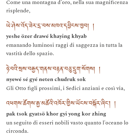
Come una montagna d'oro, nella sua magnificenza
risplende,
ཡེ་ཤེས་འོད་ཟེར་དྲ་བས་མཁའ་དབྱིངས་ཁྱབ། །
yeshe özer drawé khaying khyab
emanando luminosi raggi di saggezza in tutta la
vastità dello spazio.
ཉེ་བའི་སྲས་བརྒྱད་གནས་བརྟན་བཅུ་དྲུག་སོགས། །
nyewé sé gyé neten chudruk sok
Gli Otto figli prossimi, i Sedici anziani e così via,
འཕགས་ཚོགས་རྒྱ་མཚོའི་འཁོར་གྱིས་ཡོངས་བསྐོར་ཞིང་། །
pak tsok gyatsö khor gyi yong kor zhing
un seguito di esseri nobili vasto quanto l'oceano lo
circonda.