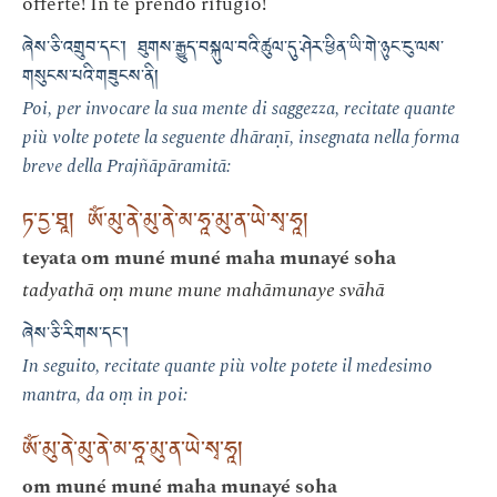
offerte! In te prendo rifugio!
ཞེས་ཅི་འགྲུབ་དང་། ཐུགས་རྒྱུད་བསྐུལ་བའི་ཚུལ་དུ་ཤེར་ཕྱིན་ཡི་གེ་ཉུང་ངུ་ལས་
གསུངས་པའི་གཟུངས་ནི།
Poi, per invocare la sua mente di saggezza, recitate quante
più volte potete la seguente dhāraṇī, insegnata nella forma
breve della Prajñāpāramitā:
ཏ་དྱ་ཐཱ། ཨོཾ་མུ་ནེ་མུ་ནེ་མ་ཧཱ་མུ་ན་ཡེ་སྭ་ཧཱ།
teyata om muné muné maha munayé soha
tadyathā oṃ mune mune mahāmunaye svāhā
ཞེས་ཅི་རིགས་དང་།
In seguito, recitate quante più volte potete il medesimo
mantra, da oṃ in poi:
ཨོཾ་མུ་ནེ་མུ་ནེ་མ་ཧཱ་མུ་ན་ཡེ་སྭ་ཧཱ།
om muné muné maha munayé soha