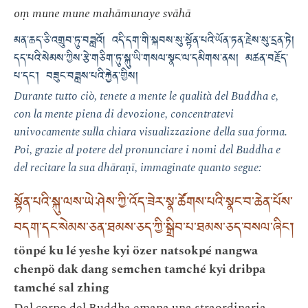
oṃ mune mune mahāmunaye svāhā
མན་ཆད་ཅི་འགྲུབ་ཏུ་བཟླའོ། འདི་དག་གི་སྐབས་སུ་སྟོན་པའི་ཡོན་ཏན་རྗེས་སུ་དྲན་ཏེ།
དད་པའི་སེམས་ཀྱིས་རྩེ་གཅིག་ཏུ་སྐུ་ཡི་གསལ་སྣང་ལ་དམིགས་ནས། མཚན་བརྗོད་
པ་དང་། བཟུང་བཟླས་པའི་རྐྱེན་གྱིས།
Durante tutto ciò, tenete a mente le qualità del Buddha e,
con la mente piena di devozione, concentratevi
univocamente sulla chiara visualizzazione della sua forma.
Poi, grazie al potere del pronunciare i nomi del Buddha e
del recitare la sua dhāraṇī, immaginate quanto segue:
སྟོན་པའི་སྐུ་ལས་ཡེ་ཤེས་ཀྱི་འོད་ཟེར་སྣ་ཚོགས་པའི་སྣང་བ་ཆེན་པོས་
བདག་དང་སེམས་ཅན་ཐམས་ཅད་ཀྱི་སྒྲིབ་པ་ཐམས་ཅད་བསལ་ཞིང་།
tönpé ku lé yeshe kyi özer natsokpé nangwa
chenpö dak dang semchen tamché kyi dribpa
tamché sal zhing
Dal corpo del Buddha emana una straordinaria