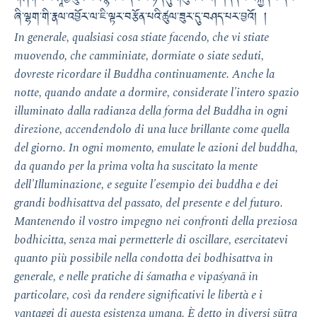
གཤེགས་པ་ཤཱཀྱ་ཐུབ་པའི་སྙིང་པོ་དམ་པ་ཉིད་དུ་གསུངས་སོ། །དད་པ་བསྐྱེད་པ་དང་
ཞི་ལྷག་གི་རྣལ་འབྱོར་ལ་ཇི་ལྟར་བརྩོན་པའི་ཚུལ་ཟུར་དུ་བཤད་པར་བྱའོ། །
In generale, qualsiasi cosa stiate facendo, che vi stiate
muovendo, che camminiate, dormiate o siate seduti,
dovreste ricordare il Buddha continuamente. Anche la
notte, quando andate a dormire, considerate l'intero spazio
illuminato dalla radianza della forma del Buddha in ogni
direzione, accendendolo di una luce brillante come quella
del giorno. In ogni momento, emulate le azioni del buddha,
da quando per la prima volta ha suscitato la mente
dell'Illuminazione, e seguite l'esempio dei buddha e dei
grandi bodhisattva del passato, del presente e del futuro.
Mantenendo il vostro impegno nei confronti della preziosa
bodhicitta, senza mai permetterle di oscillare, esercitatevi
quanto più possibile nella condotta dei bodhisattva in
generale, e nelle pratiche di śamatha e vipaśyanā in
particolare, così da rendere significativi le libertà e i
vantaggi di questa esistenza umana. È detto in diversi sūtra