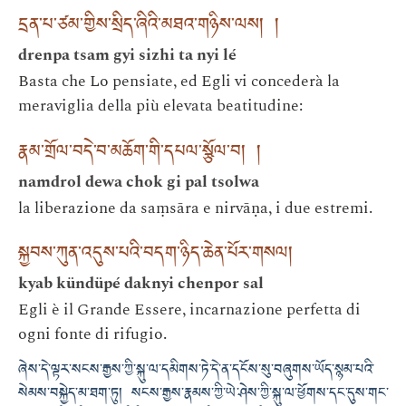
དྲན་པ་ཙམ་གྱིས་སྲིད་ཞིའི་མཐའ་གཉིས་ལས། །
drenpa tsam gyi sizhi ta nyi lé
Basta che Lo pensiate, ed Egli vi concederà la
meraviglia della più elevata beatitudine:
རྣམ་གྲོལ་བདེ་བ་མཆོག་གི་དཔལ་སྩོལ་བ། །
namdrol dewa chok gi pal tsolwa
la liberazione da saṃsāra e nirvāṇa, i due estremi.
སྐྱབས་ཀུན་འདུས་པའི་བདག་ཉིད་ཆེན་པོར་གསལ།
kyab kündüpé daknyi chenpor sal
Egli è il Grande Essere, incarnazione perfetta di
ogni fonte di rifugio.
ཞེས་དེ་ལྟར་སངས་རྒྱས་ཀྱི་སྐུ་ལ་དམིགས་ཏེ་དེ་ན་དངོས་སུ་བཞུགས་ཡོད་སྙམ་པའི་
སེམས་བསྐྱེད་མ་ཐག་ཏུ། སངས་རྒྱས་རྣམས་ཀྱི་ཡེ་ཤེས་ཀྱི་སྐུ་ལ་ཕྱོགས་དང་དུས་གང་