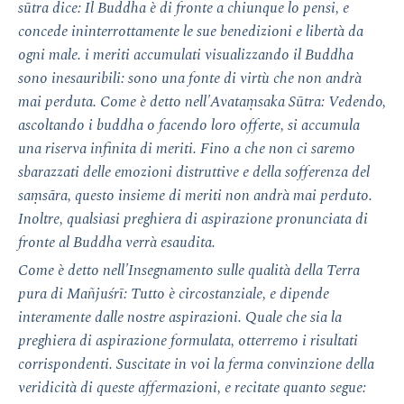
sūtra dice: Il Buddha è di fronte a chiunque lo pensi, e
concede ininterrottamente le sue benedizioni e libertà da
ogni male. i meriti accumulati visualizzando il Buddha
sono inesauribili: sono una fonte di virtù che non andrà
mai perduta. Come è detto nell'Avataṃsaka Sūtra: Vedendo,
ascoltando i buddha o facendo loro offerte, si accumula
una riserva infinita di meriti. Fino a che non ci saremo
sbarazzati delle emozioni distruttive e della sofferenza del
saṃsāra, questo insieme di meriti non andrà mai perduto.
Inoltre, qualsiasi preghiera di aspirazione pronunciata di
fronte al Buddha verrà esaudita.
Come è detto nell'Insegnamento sulle qualità della Terra
pura di Mañjuśrī: Tutto è circostanziale, e dipende
interamente dalle nostre aspirazioni. Quale che sia la
preghiera di aspirazione formulata, otterremo i risultati
corrispondenti. Suscitate in voi la ferma convinzione della
veridicità di queste affermazioni, e recitate quanto segue: