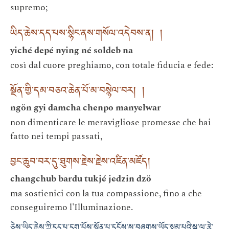
supremo;
ཡིད་ཆེས་དད་པས་སྙིང་ནས་གསོལ་འདེབས་ན། །
yiché depé nying né soldeb na
così dal cuore preghiamo, con totale fiducia e fede:
སྔོན་གྱི་དམ་བཅའ་ཆེན་པོ་མ་བསྙེལ་བར། །
ngön gyi damcha chenpo manyelwar
non dimenticare le meravigliose promesse che hai
fatto nei tempi passati,
བྱང་ཆུབ་བར་དུ་ཐུགས་རྗེས་རྗེས་འཛིན་མཛོད།
changchub bardu tukjé jedzin dzö
ma sostienici con la tua compassione, fino a che
conseguiremo l'Illuminazione.