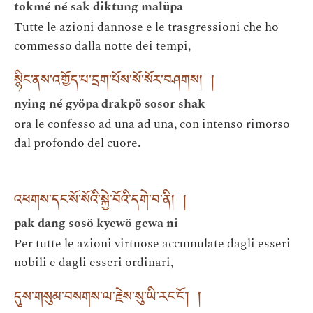
tokmé né sak diktung malüpa
Tutte le azioni dannose e le trasgressioni che ho
commesso dalla notte dei tempi,
སྙིང་ནས་འགྱོད་པ་དྲག་པོས་སོ་སོར་བཤགས། །
nying né gyöpa drakpö sosor shak
ora le confesso ad una ad una, con intenso rimorso
dal profondo del cuore.
འཕགས་དང་སོ་སོའི་སྐྱེ་བོའི་དགེ་བ་ནི། །
pak dang sosö kyewö gewa ni
Per tutte le azioni virtuose accumulate dagli esseri
nobili e dagli esseri ordinari,
དུས་གསུམ་བསགས་ལ་རྗེས་སུ་ཡི་རང་ངོ་། །