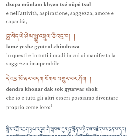
dzepa mönlam khyen tsé nüpé tsul
e nell'attività, aspirazione, saggezza, amore e
capacità,
བླ་མེད་ཡེ་ཤེས་སྒྱུ་འཕྲུལ་ཅི་འདྲ་བ། །
lamé yeshe gyutrul chindrawa
in questi e in tutti i modi in cui si manifesta la
saggezza insuperabile—
དེ་འདྲ་ཁོ་ནར་བདག་སོགས་འགྱུར་བར་ཤོག །
dendra khonar dak sok gyurwar shok
che io e tutti gli altri esseri possiamo diventare
1
proprio come loro!
སྤྱིར་འགྲོ་འཆག་ཉལ་འདུག་གི་སྐབས་ཀུན་ཏུ་སྟོན་པ་ཉིད་མ་བརྗེད་པར་དྲན་པ་དང་།