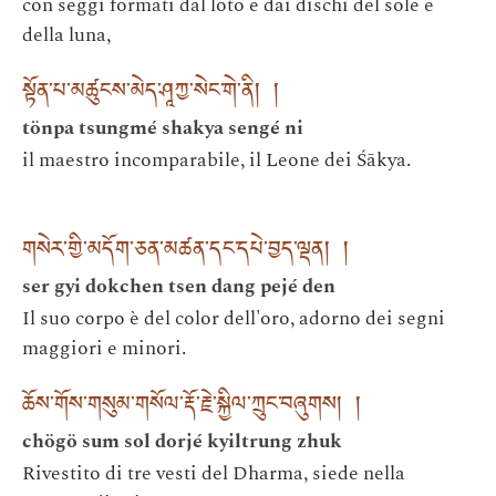
con seggi formati dal loto e dai dischi del sole e
della luna,
སྟོན་པ་མཚུངས་མེད་ཤཱཀྱ་སེང་གེ་ནི། །
tönpa tsungmé shakya sengé ni
il maestro incomparabile, il Leone dei Śākya.
གསེར་གྱི་མདོག་ཅན་མཚན་དང་དཔེ་བྱད་ལྡན། །
ser gyi dokchen tsen dang pejé den
Il suo corpo è del color dell'oro, adorno dei segni
maggiori e minori.
ཆོས་གོས་གསུམ་གསོལ་རྡོ་རྗེ་སྐྱིལ་ཀྲུང་བཞུགས། །
chögö sum sol dorjé kyiltrung zhuk
Rivestito di tre vesti del Dharma, siede nella