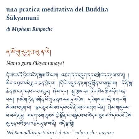
una pratica meditativa del Buddha
Śākyamuni
di Mipham Rinpoche
ན་མོ་གུ་རུ་ཤཱཀྱ་མུ་ན་ཡེ།
Namo guru śākyamunaye!
དེ་ཡང་མདོ་ཏིང་འཛིན་རྒྱལ་པོ་ལས། འཆག་དང་འདུག་དང་འགྲེང་དང་ཉལ་བ་ན། །
མི་གང་ཐུབ་པའི་ཟླ་བ་དྲན་བྱེད་པ། །དེ་ཡི་མདུན་ན་རྟག་ཏུ་སྟོན་པ་བཞུགས། །དེ་ནི་རྒྱ་
ཆེན་མྱ་ངན་འདའ་བར་འགྱུར། ཞེས་དང་། སྐུ་ལུས་དག་ནི་གསེར་གྱི་མདོག་འདྲ་
བས། །འཇིག་རྟེན་མགོན་པོ་ཀུན་ནས་རབ་ཏུ་མཛེས། དམིགས་པ་འདི་ལ་གང་གི་
སེམས་འཇུག་པ། །བྱང་ཆུབ་སེམས་དཔའ་དེ་ནི་མཉམ་བཞག་ཡིན། ཞེས་གསུངས་
པ་བཞིན་དུ། བདག་ཅག་རྣམས་ཀྱི་སྟོན་པ་མཚུངས་པ་མེད་པ་ཐུབ་པའི་དབང་པོ་རྗེས་
སུ་དྲན་པའི་རྣལ་འབྱོར་དུ་བྱ་བ་ནི། འདི་ལྟ་སྟེ།
Nel Samādhirāja Sūtra è detto: "coloro che, mentre