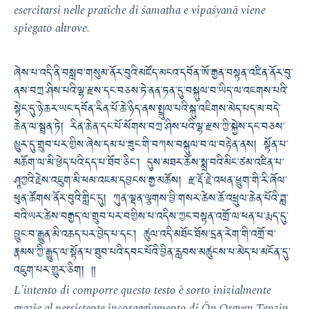
esercitarsi nelle pratiche di śamatha e vipaśyanā viene
spiegato altrove.
ཞེས་པ་འདི་ནི་བསླབ་གསུམ་ནོར་བུའི་མཛོད་མངའ་དབོན་ཨོ་རྒྱན་བསྟན་འཛིན་ནོར་བུ་
ནས་བཀྲ་ཤིས་པའི་ལྷ་རྫས་དང་བཅས་ཏེ་ནན་ཏན་དུ་བསྐུལ་བ་ཡིད་ལ་འཇགས་པའི་
སྟེང་དུ་ཉེ་ཆར་ཡང་དབོན་རིན་པོ་ཆེ་ཉིད་ནས་སྤྲུལ་པའི་སྐུ་འཇིགས་མེད་པད་མ་བདེ་
ཆེན་ལ་སྦྲན་ཏེ། རིན་ཆེན་དང་པོ་སོགས་བཀྲ་ཤིས་པའི་ལྷ་རྫས་ཀྱི་སྐྱེས་དང་བཅས་
མྱུར་དུ་གྲུབ་པར་གྱིས་ཞེས་དམ་པ་ཟུང་གི་བཀས་བསྐུལ་བ་ལ་བརྟེན་ནས། སྟོན་པ་
མཆོག་ལ་མི་ཕྱེད་པའི་དད་པ་ཐོབ་ཅིང་། དུས་མཐར་ཆོས་སྨྲ་བའི་མིང་ཙམ་འཛིན་པ་
ཤཱཀྱའི་རྗེས་འཇུག་མི་ཕམ་འཇམ་དབྱངས་རྒྱ་མཚོས། རྫ་རྡོ་རྗེ་འཕན་ཕྱུག་གི་རི་ཞོལ་
ཕུན་ཚོགས་ནོར་བུའི་གླིང་དུ། ཀུན་ལྡན་ལྕགས་བྱི་གསར་ཚེས་ཆོ་འཕྲུལ་ཆེན་པོའི་ཟླ་
བའི་ཡར་ཚེས་བརྒྱད་ལ་གྲུབ་པར་བགྱིས་པ་འདིས་ཀྱང་བསྟན་འགྲོ་ལ་ཕན་པ་རྨད་དུ་
བྱུང་བ་རྒྱུན་མི་འཆད་པར་བྱེད་པ་དང་། ཚུལ་འདི་མཐོང་ཐོས་དྲན་རེག་གི་འགྲོ་བ་
རྣམས་ཀྱི་རྒྱུད་ལ་སྟོན་པ་ཐུབ་པའི་དབང་པོའི་བྱིན་རླབས་མཚུངས་པ་མེད་པ་མངོན་དུ་
འཇུག་པར་གྱུར་ཅིག། ༎
L'intento di comporre questo testo è sorto inizialmente
grazie al persistente incoraggiamento di Ön Orgyen Tenzin