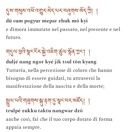
དུས་གསུམ་འཕོ་འགྱུར་མེད་པར་བཞུགས་མོད་ཀྱི། །
dü sum pogyur mepar zhuk mö kyi
e dimora immutato nel passato, nel presente e nel
futuro.
གདུལ་བྱའི་སྣང་ངོར་སྐྱེ་འཇིག་ཚུལ་སྟོན་ཀྱང་། །
duljé nang ngor kyé jik tsul tön kyang
Tuttavia, nella percezione di coloro che hanno
bisogno di essere guidati, tu attraversi la
manifestazione della nascita e della morte;
སྤྲུལ་པའི་གཟུགས་སྐུ་རྟག་ཏུ་སྣང་བར་མཛོད། །
trulpé zukku taktu nangwar dzö
anche così, fai che il tuo corpo dotato di forma
appaia sempre.