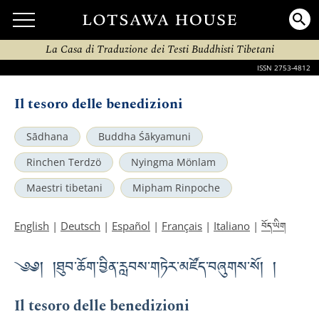
La Casa di Traduzione dei Testi Buddhisti Tibetani
ISSN 2753-4812
Il tesoro delle benedizioni
Sādhana
Buddha Śākyamuni
Rinchen Terdzö
Nyingma Mönlam
Maestri tibetani
Mipham Rinpoche
བོད་ཡིག
English
|
Deutsch
|
Español
|
Français
|
Italiano
|
༄༅། །ཐུབ་ཆོག་བྱིན་རླབས་གཏེར་མཛོད་བཞུགས་སོ། །
Il tesoro delle benedizioni