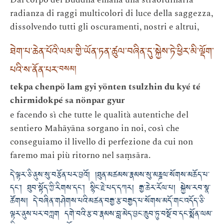
radianza di raggi multicolori di luce della saggezza,
dissolvendo tutti gli oscuramenti, nostri e altrui,
ཐེག་པ་ཆེན་པོའི་ལམ་གྱི་ཡོན་ཏན་ཚུལ་བཞིན་དུ་སྐྱེས་ཏེ་ཕྱིར་མི་ལྡོག་
པའི་ས་ནོན་པར་
བསམ།
tekpa chenpö lam gyi yönten tsulzhin du kyé té
chirmidokpé sa nönpar gyur
e facendo sì che tutte le qualità autentiche del
sentiero Mahāyāna sorgano in noi, così che
conseguiamo il livello di perfezione da cui non
faremo mai più ritorno nel saṃsāra.
དེ་ལྟར་ཅི་ནུས་སུ་བརྩོན་པར་བྱའོ། །ཐུན་མཚམས་རྣམས་སུ་མཎྜལ་སོགས་མཆོད་པ་
དང་། ཐུབ་སྟོད་ཀྱི་རིགས་དང་། སྙིང་རྗེ་པད་དཀར། རྒྱ་ཆེར་རོལ་པ། སྐྱེས་རབ་སྣ་
ཚོགས། དེ་བཞིན་གཤེགས་པའི་མཚན་བརྒྱ་རྩ་བརྒྱད་པ་སོགས་མདོ་གང་འདོད་ཅི་
ལྟར་ནུས་པར་བཀླག དགེ་བའི་རྩ་བ་རྣམས་བླ་མེད་བྱང་ཆུབ་ཏུ་བསྔོ་བ་དང་སྨོན་ལམ་