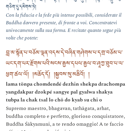
ཅེས་ཡིད་ཆེས་ཀྱི་དད་པ་དྲག་པོས་སྟོན་པ་དངོས་སུ་བཞུགས་ཡོད་སྙམ་པའི་སྐུ་ལ་རྩེ་
གཅིག་དུ་དམིགས་ཏེ།
Con la fiducia e la fede più intense possibili, considerate il
Buddha davvero presente, di fronte a voi. Concentratevi
univocamente sulla sua forma. E recitate quanto segue più
volte che potete:
བླ་མ་སྟོན་པ་བཅོམ་ལྡན་འདས་དེ་བཞིན་གཤེགས་པ་དགྲ་བཅོམ་པ་
ཡང་དག་པར་རྫོགས་པའི་སངས་རྒྱས་དཔལ་རྒྱལ་བ་ཤཱཀྱ་ཐུབ་པ་ལ་
ཕྱག་ཚལ་ལོ། །མཆོད་དོ། །སྐྱབས་སུ་མཆིའོ། །
lama tönpa chomdendé dezhin shekpa drachompa
yangdakpar dzokpé sangye pal gyalwa shakya
tubpa la chak tsal lo chö do kyab su chi o
Supremo maestro, bhagavan, tathāgata, arhat,
buddha completo e perfetto, glorioso conquistatore,
Buddha Śākyamuni, a te rendo omaggio! A te faccio