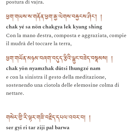
postura di vajra.
ཕྱག་གཡས་ས་གནོན་ཕྱག་རྒྱ་ལེགས་བརྐྱངས་ཤིང་། །
chak yé sa nön chakgya lek kyang shing
Con la mano destra, composta e aggraziata, compie
il mudrā del toccare la terra,
ཕྱག་གཡོན་མཉམ་བཞག་བདུད་རྩིའི་ལྷུང་བཟེད་བསྣམས། །
chak yön nyamzhak dütsi lhungzé nam
e con la sinistra il gesto della meditazione,
sostenendo una ciotola delle elemosine colma di
nettare.
གསེར་གྱི་རི་ལྟར་གཟི་བརྗིད་དཔལ་འབར་བ། །
ser gyi ri tar ziji pal barwa