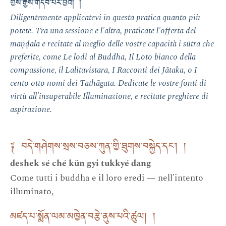
གྱིས་རྒྱས་གདབ་པར་བྱའོ། །
Diligentemente applicatevi in questa pratica quanto più
potete. Tra una sessione e l'altra, praticate l'offerta del
maṇḍala e recitate al meglio delle vostre capacità i sūtra che
preferite, come Le lodi al Buddha, Il Loto bianco della
compassione, il Lalitavistara, I Racconti dei Jātaka, o I
cento otto nomi dei Tathāgata. Dedicate le vostre fonti di
virtù all'insuperabile Illuminazione, e recitate preghiere di
aspirazione.
༈ བདེ་གཤེགས་སྲས་བཅས་ཀུན་གྱི་ཐུགས་བསྐྱེད་དང་། །
deshek sé ché kün gyi tukkyé dang
Come tutti i buddha e il loro eredi — nell'intento
illuminato,
མཛད་པ་སྨོན་ལམ་མཁྱེན་བརྩེ་ནུས་པའི་ཚུལ། །