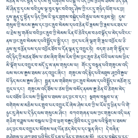
མཚན་མོ་ཡང་སྟོན་པ་དངོས་སུ་བཞུགས་པའི་སྐུ་ཡི་འོད་ཀྱིས་ཕྱོགས་ཐམས་ཅད་ཉིན་
མོ་ཤིན་ཏུ་དྭངས་བའི་དུས་ལྟ་བུར་སྣང་བའི་འདུ་ཤེས་ཀྱི་ངང་དུ་གཉིད་ལོག་པར་བྱ།
དུས་རྒྱུན་དུ་སྟོན་པ་ཉིད་ཀྱིས་ཇི་ལྟར་ཐུགས་བསྐྱེད་པའི་ཚུལ་ལས་བརྩམ་སྟེ། དུས་
གསུམ་གྱི་སངས་རྒྱས་དང་བྱང་ཆུབ་སེམས་དཔའ་ཆེན་པོ་རྣམས་ཀྱི་རྣམ་པར་ཐར་པ་
ལ་རྗེས་སུ་གཞོལ་བའི་བྱང་ཆུབ་ཀྱི་སེམས་རིན་པོ་ཆེའི་དམ་བཅའ་ལྷོད་པ་མེད་པའི་ངང་
ནས་བྱང་ཆུབ་སེམས་དཔའི་སྤྱོད་པ་སྤྱི་དང་། ཁྱད་པར་ཞི་ལྷག་གི་རྣལ་འབྱོར་ལ་ཅི་
ནུས་སུ་བརྩོན་པས་དལ་འབྱོར་ཐོབ་པ་དོན་ལྡན་དུ་འགྱུར་ཏེ། བདག་ཅག་གི་སྟོན་པ་
འདི་ཉིད་ཀྱི་མཚན་ཐོས་པ་ཙམ་ཞིག་གིས་རིམ་གྱིས་བྱང་ཆུབ་ཆེན་པོའི་ལམ་ལས་ཕྱིར་
མི་ལྡོག་པར་འགྱུར་བ་མདོ་དུ་མ་ནས་གསུངས་ལ། གོང་དུ་བསྟན་པའི་གཟུངས་འདི་
ལས་སངས་རྒྱས་ཐམས་ཅད་འབྱུང་ཞིང་། གཟུངས་འདི་རྙེད་པའི་མཐུས་ཤཱཀྱའི་རྒྱལ་
པོ་ཉིད་སངས་རྒྱས་ཤིང་། སྤྱན་རས་གཟིགས་བྱང་ཆུབ་སེམས་དཔའི་སྤྱོད་པ་མཆོག་རུ་
གྱུར་པ་དང་། གཟུངས་འདི་ཐོས་པ་ཙམ་གྱིས་བསོད་ནམས་རྒྱ་ཆེན་པོ་ཚེགས་མེད་
པར་འཐོབ་ཅིང་ལས་ཀྱི་སྒྲིབ་པ་ཐམས་ཅད་བྱང་བ་དང་། སྔགས་བསྒྲུབ་པ་ན་
བགེགས་མ་མཆིས་པར་གྲུབ་པར་འགྱུར་རོ་ཞེས་ཤེས་རབ་ཀྱི་ཕ་རོལ་ཏུ་ཕྱིན་པ་ཡི་གེ་
ཉུང་ངུ་ཞེས་པ་དེ་ཉིད་ལས་གསུངས་ཤིང་། བཀའ་གཞན་ལས་ཀྱང་གཟུངས་འདི་ལན་
གཅིག་བཟླས་པས་བསྐལ་པ་བྱེ་བ་ཕྲག་བརྒྱད་ཁྲིའི་བར་དུ་བྱས་པའི་སྡིག་པ་ཐམས་
ཅད་བྱང་བར་འགྱུར་པ་སོགས་ཕན་ཡོན་ཚད་མེད་པ་དང་ལྡན་ཞིང་། དེ་བཞིན་