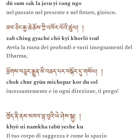
dü sum sak la jesu yi rang ngo
nel passato nel presente e nel futuro, gioisco.
ཟབ་ཅིང་རྒྱ་ཆེ་ཆོས་ཀྱི་འཁོར་ལོའི་ཚུལ། །
zab ching gyaché chö kyi khorlö tsul
Avvia la ruota dei profondi e vasti insegnamenti del
Dharma,
ཕྱོགས་བཅུར་རྒྱུན་མི་འཆད་པར་བསྐོར་དུ་གསོལ། །
chok chur gyün michepar kor du sol
incessantemente e in ogni direzione, ti prego!
ཁྱོད་ནི་ནམ་མཁའ་ལྟ་བུའི་ཡེ་ཤེས་སྐུ། །
khyö ni namkha tabü yeshe ku
Il tuo corpo di saggezza è come lo spazio