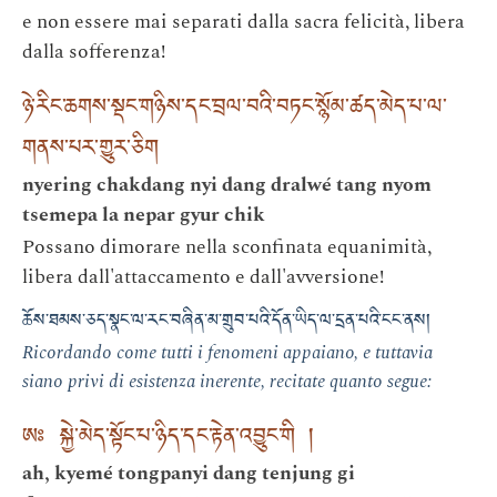
e non essere mai separati dalla sacra felicità, libera
dalla sofferenza!
ཉེ་རིང་ཆགས་སྡང་གཉིས་དང་བྲལ་བའི་བཏང་སྙོམ་ཚད་མེད་པ་ལ་
གནས་པར་གྱུར་ཅིག
nyering chakdang nyi dang dralwé tang nyom
tsemepa la nepar gyur chik
Possano dimorare nella sconfinata equanimità,
libera dall'attaccamento e dall'avversione!
ཆོས་ཐམས་ཅད་སྣང་ལ་རང་བཞིན་མ་གྲུབ་པའི་དོན་ཡིད་ལ་དྲན་པའི་ངང་ནས།
Ricordando come tutti i fenomeni appaiano, e tuttavia
siano privi di esistenza inerente, recitate quanto segue:
ཨཿ སྐྱེ་མེད་སྟོང་པ་ཉིད་དང་རྟེན་འབྱུང་གི །
ah, kyemé tongpanyi dang tenjung gi