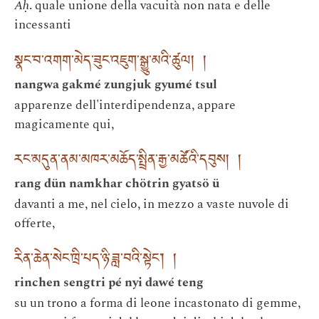
Āḥ
. quale unione della vacuità non nata e delle
incessanti
སྣང་བ་འགག་མེད་ཟུང་འཇུག་སྒྱུ་མའི་ཚུལ། །
nangwa gakmé zungjuk gyumé tsul
apparenze dell'interdipendenza, appare
magicamente qui,
རང་མདུན་ནམ་མཁར་མཆོད་སྤྲིན་རྒྱ་མཚོའི་དབུས། །
rang dün namkhar chötrin gyatsö ü
davanti a me, nel cielo, in mezzo a vaste nuvole di
offerte,
རིན་ཆེན་སེང་ཁྲི་པད་ཉི་ཟླ་བའི་སྟེང་། །
rinchen sengtri pé nyi dawé teng
su un trono a forma di leone incastonato di gemme,