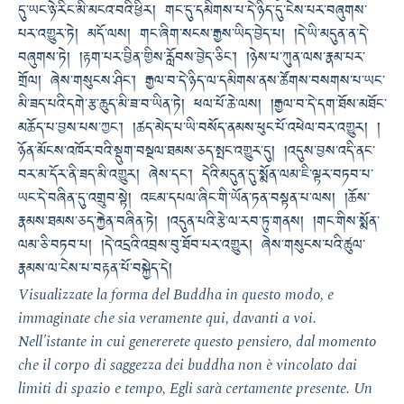
དུ་ཡང་ཉེ་རིང་མི་མངའ་བའི་ཕྱིར། གང་དུ་དམིགས་པ་དེ་ཉིད་དུ་ངེས་པར་བཞུགས་
པར་འགྱུར་ཏེ། མདོ་ལས། གང་ཞིག་སངས་རྒྱས་ཡིད་བྱེད་པ། །དེ་ཡི་མདུན་ན་དེ་
བཞུགས་ཏེ། །རྟག་པར་བྱིན་གྱིས་རློབས་བྱེད་ཅིང་། །ཉེས་པ་ཀུན་ལས་རྣམ་པར་
གྲོལ། ཞེས་གསུངས་ཤིང་། རྒྱལ་བ་དེ་ཉིད་ལ་དམིགས་ནས་ཚོགས་བསགས་པ་ཡང་
མི་ཟད་པའི་དགེ་རྩ་ཆུད་མི་ཟ་བ་ཡིན་ཏེ། ཕལ་པོ་ཆེ་ལས། །རྒྱལ་བ་དེ་དག་ཐོས་མཐོང་
མཆོད་པ་བྱས་པས་ཀྱང་། །ཚད་མེད་པ་ཡི་བསོད་ནམས་ཕུང་པོ་འཕེལ་བར་འགྱུར། །
ཉོན་མོངས་འཁོར་བའི་སྡུག་བསྔལ་ཐམས་ཅད་སྤང་འགྱུར་དུ། །འདུས་བྱས་འདི་ནང་
བར་མ་དོར་ནི་ཟད་མི་འགྱུར། ཞེས་དང་། དེའི་མདུན་དུ་སྨོན་ལམ་ཇི་ལྟར་བཏབ་པ་
ཡང་དེ་བཞིན་དུ་འགྲུབ་སྟེ། འཇམ་དཔལ་ཞིང་གི་ཡོན་ཏན་བསྟན་པ་ལས། །ཆོས་
རྣམས་ཐམས་ཅད་རྐྱེན་བཞིན་ཏེ། །འདུན་པའི་རྩེ་ལ་རབ་ཏུ་གནས། །གང་གིས་སྨོན་
ལམ་ཅི་བཏབ་པ། །དེ་འདྲའི་འབྲས་བུ་ཐོབ་པར་འགྱུར། ཞེས་གསུངས་པའི་ཚུལ་
རྣམས་ལ་ངེས་པ་བརྟན་པོ་བསྐྱེད་དེ།
Visualizzate la forma del Buddha in questo modo, e
immaginate che sia veramente qui, davanti a voi.
Nell'istante in cui genererete questo pensiero, dal momento
che il corpo di saggezza dei buddha non è vincolato dai
limiti di spazio e tempo, Egli sarà certamente presente. Un