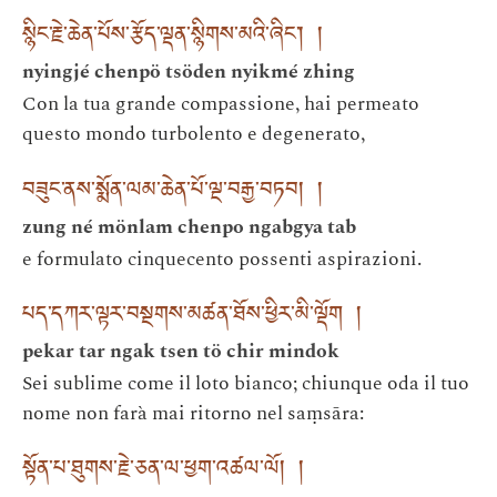
སྙིང་རྗེ་ཆེན་པོས་རྩོད་ལྡན་སྙིགས་མའི་ཞིང་། །
nyingjé chenpö tsöden nyikmé zhing
Con la tua grande compassione, hai permeato
questo mondo turbolento e degenerato,
བཟུང་ནས་སྨོན་ལམ་ཆེན་པོ་ལྔ་བརྒྱ་བཏབ། །
zung né mönlam chenpo ngabgya tab
e formulato cinquecento possenti aspirazioni.
པད་དཀར་ལྟར་བསྔགས་མཚན་ཐོས་ཕྱིར་མི་ལྡོག །
pekar tar ngak tsen tö chir mindok
Sei sublime come il loto bianco; chiunque oda il tuo
nome non farà mai ritorno nel saṃsāra:
སྟོན་པ་ཐུགས་རྗེ་ཅན་ལ་ཕྱག་འཚལ་ལོ། །