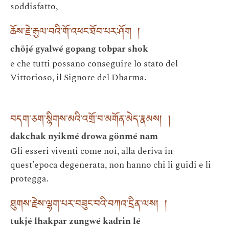
soddisfatto,
ཆོས་རྗེ་རྒྱལ་བའི་གོ་འཕང་ཐོབ་པར་ཤོག །
chöjé gyalwé gopang tobpar shok
e che tutti possano conseguire lo stato del
Vittorioso, il Signore del Dharma.
བདག་ཅག་སྙིགས་མའི་འགྲོ་བ་མགོན་མེད་རྣམས། །
dakchak nyikmé drowa gönmé nam
Gli esseri viventi come noi, alla deriva in
quest'epoca degenerata, non hanno chi li guidi e li
protegga.
ཐུགས་རྗེས་ལྷག་པར་བཟུང་བའི་བཀའ་དྲིན་ལས། །
tukjé lhakpar zungwé kadrin lé