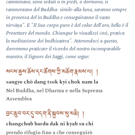
camminano, sono seduti o in piedi, o dormono, si
rammentano del Buddha- simile-alla-luna, saranno sempre
in presenza del in Buddha e conseguiranno il vasto
nirvāṇa". E "Il Suo corpo puro è del color dell'oro, bello è il
Protettore del mondo. Chiunque lo visualizzi così, pratica
la meditazione dei bodhisattva". Attenendoci a questo,
dovremmo praticare il ricordo del nostro incomparabile
maestro, il Signore dei Saggi, come segue:
སངས་རྒྱས་ཆོས་དང་ཚོགས་ཀྱི་མཆོག་རྣམས་ལ། །
sangye chö dang tsok kyi chok nam la
Nel Buddha, nel Dharma e nella Suprema
Assemblea
བྱང་ཆུབ་བར་དུ་བདག་ནི་སྐྱབས་སུ་མཆི། །
changchub bardu dak ni kyab su chi
prendo rifugio fino a che conseguirò