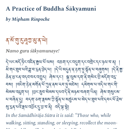
A Practice of Buddha Śākyamuni
by Mipham Rinpoche
ན་མོ་གུ་རུ་ཤཱཀྱ་མུ་ན་ཡེ།
Namo guru śākyamunaye!
དེ་ཡང་མདོ་ཏིང་འཛིན་རྒྱལ་པོ་ལས། འཆག་དང་འདུག་དང་འགྲེང་དང་ཉལ་བ་ན། །
མི་གང་ཐུབ་པའི་ཟླ་བ་དྲན་བྱེད་པ། །དེ་ཡི་མདུན་ན་རྟག་ཏུ་སྟོན་པ་བཞུགས། །དེ་ནི་རྒྱ་
ཆེན་མྱ་ངན་འདའ་བར་འགྱུར། ཞེས་དང་། སྐུ་ལུས་དག་ནི་གསེར་གྱི་མདོག་འདྲ་
བས། །འཇིག་རྟེན་མགོན་པོ་ཀུན་ནས་རབ་ཏུ་མཛེས། དམིགས་པ་འདི་ལ་གང་གི་
སེམས་འཇུག་པ། །བྱང་ཆུབ་སེམས་དཔའ་དེ་ནི་མཉམ་བཞག་ཡིན། ཞེས་གསུངས་
པ་བཞིན་དུ། བདག་ཅག་རྣམས་ཀྱི་སྟོན་པ་མཚུངས་པ་མེད་པ་ཐུབ་པའི་དབང་པོ་རྗེས་
སུ་དྲན་པའི་རྣལ་འབྱོར་དུ་བྱ་བ་ནི། འདི་ལྟ་སྟེ།
In the Samādhirāja Sūtra it is said: “Those who, while
walking, sitting, standing, or sleeping, recollect the moon-