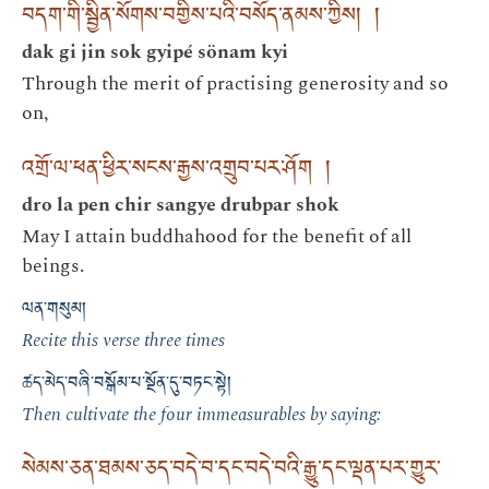
བདག་གི་སྦྱིན་སོགས་བགྱིས་པའི་བསོད་ནམས་ཀྱིས། །
dak gi jin sok gyipé sönam kyi
Through the merit of practising generosity and so
on,
འགྲོ་ལ་ཕན་ཕྱིར་སངས་རྒྱས་འགྲུབ་པར་ཤོག །
dro la pen chir sangye drubpar shok
May I attain buddhahood for the benefit of all
beings.
ལན་གསུམ།
Recite this verse three times
ཚད་མེད་བཞི་བསྒོམ་པ་སྔོན་དུ་བཏང་སྟེ།
Then cultivate the four immeasurables by saying:
སེམས་ཅན་ཐམས་ཅད་བདེ་བ་དང་བདེ་བའི་རྒྱུ་དང་ལྡན་པར་གྱུར་