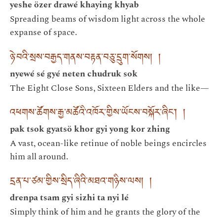
yeshe özer drawé khaying khyab
Spreading beams of wisdom light across the whole
expanse of space.
ཉེ་བའི་སྲས་བརྒྱད་གནས་བརྟན་བཅུ་དྲུག་སོགས། །
nyewé sé gyé neten chudruk sok
The Eight Close Sons, Sixteen Elders and the like—
འཕགས་ཚོགས་རྒྱ་མཚོའི་འཁོར་གྱིས་ཡོངས་བསྐོར་ཞིང་། །
pak tsok gyatsö khor gyi yong kor zhing
A vast, ocean-like retinue of noble beings encircles
him all around.
དྲན་པ་ཙམ་གྱིས་སྲིད་ཞིའི་མཐའ་གཉིས་ལས། །
drenpa tsam gyi sizhi ta nyi lé
Simply think of him and he grants the glory of the