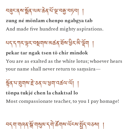
བཟུང་ནས་སྨོན་ལམ་ཆེན་པོ་ལྔ་བརྒྱ་བཏབ། །
zung né mönlam chenpo ngabgya tab
And made five hundred mighty aspirations.
པད་དཀར་ལྟར་བསྔགས་མཚན་ཐོས་ཕྱིར་མི་ལྡོག །
pekar tar ngak tsen tö chir mindok
You are as exalted as the white lotus; whoever hears
your name shall never return to saṃsāra—
སྟོན་པ་ཐུགས་རྗེ་ཅན་ལ་ཕྱག་འཚལ་ལོ། །
tönpa tukjé chen la chaktsal lo
Most compassionate teacher, to you I pay homage!
བདག་གཞན་སྒོ་གསུམ་དགེ་ཚོགས་ལོངས་སྤྱོད་བཅས། །