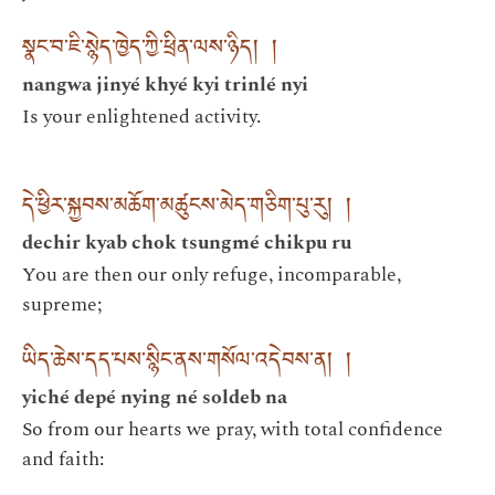
སྣང་བ་ཇི་སྙེད་ཁྱེད་ཀྱི་ཕྲིན་ལས་ཉིད། །
nangwa jinyé khyé kyi trinlé nyi
Is your enlightened activity.
དེ་ཕྱིར་སྐྱབས་མཆོག་མཚུངས་མེད་གཅིག་པུ་རུ། །
dechir kyab chok tsungmé chikpu ru
You are then our only refuge, incomparable,
supreme;
ཡིད་ཆེས་དད་པས་སྙིང་ནས་གསོལ་འདེབས་ན། །
yiché depé nying né soldeb na
So from our hearts we pray, with total confidence
and faith: