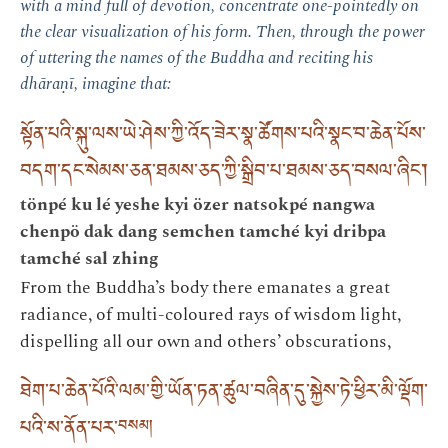
with a mind full of devotion, concentrate one-pointedly on
the clear visualization of his form. Then, through the power
of uttering the names of the Buddha and reciting his
dhāraṇī, imagine that:
སྟོན་པའི་སྐུ་ལས་ཡེ་ཤེས་ཀྱི་འོད་ཟེར་སྣ་ཚོགས་པའི་སྣང་བ་ཆེན་པོས་
བདག་དང་སེམས་ཅན་ཐམས་ཅད་ཀྱི་སྒྲིབ་པ་ཐམས་ཅད་བསལ་ཞིང་།
tönpé ku lé yeshe kyi özer natsokpé nangwa
chenpö dak dang semchen tamché kyi dribpa
tamché sal zhing
From the Buddha’s body there emanates a great
radiance, of multi-coloured rays of wisdom light,
dispelling all our own and others’ obscurations,
ཐེག་པ་ཆེན་པོའི་ལམ་གྱི་ཡོན་ཏན་ཚུལ་བཞིན་དུ་སྐྱེས་ཏེ་ཕྱིར་མི་ལྡོག་
པའི་ས་ནོན་པར་
བསམ།