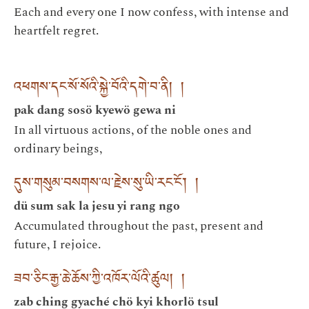
Each and every one I now confess, with intense and
heartfelt regret.
འཕགས་དང་སོ་སོའི་སྐྱེ་བོའི་དགེ་བ་ནི། །
pak dang sosö kyewö gewa ni
In all virtuous actions, of the noble ones and
ordinary beings,
དུས་གསུམ་བསགས་ལ་རྗེས་སུ་ཡི་རང་ངོ་། །
dü sum sak la jesu yi rang ngo
Accumulated throughout the past, present and
future, I rejoice.
ཟབ་ཅིང་རྒྱ་ཆེ་ཆོས་ཀྱི་འཁོར་ལོའི་ཚུལ། །
zab ching gyaché chö kyi khorlö tsul