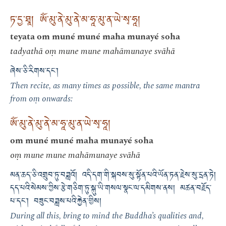
ཏ་དྱ་ཐཱ། ཨོཾ་མུ་ནེ་མུ་ནེ་མ་ཧཱ་མུ་ན་ཡེ་སྭ་ཧཱ།
teyata om muné muné maha munayé soha
tadyathā oṃ mune mune mahāmunaye svāhā
ཞེས་ཅི་རིགས་དང་།
Then recite, as many times as possible, the same mantra
from oṃ onwards:
ཨོཾ་མུ་ནེ་མུ་ནེ་མ་ཧཱ་མུ་ན་ཡེ་སྭ་ཧཱ།
om muné muné maha munayé soha
oṃ mune mune mahāmunaye svāhā
མན་ཆད་ཅི་འགྲུབ་ཏུ་བཟླའོ། འདི་དག་གི་སྐབས་སུ་སྟོན་པའི་ཡོན་ཏན་རྗེས་སུ་དྲན་ཏེ།
དད་པའི་སེམས་ཀྱིས་རྩེ་གཅིག་ཏུ་སྐུ་ཡི་གསལ་སྣང་ལ་དམིགས་ནས། མཚན་བརྗོད་
པ་དང་། བཟུང་བཟླས་པའི་རྐྱེན་གྱིས།
During all this, bring to mind the Buddha’s qualities and,