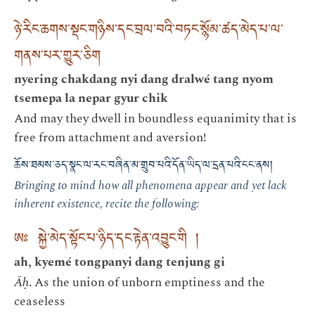
ཉེ་རིང་ཆགས་སྡང་གཉིས་དང་བྲལ་བའི་བཏང་སྙོམ་ཚད་མེད་པ་ལ་
གནས་པར་གྱུར་ཅིག
nyering chakdang nyi dang dralwé tang nyom
tsemepa la nepar gyur chik
And may they dwell in boundless equanimity that is
free from attachment and aversion!
ཆོས་ཐམས་ཅད་སྣང་ལ་རང་བཞིན་མ་གྲུབ་པའི་དོན་ཡིད་ལ་དྲན་པའི་ངང་ནས།
Bringing to mind how all phenomena appear and yet lack
inherent existence, recite the following:
ཨཿ སྐྱེ་མེད་སྟོང་པ་ཉིད་དང་རྟེན་འབྱུང་གི །
ah, kyemé tongpanyi dang tenjung gi
Āḥ
. As the union of unborn emptiness and the
ceaseless