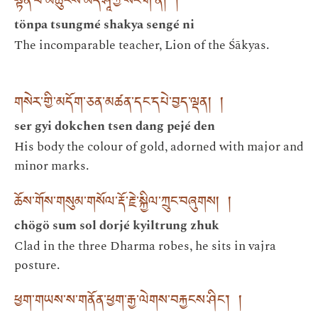
སྟོན་པ་མཚུངས་མེད་ཤཱཀྱ་སེང་གེ་ནི། །
tönpa tsungmé shakya sengé ni
The incomparable teacher, Lion of the Śākyas.
གསེར་གྱི་མདོག་ཅན་མཚན་དང་དཔེ་བྱད་ལྡན། །
ser gyi dokchen tsen dang pejé den
His body the colour of gold, adorned with major and
minor marks.
ཆོས་གོས་གསུམ་གསོལ་རྡོ་རྗེ་སྐྱིལ་ཀྲུང་བཞུགས། །
chögö sum sol dorjé kyiltrung zhuk
Clad in the three Dharma robes, he sits in vajra
posture.
ཕྱག་གཡས་ས་གནོན་ཕྱག་རྒྱ་ལེགས་བརྐྱངས་ཤིང་། །