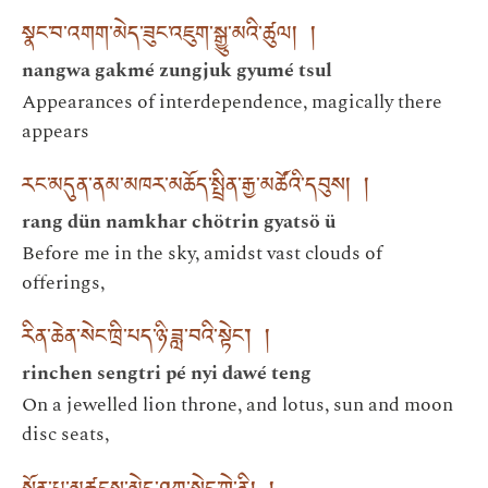
སྣང་བ་འགག་མེད་ཟུང་འཇུག་སྒྱུ་མའི་ཚུལ། །
nangwa gakmé zungjuk gyumé tsul
Appearances of interdependence, magically there
appears
རང་མདུན་ནམ་མཁར་མཆོད་སྤྲིན་རྒྱ་མཚོའི་དབུས། །
rang dün namkhar chötrin gyatsö ü
Before me in the sky, amidst vast clouds of
offerings,
རིན་ཆེན་སེང་ཁྲི་པད་ཉི་ཟླ་བའི་སྟེང་། །
rinchen sengtri pé nyi dawé teng
On a jewelled lion throne, and lotus, sun and moon
disc seats,