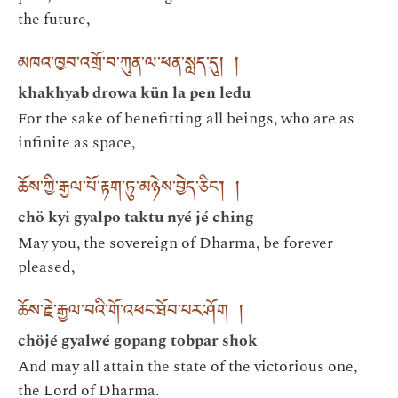
the future,
མཁའ་ཁྱབ་འགྲོ་བ་ཀུན་ལ་ཕན་སླད་དུ། །
khakhyab drowa kün la pen ledu
For the sake of benefitting all beings, who are as
infinite as space,
ཆོས་ཀྱི་རྒྱལ་པོ་རྟག་ཏུ་མཉེས་བྱེད་ཅིང་། །
chö kyi gyalpo taktu nyé jé ching
May you, the sovereign of Dharma, be forever
pleased,
ཆོས་རྗེ་རྒྱལ་བའི་གོ་འཕང་ཐོབ་པར་ཤོག །
chöjé gyalwé gopang tobpar shok
And may all attain the state of the victorious one,
the Lord of Dharma.