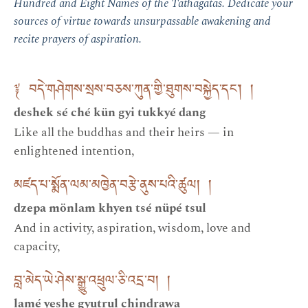
Hundred and Eight Names of the Tathāgatas. Dedicate your
sources of virtue towards unsurpassable awakening and
recite prayers of aspiration.
༈ བདེ་གཤེགས་སྲས་བཅས་ཀུན་གྱི་ཐུགས་བསྐྱེད་དང་། །
deshek sé ché kün gyi tukkyé dang
Like all the buddhas and their heirs — in
enlightened intention,
མཛད་པ་སྨོན་ལམ་མཁྱེན་བརྩེ་ནུས་པའི་ཚུལ། །
dzepa mönlam khyen tsé nüpé tsul
And in activity, aspiration, wisdom, love and
capacity,
བླ་མེད་ཡེ་ཤེས་སྒྱུ་འཕྲུལ་ཅི་འདྲ་བ། །
lamé yeshe gyutrul chindrawa