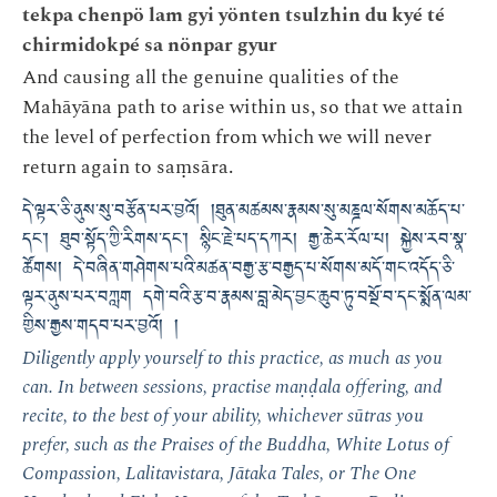
tekpa chenpö lam gyi yönten tsulzhin du kyé té
chirmidokpé sa nönpar gyur
And causing all the genuine qualities of the
Mahāyāna path to arise within us, so that we attain
the level of perfection from which we will never
return again to saṃsāra.
དེ་ལྟར་ཅི་ནུས་སུ་བརྩོན་པར་བྱའོ། །ཐུན་མཚམས་རྣམས་སུ་མཎྜལ་སོགས་མཆོད་པ་
དང་། ཐུབ་སྟོད་ཀྱི་རིགས་དང་། སྙིང་རྗེ་པད་དཀར། རྒྱ་ཆེར་རོལ་པ། སྐྱེས་རབ་སྣ་
ཚོགས། དེ་བཞིན་གཤེགས་པའི་མཚན་བརྒྱ་རྩ་བརྒྱད་པ་སོགས་མདོ་གང་འདོད་ཅི་
ལྟར་ནུས་པར་བཀླག དགེ་བའི་རྩ་བ་རྣམས་བླ་མེད་བྱང་ཆུབ་ཏུ་བསྔོ་བ་དང་སྨོན་ལམ་
གྱིས་རྒྱས་གདབ་པར་བྱའོ། །
Diligently apply yourself to this practice, as much as you
can. In between sessions, practise maṇḍala offering, and
recite, to the best of your ability, whichever sūtras you
prefer, such as the Praises of the Buddha, White Lotus of
Compassion, Lalitavistara, Jātaka Tales, or The One