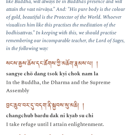
like Buddha, will always be in Buddha’s presence and will
attain the vast nirvāṇa.” And: “His pure body is the colour
of gold, beautiful is the Protector of the World. Whoever
visualizes him like this practises the meditation of the
bodhisattvas.” In keeping with this, we should practise
remembering our incomparable teacher, the Lord of Sages,
in the following way:
སངས་རྒྱས་ཆོས་དང་ཚོགས་ཀྱི་མཆོག་རྣམས་ལ། །
sangye chö dang tsok kyi chok nam la
In the Buddha, the Dharma and the Supreme
Assembly
བྱང་ཆུབ་བར་དུ་བདག་ནི་སྐྱབས་སུ་མཆི། །
changchub bardu dak ni kyab su chi
I take refuge until I attain enlightenment.