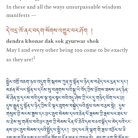
In these and all the ways unsurpassable wisdom
manifests —
དེ་འདྲ་ཁོ་ནར་བདག་སོགས་འགྱུར་བར་ཤོག །
dendra khonar dak sok gyurwar shok
May I and every other being too come to be exactly
1
as they are!
སྤྱིར་འགྲོ་འཆག་ཉལ་འདུག་གི་སྐབས་ཀུན་ཏུ་སྟོན་པ་ཉིད་མ་བརྗེད་པར་དྲན་པ་དང་།
མཚན་མོ་ཡང་སྟོན་པ་དངོས་སུ་བཞུགས་པའི་སྐུ་ཡི་འོད་ཀྱིས་ཕྱོགས་ཐམས་ཅད་ཉིན་
མོ་ཤིན་ཏུ་དྭངས་བའི་དུས་ལྟ་བུར་སྣང་བའི་འདུ་ཤེས་ཀྱི་ངང་དུ་གཉིད་ལོག་པར་བྱ།
དུས་རྒྱུན་དུ་སྟོན་པ་ཉིད་ཀྱིས་ཇི་ལྟར་ཐུགས་བསྐྱེད་པའི་ཚུལ་ལས་བརྩམ་སྟེ། དུས་
གསུམ་གྱི་སངས་རྒྱས་དང་བྱང་ཆུབ་སེམས་དཔའ་ཆེན་པོ་རྣམས་ཀྱི་རྣམ་པར་ཐར་པ་
ལ་རྗེས་སུ་གཞོལ་བའི་བྱང་ཆུབ་ཀྱི་སེམས་རིན་པོ་ཆེའི་དམ་བཅའ་ལྷོད་པ་མེད་པའི་ངང་
ནས་བྱང་ཆུབ་སེམས་དཔའི་སྤྱོད་པ་སྤྱི་དང་། ཁྱད་པར་ཞི་ལྷག་གི་རྣལ་འབྱོར་ལ་ཅི་