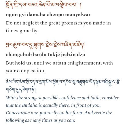
སྔོན་གྱི་དམ་བཅའ་ཆེན་པོ་མ་བསྙེལ་བར། །
ngön gyi damcha chenpo manyelwar
Do not neglect the great promises you made in
times gone by.
བྱང་ཆུབ་བར་དུ་ཐུགས་རྗེས་རྗེས་འཛིན་མཛོད།
changchub bardu tukjé jedzin dzö
But hold us, until we attain enlightenment, with
your compassion.
ཅེས་ཡིད་ཆེས་ཀྱི་དད་པ་དྲག་པོས་སྟོན་པ་དངོས་སུ་བཞུགས་ཡོད་སྙམ་པའི་སྐུ་ལ་རྩེ་
གཅིག་དུ་དམིགས་ཏེ།
With the strongest possible confidence and faith, consider
that the Buddha is actually there, in front of you.
Concentrate one-pointedly on his form. And recite the
following as many times as you can: