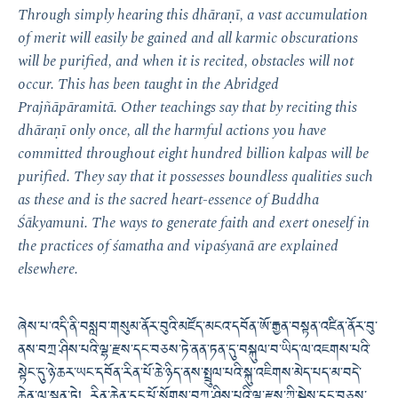
Through simply hearing this dhāraṇī, a vast accumulation
of merit will easily be gained and all karmic obscurations
will be purified, and when it is recited, obstacles will not
occur. This has been taught in the Abridged
Prajñāpāramitā. Other teachings say that by reciting this
dhāraṇī only once, all the harmful actions you have
committed throughout eight hundred billion kalpas will be
purified. They say that it possesses boundless qualities such
as these and is the sacred heart-essence of Buddha
Śākyamuni. The ways to generate faith and exert oneself in
the practices of śamatha and vipaśyanā are explained
elsewhere.
ཞེས་པ་འདི་ནི་བསླབ་གསུམ་ནོར་བུའི་མཛོད་མངའ་དབོན་ཨོ་རྒྱན་བསྟན་འཛིན་ནོར་བུ་
ནས་བཀྲ་ཤིས་པའི་ལྷ་རྫས་དང་བཅས་ཏེ་ནན་ཏན་དུ་བསྐུལ་བ་ཡིད་ལ་འཇགས་པའི་
སྟེང་དུ་ཉེ་ཆར་ཡང་དབོན་རིན་པོ་ཆེ་ཉིད་ནས་སྤྲུལ་པའི་སྐུ་འཇིགས་མེད་པད་མ་བདེ་