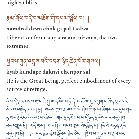
highest bliss:
རྣམ་གྲོལ་བདེ་བ་མཆོག་གི་དཔལ་སྩོལ་བ། །
namdrol dewa chok gi pal tsolwa
Liberation from saṃsāra and nirvāṇa, the two
extremes.
སྐྱབས་ཀུན་འདུས་པའི་བདག་ཉིད་ཆེན་པོར་གསལ།
kyab kündüpé daknyi chenpor sal
He is the Great Being, perfect embodiment of every
source of refuge.
ཞེས་དེ་ལྟར་སངས་རྒྱས་ཀྱི་སྐུ་ལ་དམིགས་ཏེ་དེ་ན་དངོས་སུ་བཞུགས་ཡོད་སྙམ་པའི་
སེམས་བསྐྱེད་མ་ཐག་ཏུ། སངས་རྒྱས་རྣམས་ཀྱི་ཡེ་ཤེས་ཀྱི་སྐུ་ལ་ཕྱོགས་དང་དུས་གང་
དུ་ཡང་ཉེ་རིང་མི་མངའ་བའི་ཕྱིར། གང་དུ་དམིགས་པ་དེ་ཉིད་དུ་ངེས་པར་བཞུགས་
པར་འགྱུར་ཏེ། མདོ་ལས། གང་ཞིག་སངས་རྒྱས་ཡིད་བྱེད་པ། །དེ་ཡི་མདུན་ན་དེ་
བཞུགས་ཏེ། །རྟག་པར་བྱིན་གྱིས་རློབས་བྱེད་ཅིང་། །ཉེས་པ་ཀུན་ལས་རྣམ་པར་