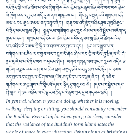
ནུས་སུ་བརྩོན་པས་དལ་འབྱོར་ཐོབ་པ་དོན་ལྡན་དུ་འགྱུར་ཏེ། བདག་ཅག་གི་སྟོན་པ་
འདི་ཉིད་ཀྱི་མཚན་ཐོས་པ་ཙམ་ཞིག་གིས་རིམ་གྱིས་བྱང་ཆུབ་ཆེན་པོའི་ལམ་ལས་ཕྱིར་
མི་ལྡོག་པར་འགྱུར་བ་མདོ་དུ་མ་ནས་གསུངས་ལ། གོང་དུ་བསྟན་པའི་གཟུངས་འདི་
ལས་སངས་རྒྱས་ཐམས་ཅད་འབྱུང་ཞིང་། གཟུངས་འདི་རྙེད་པའི་མཐུས་ཤཱཀྱའི་རྒྱལ་
པོ་ཉིད་སངས་རྒྱས་ཤིང་། སྤྱན་རས་གཟིགས་བྱང་ཆུབ་སེམས་དཔའི་སྤྱོད་པ་མཆོག་རུ་
གྱུར་པ་དང་། གཟུངས་འདི་ཐོས་པ་ཙམ་གྱིས་བསོད་ནམས་རྒྱ་ཆེན་པོ་ཚེགས་མེད་
པར་འཐོབ་ཅིང་ལས་ཀྱི་སྒྲིབ་པ་ཐམས་ཅད་བྱང་བ་དང་། སྔགས་བསྒྲུབ་པ་ན་
བགེགས་མ་མཆིས་པར་གྲུབ་པར་འགྱུར་རོ་ཞེས་ཤེས་རབ་ཀྱི་ཕ་རོལ་ཏུ་ཕྱིན་པ་ཡི་གེ་
ཉུང་ངུ་ཞེས་པ་དེ་ཉིད་ལས་གསུངས་ཤིང་། བཀའ་གཞན་ལས་ཀྱང་གཟུངས་འདི་ལན་
གཅིག་བཟླས་པས་བསྐལ་པ་བྱེ་བ་ཕྲག་བརྒྱད་ཁྲིའི་བར་དུ་བྱས་པའི་སྡིག་པ་ཐམས་
ཅད་བྱང་བར་འགྱུར་པ་སོགས་ཕན་ཡོན་ཚད་མེད་པ་དང་ལྡན་ཞིང་། དེ་བཞིན་
གཤེགས་པ་ཤཱཀྱ་ཐུབ་པའི་སྙིང་པོ་དམ་པ་ཉིད་དུ་གསུངས་སོ། །དད་པ་བསྐྱེད་པ་དང་
ཞི་ལྷག་གི་རྣལ་འབྱོར་ལ་ཇི་ལྟར་བརྩོན་པའི་ཚུལ་ཟུར་དུ་བཤད་པར་བྱའོ། །
In general, whatever you are doing, whether it is moving,
walking, sleeping or sitting, you should constantly remember
the Buddha. Even at night, when you go to sleep, consider
that the radiance of the Buddha’s form illuminates the
whole of space in every direction, lighting it up as brightly as