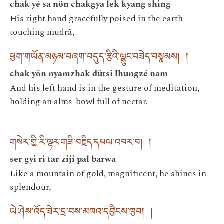
chak yé sa nön chakgya lek kyang shing
His right hand gracefully poised in the earth-
touching mudrā,
ཕྱག་གཡོན་མཉམ་བཞག་བདུད་རྩིའི་ལྷུང་བཟེད་བསྣམས། །
chak yön nyamzhak dütsi lhungzé nam
And his left hand is in the gesture of meditation,
holding an alms-bowl full of nectar.
གསེར་གྱི་རི་ལྟར་གཟི་བརྗིད་དཔལ་འབར་བ། །
ser gyi ri tar ziji pal barwa
Like a mountain of gold, magnificent, he shines in
splendour,
ཡེ་ཤེས་འོད་ཟེར་དྲ་བས་མཁའ་དབྱིངས་ཁྱབ། །