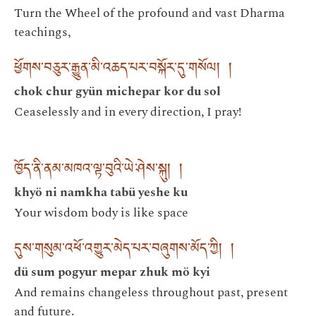
Turn the Wheel of the profound and vast Dharma
teachings,
ཕྱོགས་བཅུར་རྒྱུན་མི་འཆད་པར་བསྐོར་དུ་གསོལ། །
chok chur gyün michepar kor du sol
Ceaselessly and in every direction, I pray!
ཁྱོད་ནི་ནམ་མཁའ་ལྟ་བུའི་ཡེ་ཤེས་སྐུ། །
khyö ni namkha tabü yeshe ku
Your wisdom body is like space
དུས་གསུམ་འཕོ་འགྱུར་མེད་པར་བཞུགས་མོད་ཀྱི། །
dü sum pogyur mepar zhuk mö kyi
And remains changeless throughout past, present
and future.