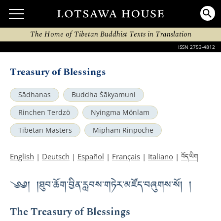
The Home of Tibetan Buddhist Texts in Translation
ISSN 2753-4812
Treasury of Blessings
Sādhanas
Buddha Śākyamuni
Rinchen Terdzö
Nyingma Mönlam
Tibetan Masters
Mipham Rinpoche
བོད་ཡིག
English
|
Deutsch
|
Español
|
Français
|
Italiano
|
༄༅། །ཐུབ་ཆོག་བྱིན་རླབས་གཏེར་མཛོད་བཞུགས་སོ། །
The Treasury of Blessings