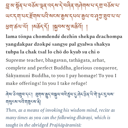
བླ་མ་སྟོན་པ་བཅོམ་ལྡན་འདས་དེ་བཞིན་གཤེགས་པ་དགྲ་བཅོམ་པ་
ཡང་དག་པར་རྫོགས་པའི་སངས་རྒྱས་དཔལ་རྒྱལ་བ་ཤཱཀྱ་ཐུབ་པ་ལ་
ཕྱག་ཚལ་ལོ། །མཆོད་དོ། །སྐྱབས་སུ་མཆིའོ། །
lama tönpa chomdendé dezhin shekpa drachompa
yangdakpar dzokpé sangye pal gyalwa shakya
tubpa la chak tsal lo chö do kyab su chi o
Supreme teacher, bhagavan, tathāgata, arhat,
complete and perfect Buddha, glorious conqueror,
Śākyamuni Buddha, to you I pay homage! To you I
make offerings! In you I take refuge!
ཞེས་ཅི་འགྲུབ་དང་། ཐུགས་རྒྱུད་བསྐུལ་བའི་ཚུལ་དུ་ཤེར་ཕྱིན་ཡི་གེ་ཉུང་ངུ་ལས་
གསུངས་པའི་གཟུངས་ནི།
Then, as a means of invoking his wisdom mind, recite as
many times as you can the following dhāraṇī, which is
taught in the abridged Prajñāpāramitā: