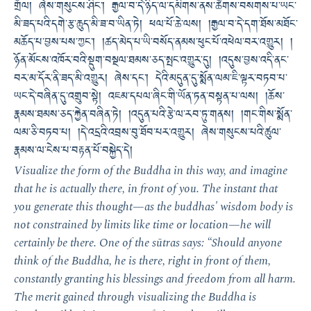
གྲོལ། ཞེས་གསུངས་ཤིང་། རྒྱལ་བ་དེ་ཉིད་ལ་དམིགས་ནས་ཚོགས་བསགས་པ་ཡང་
མི་ཟད་པའི་དགེ་རྩ་ཆུད་མི་ཟ་བ་ཡིན་ཏེ། ཕལ་པོ་ཆེ་ལས། །རྒྱལ་བ་དེ་དག་ཐོས་མཐོང་
མཆོད་པ་བྱས་པས་ཀྱང་། །ཚད་མེད་པ་ཡི་བསོད་ནམས་ཕུང་པོ་འཕེལ་བར་འགྱུར། །
ཉོན་མོངས་འཁོར་བའི་སྡུག་བསྔལ་ཐམས་ཅད་སྤང་འགྱུར་དུ། །འདུས་བྱས་འདི་ནང་
བར་མ་དོར་ནི་ཟད་མི་འགྱུར། ཞེས་དང་། དེའི་མདུན་དུ་སྨོན་ལམ་ཇི་ལྟར་བཏབ་པ་
ཡང་དེ་བཞིན་དུ་འགྲུབ་སྟེ། འཇམ་དཔལ་ཞིང་གི་ཡོན་ཏན་བསྟན་པ་ལས། །ཆོས་
རྣམས་ཐམས་ཅད་རྐྱེན་བཞིན་ཏེ། །འདུན་པའི་རྩེ་ལ་རབ་ཏུ་གནས། །གང་གིས་སྨོན་
ལམ་ཅི་བཏབ་པ། །དེ་འདྲའི་འབྲས་བུ་ཐོབ་པར་འགྱུར། ཞེས་གསུངས་པའི་ཚུལ་
རྣམས་ལ་ངེས་པ་བརྟན་པོ་བསྐྱེད་དེ།
Visualize the form of the Buddha in this way, and imagine
that he is actually there, in front of you. The instant that
you generate this thought—as the buddhas' wisdom body is
not constrained by limits like time or location—he will
certainly be there. One of the sūtras says: “Should anyone
think of the Buddha, he is there, right in front of them,
constantly granting his blessings and freedom from all harm.
The merit gained through visualizing the Buddha is