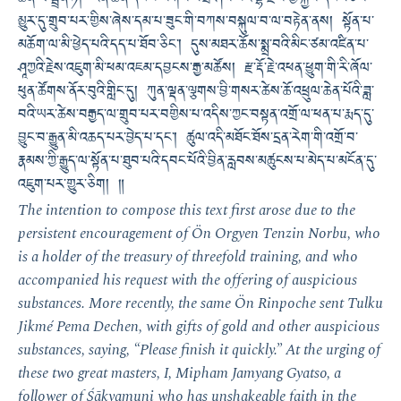
ཆེན་ལ་སྦྲན་ཏེ། རིན་ཆེན་དང་པོ་སོགས་བཀྲ་ཤིས་པའི་ལྷ་རྫས་ཀྱི་སྐྱེས་དང་བཅས་
མྱུར་དུ་གྲུབ་པར་གྱིས་ཞེས་དམ་པ་ཟུང་གི་བཀས་བསྐུལ་བ་ལ་བརྟེན་ནས། སྟོན་པ་
མཆོག་ལ་མི་ཕྱེད་པའི་དད་པ་ཐོབ་ཅིང་། དུས་མཐར་ཆོས་སྨྲ་བའི་མིང་ཙམ་འཛིན་པ་
ཤཱཀྱའི་རྗེས་འཇུག་མི་ཕམ་འཇམ་དབྱངས་རྒྱ་མཚོས། རྫ་རྡོ་རྗེ་འཕན་ཕྱུག་གི་རི་ཞོལ་
ཕུན་ཚོགས་ནོར་བུའི་གླིང་དུ། ཀུན་ལྡན་ལྕགས་བྱི་གསར་ཚེས་ཆོ་འཕྲུལ་ཆེན་པོའི་ཟླ་
བའི་ཡར་ཚེས་བརྒྱད་ལ་གྲུབ་པར་བགྱིས་པ་འདིས་ཀྱང་བསྟན་འགྲོ་ལ་ཕན་པ་རྨད་དུ་
བྱུང་བ་རྒྱུན་མི་འཆད་པར་བྱེད་པ་དང་། ཚུལ་འདི་མཐོང་ཐོས་དྲན་རེག་གི་འགྲོ་བ་
རྣམས་ཀྱི་རྒྱུད་ལ་སྟོན་པ་ཐུབ་པའི་དབང་པོའི་བྱིན་རླབས་མཚུངས་པ་མེད་པ་མངོན་དུ་
འཇུག་པར་གྱུར་ཅིག། ༎
The intention to compose this text first arose due to the
persistent encouragement of Ön Orgyen Tenzin Norbu, who
is a holder of the treasury of threefold training, and who
accompanied his request with the offering of auspicious
substances. More recently, the same Ön Rinpoche sent Tulku
Jikmé Pema Dechen, with gifts of gold and other auspicious
substances, saying, “Please finish it quickly.” At the urging of
these two great masters, I, Mipham Jamyang Gyatso, a
follower of Śākyamuni who has unshakeable faith in the