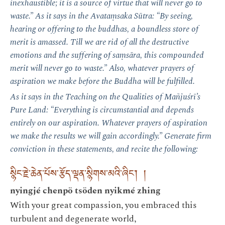
inexhaustible; it is a source of virtue that will never go to
waste.” As it says in the Avataṃsaka Sūtra: “By seeing,
hearing or offering to the buddhas, a boundless store of
merit is amassed. Till we are rid of all the destructive
emotions and the suffering of saṃsāra, this compounded
merit will never go to waste.” Also, whatever prayers of
aspiration we make before the Buddha will be fulfilled.
As it says in the Teaching on the Qualities of Mañjuśrī’s
Pure Land: “Everything is circumstantial and depends
entirely on our aspiration. Whatever prayers of aspiration
we make the results we will gain accordingly.” Generate firm
conviction in these statements, and recite the following:
སྙིང་རྗེ་ཆེན་པོས་རྩོད་ལྡན་སྙིགས་མའི་ཞིང་། །
nyingjé chenpö tsöden nyikmé zhing
With your great compassion, you embraced this
turbulent and degenerate world,