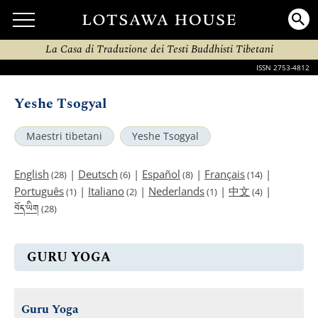
La Casa di Traduzione dei Testi Buddhisti Tibetani
ISSN 2753-4812
Yeshe Tsogyal
Maestri tibetani
Yeshe Tsogyal
English
|
Deutsch
|
Español
|
Français
|
(28)
(6)
(8)
(14)
Português
|
Italiano
|
Nederlands
|
中文
|
(1)
(2)
(1)
(4)
བོད་ཡིག
(28)
GURU YOGA
Guru Yoga