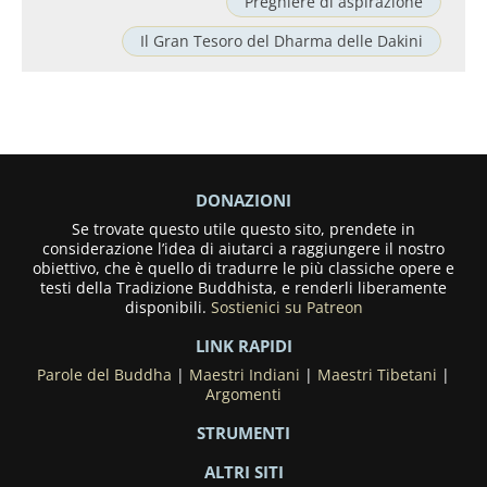
Preghiere di aspirazione
Il Gran Tesoro del Dharma delle Dakini
DONAZIONI
Se trovate questo utile questo sito, prendete in
considerazione l’idea di aiutarci a raggiungere il nostro
obiettivo, che è quello di tradurre le più classiche opere e
testi della Tradizione Buddhista, e renderli liberamente
disponibili.
Sostienici su Patreon
LINK RAPIDI
Parole del Buddha
|
Maestri Indiani
|
Maestri Tibetani
|
Argomenti
STRUMENTI
ALTRI SITI