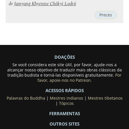
de
Jamyang Khyentse Chökyi Lodrö
Preces
DOAÇÕES
Se você considera este site útil, por favor, ajude-nos a
alcançar nosso objetivo de traduzir mais obras clássicas da
tradição budista e torná-las disponíveis gratuitamente.
Por
favor, apoie-nos no Patreon.
ACESSOS RÁPIDOS
Palavras do Buddha
|
Mestres indianos
|
Mestres tibetanos
|
Tópicos
FERRAMENTAS
OUTROS SITES