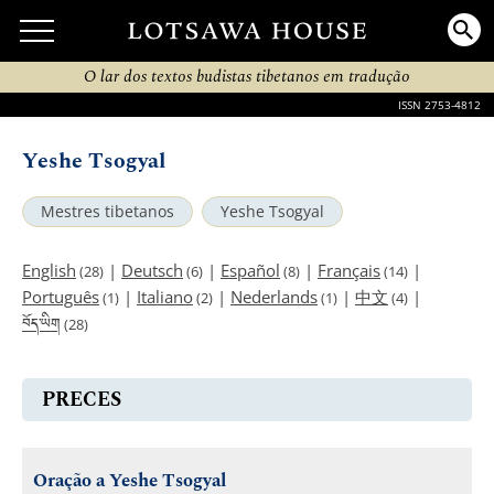
O lar dos textos budistas tibetanos em tradução
ISSN 2753-4812
Yeshe Tsogyal
Mestres tibetanos
Yeshe Tsogyal
English
|
Deutsch
|
Español
|
Français
|
(28)
(6)
(8)
(14)
Português
|
Italiano
|
Nederlands
|
中文
|
(1)
(2)
(1)
(4)
བོད་ཡིག
(28)
PRECES
Oração a Yeshe Tsogyal