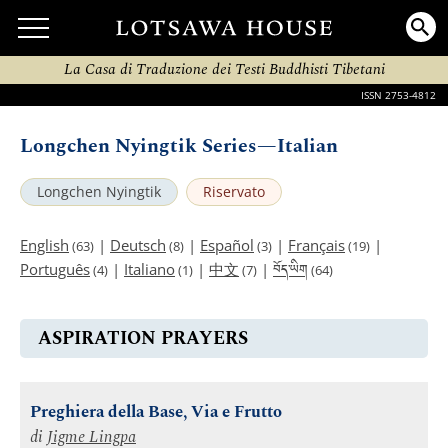
La Casa di Traduzione dei Testi Buddhisti Tibetani
ISSN 2753-4812
Longchen Nyingtik Series—Italian
Longchen Nyingtik
Riservato
English
|
Deutsch
|
Español
|
Français
|
(63)
(8)
(3)
(19)
བོད་ཡིག
Português
|
Italiano
|
中文
|
(4)
(1)
(7)
(64)
ASPIRATION PRAYERS
Preghiera della Base, Via e Frutto
di
Jigme Lingpa