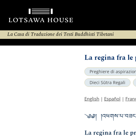
La Casa di Traduzione dei Testi Buddhisti Tibetani
La regina fra le
Preghiere di aspirazio
Dieci Sūtra Regali
English
|
Español
|
Fran
༄༅། །འཕགས་པ་བཟང་པོ་སྤ
La regina fra le p