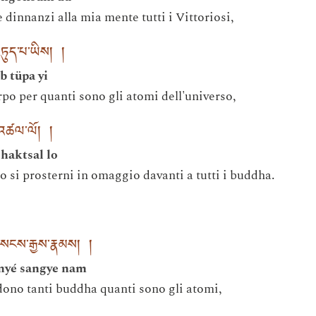
dinnanzi alla mia mente tutti i Vittoriosi,
བཏུད་པ་ཡིས། །
b tüpa yi
rpo per quanti sono gli atomi dell'universo,
་འཚལ་ལོ། །
chaktsal lo
o si prosterni in omaggio davanti a tutti i buddha.
ེད་སངས་རྒྱས་རྣམས། །
 nyé sangye nam
ono tanti buddha quanti sono gli atomi,