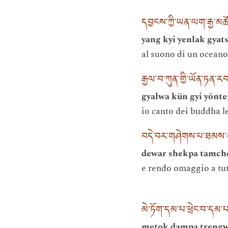
དབྱངས་ཀྱི་ཡན་ལག་རྒྱ་མཚོའ
yang kyi yenlak gyat
al suono di un oceano 
རྒྱལ་བ་ཀུན་གྱི་ཡོན་ཏན་རབ
gyalwa kün gyi yönte
io canto dei buddha le
བདེ་བར་གཤེགས་པ་ཐམས་ཅ
dewar shekpa tamché
e rendo omaggio a tut
མེ་ཏོག་དམ་པ་ཕྲེང་བ་དམ་
metok dampa treng