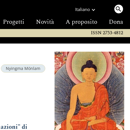
Italiano
Progetti
Novità
A proposito
Dona
ISSN 2753-4812
Nyingma Mönlam
 azioni” di