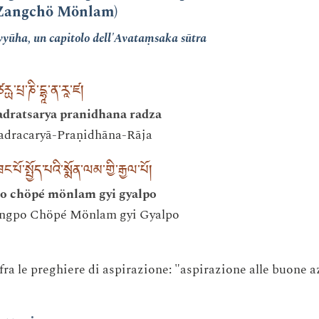
Zangchö Mönlam)
vyūha, un capitolo dell'Avataṃsaka sūtra
རྻ་པྲ་ཎི་དྷཱ་ན་རཱ་ཛ།
adratsarya pranidhana radza
hadracaryā-Praṇidhāna-Rāja
ོ་སྤྱོད་པའི་སྨོན་ལམ་གྱི་རྒྱལ་པོ།
o chöpé mönlam gyi gyalpo
Zangpo Chöpé Mönlam gyi Gyalpo
 fra le preghiere di aspirazione: "aspirazione alle buone a