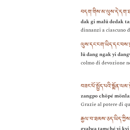
བདག་གིས་མ་ལུས་དེ་དག
dak gi malü dedak t
dinnanzi a ciascuno 
ལུས་དང་ངག་ཡིད་དང་བས་ཕྱ
lü dang ngak yi dang
colmo di devozione ne
བཟང་པོ་སྤྱོད་པའི་སྨོན་ལ
zangpo chöpé mönla
Grazie al potere di q
རྒྱལ་བ་ཐམས་ཅད་ཡིད་ཀྱིས
gyalwa tamché yi ky