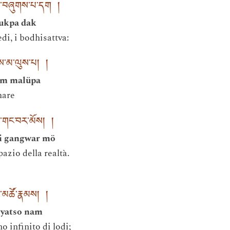
་ན་བཞུགས་པ་དག །
hukpa dak
edi, i bodhisattva:
ྣམས་མ་ལུས་པ། །
nam malüpa
mare
་གང་བར་མོས། །
gi gangwar mö
azio della realtà.
ྱ་མཚོ་རྣམས། །
gyatso nam
o infinito di lodi;