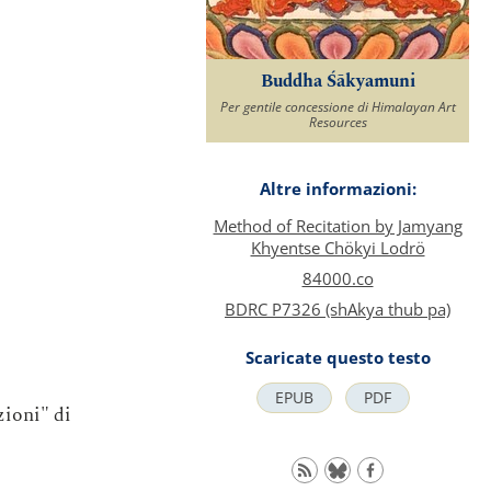
Buddha Śākyamuni
Per gentile concessione di Himalayan Art
Resources
Altre informazioni:
Method of Recitation by Jamyang
Khyentse Chökyi Lodrö
84000.co
BDRC P7326 (shAkya thub pa)
Scaricate questo testo
EPUB
PDF
zioni" di