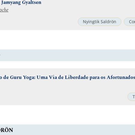
a Jamyang Gyaltsen
oche
Nyingtik Saldrön
Co
O
 de Guru Yoga: Uma Via de Liberdade para os Afortunado
T
DRÖN