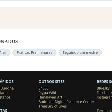
ONADOS
Afar
Praticas Preliminares
Seguindo um mestre
RÁPIDOS
OUTROS SITES
REDES S
o Buddha
84000
Bluesky
dianos
Rigpa Wiki
Faceboo
etanos
Himalayan Art
Instagra
Buddhist Digital Resource Center
Treasury of Lives
TAS
Termos d