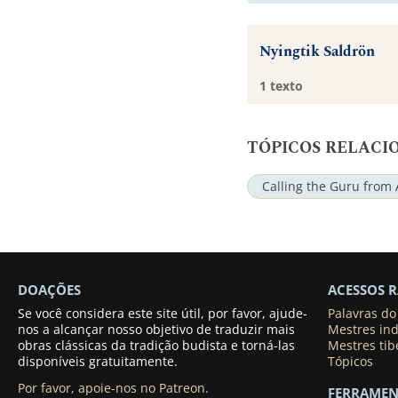
Nyingtik Saldrön
1 texto
TÓPICOS RELACI
Calling the Guru from 
DOAÇÕES
ACESSOS 
Se você considera este site útil, por favor, ajude-
Palavras d
nos a alcançar nosso objetivo de traduzir mais
Mestres in
obras clássicas da tradição budista e torná-las
Mestres tib
disponíveis gratuitamente.
Tópicos
Por favor, apoie-nos no Patreon.
FERRAMEN