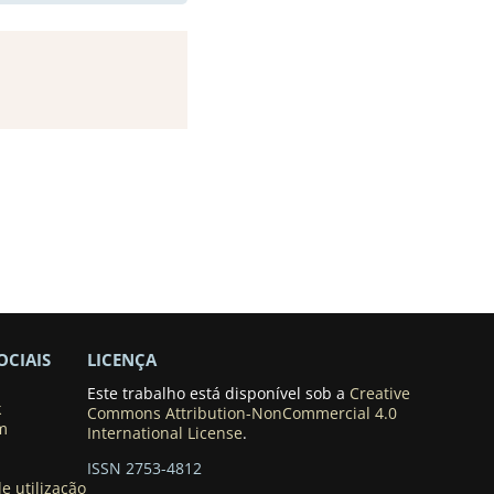
OCIAIS
LICENÇA
Este trabalho está disponível sob a
Creative
k
Commons Attribution-NonCommercial 4.0
m
International License
.
ISSN 2753-4812
e utilização