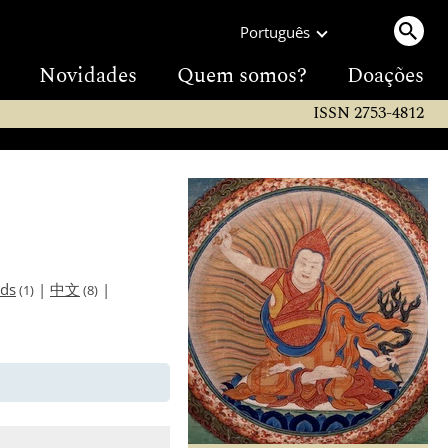
Português
Novidades
Quem somos?
Doações
ISSN 2753-4812
nds
|
中文
|
(1)
(8)