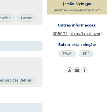
Jatsön Nyingpo
Cortesia de Himalayan Art Resources
nselho
Cartas
Outras informações:
BDRC T4 (bla ma'i rnal 'byor)
Baixar esta coleção:
EPUB
PDF
s
esouro das Ḍākinīs