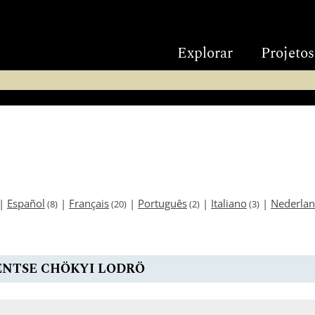
Explorar
Projetos
|
Español
|
Français
|
Português
|
Italiano
|
Nederla
(8)
(20)
(2)
(3)
NTSE CHÖKYI LODRÖ