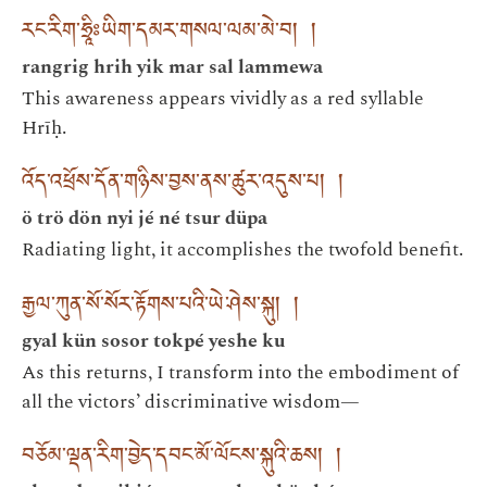
རང་རིག་ཧྲཱིཿཡིག་དམར་གསལ་ལམ་མེ་བ། །
rangrig hrih yik mar sal lammewa
This awareness appears vividly as a red syllable
Hrīḥ.
འོད་འཕྲོས་དོན་གཉིས་བྱས་ནས་ཚུར་འདུས་པ། །
ö trö dön nyi jé né tsur düpa
Radiating light, it accomplishes the twofold benefit.
རྒྱལ་ཀུན་སོ་སོར་རྟོགས་པའི་ཡེ་ཤེས་སྐུ། །
gyal kün sosor tokpé yeshe ku
As this returns, I transform into the embodiment of
all the victors’ discriminative wisdom—
བཅོམ་ལྡན་རིག་བྱེད་དབང་མོ་ལོངས་སྐུའི་ཆས། །