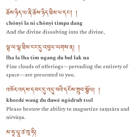
ཆོས་ཉིད་ལ་ནི་ཆོས་ཉིད་ཐིམ་པ་དང་། །
chönyi la ni chönyi timpa dang
And the divine dissolving into the divine,
ལྷ་ལ་ལྷ་ཐིམ་ངང་དུ་འབུལ་ལགས་ན། །
lha la lha tim ngang du bul lak na
Fine clouds of offerings—pervading the entirety of
space—are presented to you.
འཁོར་འདས་དབང་དུ་འདུ་བའི་དངོས་གྲུབ་སྩོལ། །
khordé wang du duwé ngödrub tsol
Please bestow the ability to magnetize saṃsāra and
nirvāṇa.
མ་ཧཱ་པཱུ་ཙ་ཁཱ་ཧི།