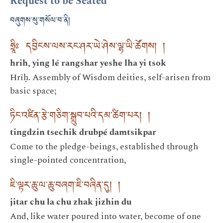
Request to be Seated
བཞུགས་སུ་གསོལ་བ་ནི།
ཧྲཱིཿ དབྱིངས་ལས་རང་ཤར་ཡེ་ཤེས་ལྷ་ཡི་ཚོགས། །
hrih, ying lé rangshar yeshe lha yi tsok
Hrīḥ. Assembly of Wisdom deities, self-arisen from
basic space;
ཏིང་འཛིན་རྩེ་གཅིག་སྒྲུབ་པའི་དམ་ཚིག་པར། །
tingdzin tsechik drubpé damtsikpar
Come to the pledge-beings, established through
single-pointed concentration,
ཇི་ལྟར་ཆུ་ལ་ཆུ་བཞག་ཇི་བཞིན་དུ། །
jitar chu la chu zhak jizhin du
And, like water poured into water, become of one