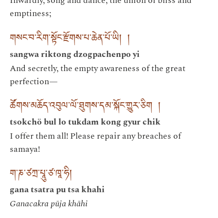
Inwardly, song and dance, the union of bliss and
emptiness;
གསང་བ་རིག་སྟོང་རྫོགས་པ་ཆེན་པོ་ཡི། །
sangwa riktong dzogpachenpo yi
And secretly, the empty awareness of the great
perfection—
ཚོགས་མཆོད་འབུལ་ལོ་ཐུགས་དམ་སྐོང་གྱུར་ཅིག །
tsokchö bul lo tukdam kong gyur chik
I offer them all! Please repair any breaches of
samaya!
ག་ཎ་ཙཀྲ་པཱུ་ཙ་ཁཱ་ཧི།
gana tsatra pu tsa khahi
Ganacakra pūja khāhi