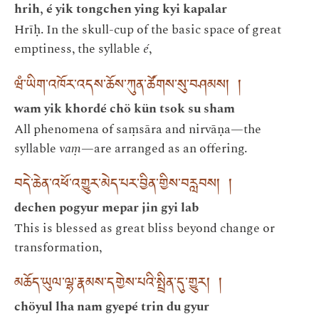
hrih, é yik tongchen ying kyi kapalar
Hrīḥ. In the skull-cup of the basic space of great
emptiness, the syllable
é
,
ཝཾ་ཡིག་འཁོར་འདས་ཆོས་ཀུན་ཚོགས་སུ་བཤམས། །
wam yik khordé chö kün tsok su sham
All phenomena of saṃsāra and nirvāṇa—the
syllable
vaṃ
—are arranged as an offering.
བདེ་ཆེན་འཕོ་འགྱུར་མེད་པར་བྱིན་གྱིས་བརླབས། །
dechen pogyur mepar jin gyi lab
This is blessed as great bliss beyond change or
transformation,
མཆོད་ཡུལ་ལྷ་རྣམས་དགྱེས་པའི་སྤྲིན་དུ་གྱུར། །
chöyul lha nam gyepé trin du gyur