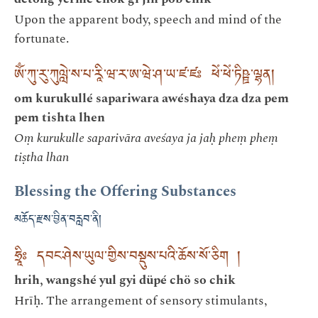
Upon the apparent body, speech and mind of the
fortunate.
ཨོྃ་ཀུ་རུ་ཀུལླེ་ས་པ་རཱི་ཝ་ར་ཨ་ཝེ་ཤ་ཡ་ཛ་ཛཿ ཕེཾ་ཕེཾ་ཏིཥྛ་ལྷན།
om kurukullé sapariwara awéshaya dza dza pem
pem tishta lhen
Oṃ kurukulle saparivāra aveśaya ja jaḥ pheṃ pheṃ
tiṣtha lhan
Blessing the Offering Substances
མཆོད་རྫས་བྱིན་བརླབ་ནི།
ཧྲཱིཿ དབང་ཤེས་ཡུལ་གྱིས་བསྡུས་པའི་ཆོས་སོ་ཅིག །
hrih, wangshé yul gyi düpé chö so chik
Hrīḥ. The arrangement of sensory stimulants,