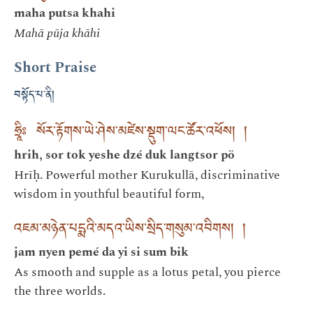
maha putsa khahi
Mahā pūja khāhi
Short Praise
བསྟོད་པ་ནི།
ཧྲཱིཿ སོར་རྟོགས་ཡེ་ཤེས་མཛེས་སྡུག་ལང་ཚོར་འཕོས། །
hrih, sor tok yeshe dzé duk langtsor pö
Hrīḥ. Powerful mother Kurukullā, discriminative
wisdom in youthful beautiful form,
འཇམ་མཉེན་པདྨའི་མདའ་ཡིས་སྲིད་གསུམ་འབིགས། །
jam nyen pemé da yi si sum bik
As smooth and supple as a lotus petal, you pierce
the three worlds.