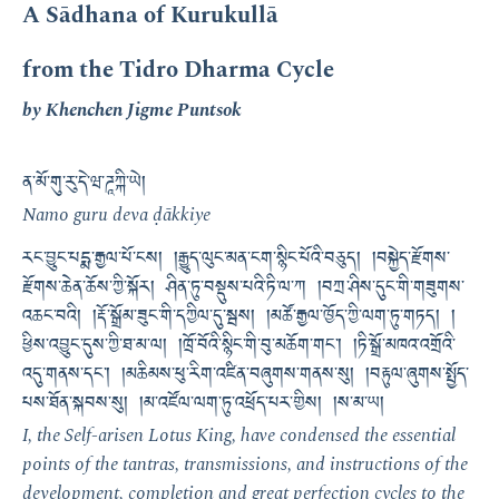
A Sādhana of Kurukullā
from the Tidro Dharma Cycle
by Khenchen Jigme Puntsok
ན་མོ་གུ་རུ་དེ་ཝ་ཌཱཀྐི་ཡེ།
Namo guru deva ḍākkiye
རང་བྱུང་པདྨ་རྒྱལ་པོ་ངས། །རྒྱུད་ལུང་མན་ངག་སྙིང་པོའི་བཅུད། །བསྐྱེད་རྫོགས་
རྫོགས་ཆེན་ཆོས་ཀྱི་སྐོར། ཤིན་ཏུ་བསྡུས་པའི་ཏི་ལ་ཀ །བཀྲ་ཤིས་དུང་གི་གཟུགས་
འཆང་བའི། །རྡོ་སྒྲོམ་ཟུང་གི་དཀྱིལ་དུ་སྦས། །མཚོ་རྒྱལ་ཁྱོད་ཀྱི་ལག་ཏུ་གཏད། །
ཕྱིས་འབྱུང་དུས་ཀྱི་ཐ་མ་ལ། །ཁྲོ་བོའི་སྙིང་གི་བུ་མཆོག་གང་། །ཏི་སྒྲོ་མཁའ་འགྲོའི་
འདུ་གནས་དང་། །མཆིམས་ཕུ་རིག་འཛིན་བཞུགས་གནས་སུ། །བརྟུལ་ཞུགས་སྤྱོད་
པས་ཐོན་སྐབས་སུ། །མ་འཛོལ་ལག་ཏུ་འཕྲོད་པར་གྱིས། །ས་མ་ཡ།
I, the Self-arisen Lotus King, have condensed the essential
points of the tantras, transmissions, and instructions of the
development, completion and great perfection cycles to the