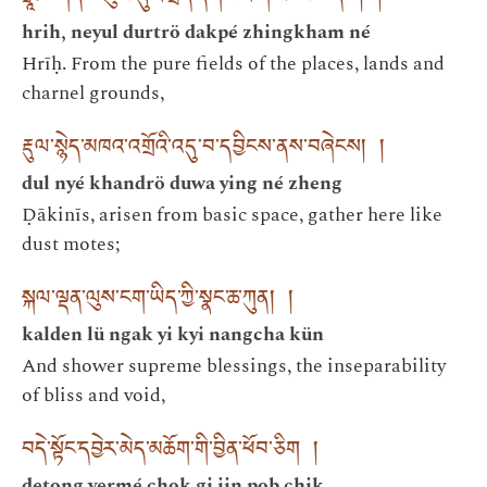
hrih, neyul durtrö dakpé zhingkham né
Hrīḥ. From the pure fields of the places, lands and
charnel grounds,
རྡུལ་སྙེད་མཁའ་འགྲོའི་འདུ་བ་དབྱིངས་ནས་བཞེངས། །
dul nyé khandrö duwa ying né zheng
Ḍākinīs, arisen from basic space, gather here like
dust motes;
སྐལ་ལྡན་ལུས་ངག་ཡིད་ཀྱི་སྣང་ཆ་ཀུན། །
kalden lü ngak yi kyi nangcha kün
And shower supreme blessings, the inseparability
of bliss and void,
བདེ་སྟོང་དབྱེར་མེད་མཆོག་གི་བྱིན་ཕོབ་ཅིག །
detong yermé chok gi jin pob chik