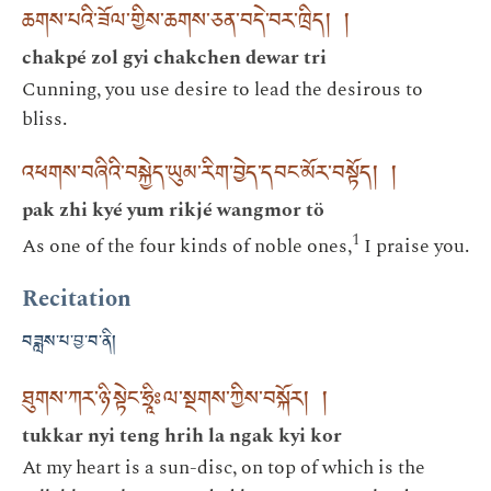
ཆགས་པའི་ཟོལ་གྱིས་ཆགས་ཅན་བདེ་བར་ཁྲིད། །
chakpé zol gyi chakchen dewar tri
Cunning, you use desire to lead the desirous to
bliss.
འཕགས་བཞིའི་བསྐྱེད་ཡུམ་རིག་བྱེད་དབང་མོར་བསྟོད། །
pak zhi kyé yum rikjé wangmor tö
1
As one of the four kinds of noble ones,
I praise you.
Recitation
བཟླས་པ་བྱ་བ་ནི།
ཐུགས་ཀར་ཉི་སྟེང་ཧྲཱིཿལ་སྔགས་ཀྱིས་བསྐོར། །
tukkar nyi teng hrih la ngak kyi kor
At my heart is a sun-disc, on top of which is the