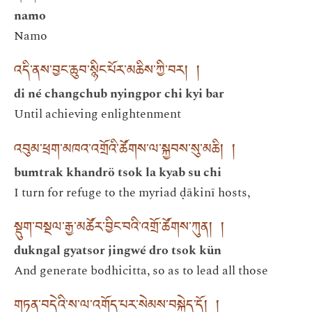
namo
Namo
འདི་ནས་བྱང་ཆུབ་སྙིང་པོར་མཆིས་ཀྱི་བར། །
di né changchub nyingpor chi kyi bar
Until achieving enlightenment
འབུམ་ཕྲག་མཁའ་འགྲོའི་ཚོགས་ལ་སྐྱབས་སུ་མཆི། །
bumtrak khandrö tsok la kyab su chi
I turn for refuge to the myriad ḍākinī hosts,
སྡུག་བསྔལ་རྒྱ་མཚོར་བྱིང་བའི་འགྲོ་ཚོགས་ཀུན། །
dukngal gyatsor jingwé dro tsok kün
And generate bodhicitta, so as to lead all those
གཏན་བདེའི་ས་ལ་འགོད་པར་སེམས་བསྐྱེད་དོ། །