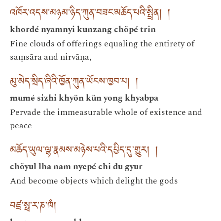
འཁོར་འདས་མཉམ་ཉིད་ཀུན་བཟང་མཆོད་པའི་སྤྲིན། །
khordé nyamnyi kunzang chöpé trin
Fine clouds of offerings equaling the entirety of
saṃsāra and nirvāṇa,
མུ་མེད་སྲིད་ཞིའི་ཁྱོན་ཀུན་ཡོངས་ཁྱབ་པ། །
mumé sizhi khyön kün yong khyabpa
Pervade the immeasurable whole of existence and
peace
མཆོད་ཡུལ་ལྷ་རྣམས་མཉེས་པའི་དཔྱིད་དུ་གྱུར། །
chöyul lha nam nyepé chi du gyur
And become objects which delight the gods
བཛྲ་སྥ་ར་ཎ་ཁཾ།