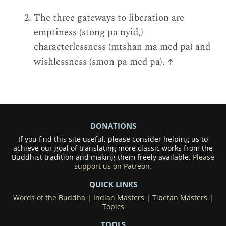
The three gateways to liberation are
emptiness (stong pa nyid,)
characterlessness (mtshan ma med pa) and
wishlessness (smon pa med pa).
↑
DONATIONS
If you find this site useful, please consider helping us to
achieve our goal of translating more classic works from the
Buddhist tradition and making them freely available.
Please
support us on Patreon.
QUICK LINKS
Words of the Buddha
|
Indian Masters
|
Tibetan Masters
|
Topics
TOOLS