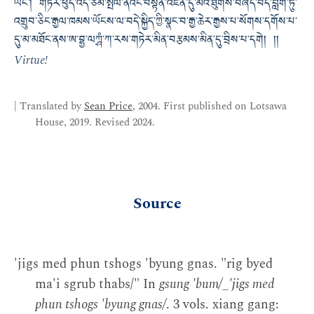
ཡང་། གཏེར་ཕུད་འདི་ཙམ་སྤེལ་ནའང་བསྟན་འཛིན་དུ་མའི་ཐུགས་བཞེད་བདེ་བླག་ཏུ་
འགྲུབ་ཅིང་རྒྱལ་ཁམས་ཡོངས་ལ་བདེ་སྐྱིད་ཀྱི་སྣང་བ་རྒྱ་ཆེར་རྒྱས་པ་སོགས་དགོས་པ་
དུ་མ་མཐོང་ནས་ཨ་བྷྱ་ལཀྴཾ་ཀ་རས་གཏེར་མིན་བརྩམས་མིན་དུ་བྲིས་པ་དགེ། །།
Virtue!
| Translated by
Sean Price
, 2004. First published on Lotsawa
House, 2019. Revised 2024.
Source
'jigs med phun tshogs 'byung gnas. "rig byed
ma'i sgrub thabs/" In
gsung 'bum/_'jigs med
phun tshogs 'byung gnas/
. 3 vols. xiang gang: