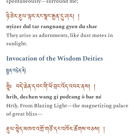
spontaneously—surround me;
ཉི་ཟེར་རྡུལ་ལྟར་རང་སྣང་རྒྱན་དུ་ཤར། །
nyizer dul tar rangnang gyen du shar
They arise as adornments, like dust motes in
sunlight.
Invocation of the Wisdom Deities
སྤྱན་འདྲེན་ནི།
ཧྲཱིཿ བདེ་ཆེན་དབང་གི་ཕོ་བྲང་འོད་འབར་ནས། །
hrih, dechen wang gi podrang ö bar né
Hrīḥ. From Blazing Light—the magnetizing palace
of great bliss—
རྡུལ་སྙེད་མཁའ་འགྲོ་གཙོ་དང་འཁོར་ཚོགས་བཅས། །