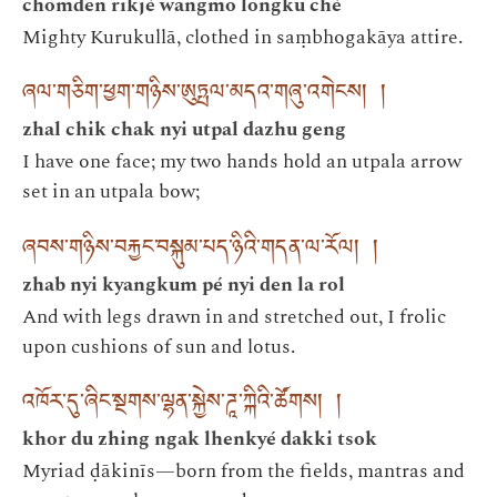
chomden rikjé wangmo longkü ché
Mighty Kurukullā, clothed in saṃbhogakāya attire.
ཞལ་གཅིག་ཕྱག་གཉིས་ཨུཏྤལ་མདའ་གཞུ་འགེངས། །
zhal chik chak nyi utpal dazhu geng
I have one face; my two hands hold an utpala arrow
set in an utpala bow;
ཞབས་གཉིས་བརྐྱང་བསྐུམ་པད་ཉིའི་གདན་ལ་རོལ། །
zhab nyi kyangkum pé nyi den la rol
And with legs drawn in and stretched out, I frolic
upon cushions of sun and lotus.
འཁོར་དུ་ཞིང་སྔགས་ལྷན་སྐྱེས་ཌཱ་ཀྐིའི་ཚོགས། །
khor du zhing ngak lhenkyé dakki tsok
Myriad ḍākinīs—born from the fields, mantras and