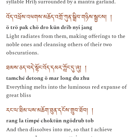
syllable Hrīḥ surrounded by a mantra garland.
འོད་འཕྲོས་འཕགས་མཆོད་འགྲོ་ཀུན་སྒྲིབ་གཉིས་སྦྱངས། །
ö trö pak chö dro kün drib nyi jang
Light radiates from them, making offerings to the
noble ones and cleansing others of their two
obscurations.
ཐམས་ཅད་བདེ་སྟོང་འོད་དམར་ཀློང་དུ་ཞུ། །
tamché detong ö mar long du zhu
Everything melts into the luminous red expanse of
great bliss
རང་ལ་ཐིམ་པས་མཆོག་ཐུན་དངོས་གྲུབ་ཐོབ། །
rang la timpé choktün ngödrub tob
And then dissolves into me, so that I achieve