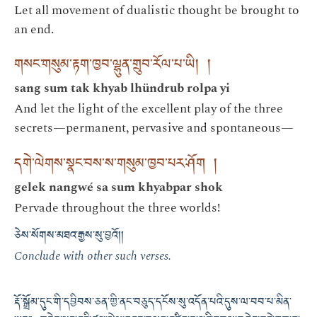
Let all movement of dualistic thought be brought to
an end.
གསང་གསུམ་རྟག་ཁྱབ་ལྷུན་གྲུབ་རོལ་པ་ཡི། །
sang sum tak khyab lhündrub rolpa yi
And let the light of the excellent play of the three
secrets—permanent, pervasive and spontaneous—
དགེ་ལེགས་སྣང་བས་ས་གསུམ་ཁྱབ་པར་ཤོག །
gelek nangwé sa sum khyabpar shok
Pervade throughout the three worlds!
ཅེས་སོགས་མཐའ་རྒྱས་སུ་བྱའོ། །
Conclude with other such verses.
རྡོ་སྒྲོམ་དུང་གི་དབྱིབས་ཅན་གྱི་ནང་བཅུད་དངོས་སུ་འདོན་པའི་དུས་ལ་བབ་པ་མིན་