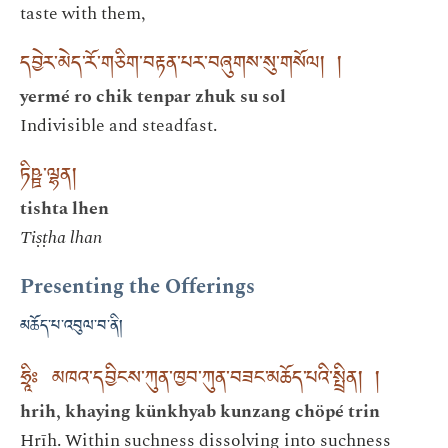
taste with them,
དབྱེར་མེད་རོ་གཅིག་བརྟན་པར་བཞུགས་སུ་གསོལ། །
yermé ro chik tenpar zhuk su sol
Indivisible and steadfast.
ཏིཥྛ་ལྷན།
tishta lhen
Tiṣṭha lhan
Presenting the Offerings
མཆོད་པ་འབུལ་བ་ནི།
ཧྲཱིཿ མཁའ་དབྱིངས་ཀུན་ཁྱབ་ཀུན་བཟང་མཆོད་པའི་སྤྲིན། །
hrih, khaying künkhyab kunzang chöpé trin
Hrīḥ. Within suchness dissolving into suchness