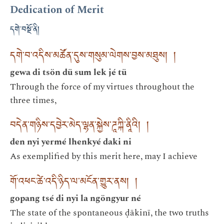
Dedication of Merit
དགེ་བསྔོ་ནི།
དགེ་བ་འདིས་མཚོན་དུས་གསུམ་ལེགས་བྱས་མཐུས། །
gewa di tsön dü sum lek jé tü
Through the force of my virtues throughout the
three times,
བདེན་གཉིས་དབྱེར་མེད་ལྷན་སྐྱེས་ཌཱཀྐི་ནཱིའི། །
den nyi yermé lhenkyé daki ni
As exemplified by this merit here, may I achieve
གོ་འཕང་ཚེ་འདི་ཉིད་ལ་མངོན་གྱུར་ནས། །
gopang tsé di nyi la ngöngyur né
The state of the spontaneous ḍākinī, the two truths