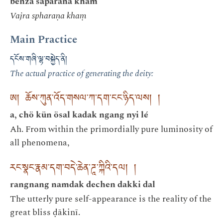
benza saparana kham
Vajra spharaṇa khaṃ
Main Practice
དངོས་གཞི་ལྷ་བསྐྱེད་ནི།
The actual practice of generating the deity:
ཨ། ཆོས་ཀུན་འོད་གསལ་ཀ་དག་ངང་ཉིད་ལས། །
a, chö kün ösal kadak ngang nyi lé
Ah. From within the primordially pure luminosity of
all phenomena,
རང་སྣང་རྣམ་དག་བདེ་ཆེན་ཌཱ་ཀྐིའི་དལ། །
rangnang namdak dechen dakki dal
The utterly pure self-appearance is the reality of the
great bliss ḍākinī.