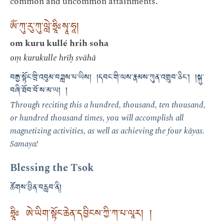
common and uncommon attainments.
ཨོཾ་ཀུ་རུ་ཀུ་ལླེ་ཧྲཱིཿསྭཱ་ཧཱ།
om kuru kullé hrih soha
oṃ kurukulle hrīḥ svāhā
བརྒྱ་སྟོང་ཁྲི་འབུམ་བཟླས་པ་ཡིས། །དབང་གི་ལས་རྣམས་ཀུན་འགྲུབ་ཅིང་། །སྐུ་
བཞི་ཐོབ་བོ་ས་མ་ཡ། །
Through reciting this a hundred, thousand, ten thousand,
or hundred thousand times, you will accomplish all
magnetizing activities, as well as achieving the four kāyas.
Samaya!
Blessing the Tsok
ཚོགས་བྱིན་བརླབ་ནི།
ཧྲཱིཿ ཨེ་ཡིག་སྟོང་ཆེན་དབྱིངས་ཀྱི་ཀ་པ་ལཱར། །