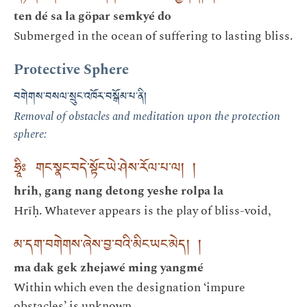
ten dé sa la göpar semkyé do
Submerged in the ocean of suffering to lasting bliss.
Protective Sphere
བགེགས་བསལ་སྲུང་འཁོར་བསྒོམ་པ་ནི།
Removal of obstacles and meditation upon the protection
sphere:
ཧྲཱིཿ གང་སྣང་བདེ་སྟོང་ཡེ་ཤེས་རོལ་པ་ལ། །
hrih, gang nang detong yeshe rolpa la
Hrīḥ. Whatever appears is the play of bliss-void,
མ་དག་བགེགས་ཞེས་བྱ་བའི་མིང་ཡང་མེད། །
ma dak gek zhejawé ming yangmé
Within which even the designation ‘impure
obstacles’ is unknown.