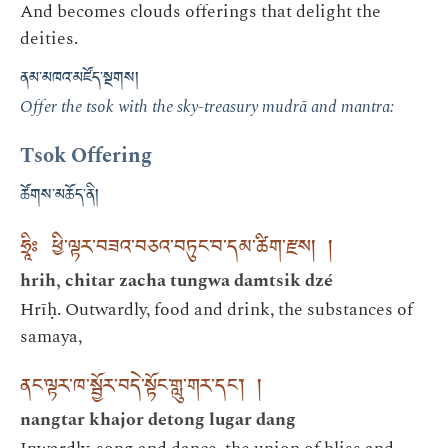
And becomes clouds offerings that delight the
deities.
ནམ་མཁའ་མཛོད་སྔགས།
Offer the tsok with the sky-treasury mudrā and mantra:
Tsok Offering
ཚོགས་མཆོད་ནི།
ཧྲཱིཿ ཕྱི་ལྟར་བཟའ་བཅའ་བཏུང་བ་དམ་ཚིག་རྫས། །
hrih, chitar zacha tungwa damtsik dzé
Hrīḥ. Outwardly, food and drink, the substances of
samaya,
ནང་ལྟར་ཁ་སྦྱོར་བདེ་སྟོང་གླུ་གར་དང་། །
nangtar khajor detong lugar dang