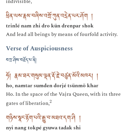
indivisible,
ཕྲིན་ལས་རྣམ་བཞིས་འགྲོ་ཀུན་འདྲེན་པར་ཤོག །
trinlé nam zhi dro kün drenpar shok
And lead all beings by means of fourfold activity.
Verse of Auspiciousness
བཀྲ་ཤིས་བརྗོད་པ་ནི།
ཧོ། རྣམ་ཐར་གསུམ་ལྡན་རྡོ་རྗེ་བཙུན་མོའི་མཁར། །
ho, namtar sumden dorjé tsünmö khar
Ho. In the space of the Vajra Queen, with its three
2
gates of liberation,
གཉིས་སྣང་རྟོག་པའི་རྒྱུ་བ་མཐའ་དག་ཤི །
nyi nang tokpé gyuwa tadak shi