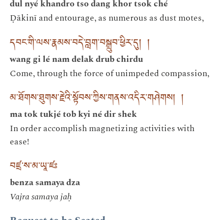
dul nyé khandro tso dang khor tsok ché
Ḍākinī and entourage, as numerous as dust motes,
དབང་གི་ལས་རྣམས་བདེ་བླག་བསྒྲུབ་ཕྱིར་དུ། །
wang gi lé nam delak drub chirdu
Come, through the force of unimpeded compassion,
མ་ཐོགས་ཐུགས་རྗེའི་སྟོབས་ཀྱིས་གནས་འདིར་གཤེགས། །
ma tok tukjé tob kyi né dir shek
In order accomplish magnetizing activities with
ease!
བཛྲ་ས་མ་ཡཱ་ཛཿ
benza samaya dza
Vajra samaya jaḥ