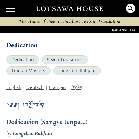
The Home of Tibetan Buddhist Texts in Translation
ISSN 2753-4812
Dedication
Dedication
Seven Treasuries
Tibetan Masters
Longchen Rabjam
བོད་ཡིག
English
|
Deutsch
|
Français
|
༄༅། །བསྔོ་བ་ནི།
Dedication (Sangye tenpa...)
by Longchen Rabjam