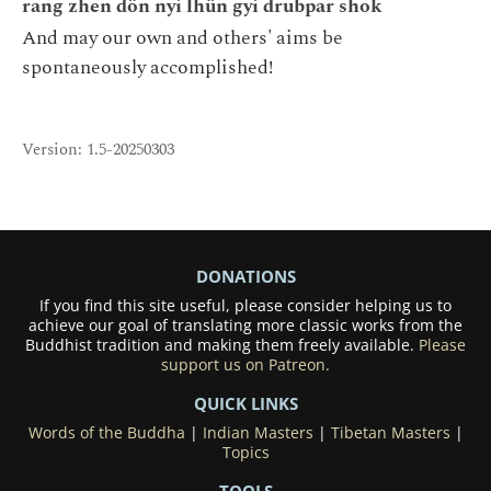
rang zhen dön nyi lhün gyi drubpar shok
And may our own and others' aims be
spontaneously accomplished!
Version: 1.5-20250303
DONATIONS
If you find this site useful, please consider helping us to
achieve our goal of translating more classic works from the
Buddhist tradition and making them freely available.
Please
support us on Patreon.
QUICK LINKS
Words of the Buddha
|
Indian Masters
|
Tibetan Masters
|
Topics