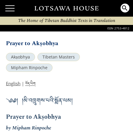
The Home of Tibetan Buddhist Texts in Translation
ISSN 2753-4812
Prayer to Akṣobhya
Akṣobhya
Tibetan Masters
Mipham Rinpoche
བོད་ཡིག
English
|
༄༅། །མི་འཁྲུགས་པའི་སྨོན་ལམ།
Prayer to Akṣobhya
by Mipham Rinpoche