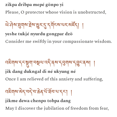
zikpa dribpa mepé gönpo yi
Please, O protector whose vision is unobstructed,
ཡེ་ཤེས་ཐུགས་རྗེས་མྱུར་དུ་དགོངས་པར་མཛོད། །
yeshe tukjé nyurdu gongpar dzö
Consider me swiftly in your compassionate wisdom.
འཇིགས་དང་སྡུག་བསྔལ་འདི་ནས་དབུགས་དབྱུང་ནས། །
jik dang dukngal di né ukyung né
Once I am relieved of this anxiety and suffering,
འཇིགས་མེད་བདེ་བ་ཆེན་པོ་ཐོབ་པ་དང་། །
jikme dewa chenpo tobpa dang
May I discover the jubilation of freedom from fear,