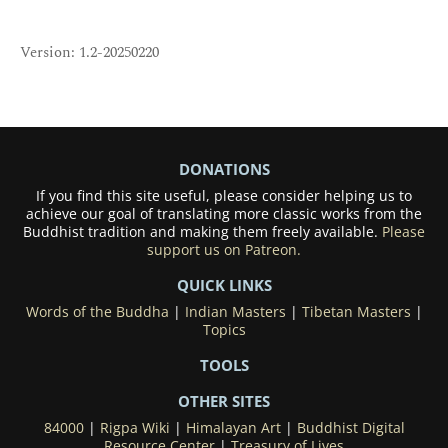
Version: 1.2-20250220
DONATIONS
If you find this site useful, please consider helping us to
achieve our goal of translating more classic works from the
Buddhist tradition and making them freely available.
Please
support us on Patreon.
QUICK LINKS
Words of the Buddha
|
Indian Masters
|
Tibetan Masters
|
Topics
TOOLS
OTHER SITES
84000
|
Rigpa Wiki
|
Himalayan Art
|
Buddhist Digital
Resource Center
|
Treasury of Lives