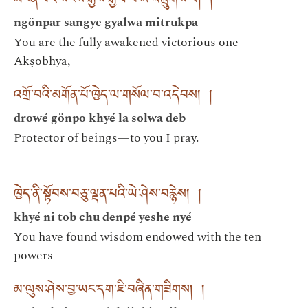
མངོན་པར་སངས་རྒྱས་རྒྱལ་བ་མི་འཁྲུགས་པ། །
ngönpar sangye gyalwa mitrukpa
You are the fully awakened victorious one
Akṣobhya,
འགྲོ་བའི་མགོན་པོ་ཁྱེད་ལ་གསོལ་བ་འདེབས། །
drowé gönpo khyé la solwa deb
Protector of beings—to you I pray.
ཁྱེད་ནི་སྟོབས་བཅུ་ལྡན་པའི་ཡེ་ཤེས་བརྙེས། །
khyé ni tob chu denpé yeshe nyé
You have found wisdom endowed with the ten
powers
མ་ལུས་ཤེས་བྱ་ཡང་དག་ཇི་བཞིན་གཟིགས། །