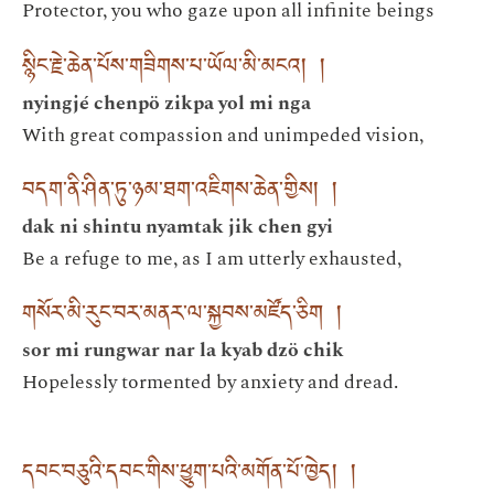
Protector, you who gaze upon all infinite beings
སྙིང་རྗེ་ཆེན་པོས་གཟིགས་པ་ཡོལ་མི་མངའ། །
nyingjé chenpö zikpa yol mi nga
With great compassion and unimpeded vision,
བདག་ནི་ཤིན་ཏུ་ཉམ་ཐག་འཇིགས་ཆེན་གྱིས། །
dak ni shintu nyamtak jik chen gyi
Be a refuge to me, as I am utterly exhausted,
གསོར་མི་རུང་བར་མནར་ལ་སྐྱབས་མཛོད་ཅིག །
sor mi rungwar nar la kyab dzö chik
Hopelessly tormented by anxiety and dread.
དབང་བཅུའི་དབང་གིས་ཕྱུག་པའི་མགོན་པོ་ཁྱེད། །