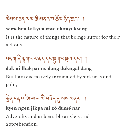
སེམས་ཅན་ལས་ཀྱི་མནར་བ་ཆོས་ཉིད་ཀྱང་། །
semchen lé kyi narwa chönyi kyang
It is the nature of things that beings suffer for their
actions,
བདག་ནི་ལྷག་པར་ནད་དང་སྡུག་བསྔལ་དང་། །
dak ni lhakpar né dang dukngal dang
But I am excessively tormented by sickness and
pain,
རྐྱེན་ངན་འཇིགས་པ་མི་བཟོད་དུ་མས་མནར། །
kyen ngen jikpa mi zö dumé nar
Adversity and unbearable anxiety and
apprehension.