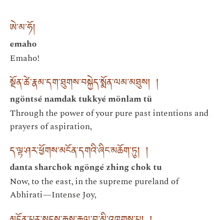
ཨེ་མ་ཧོ།
emaho
Emaho!
སྔོན་ཚེ་རྣམ་དག་ཐུགས་བསྐྱེད་སྨོན་ལམ་མཐུས། །
ngöntsé namdak tukkyé mönlam tü
Through the power of your pure past intentions and
prayers of aspiration,
ད་ལྟ་ཤར་ཕྱོགས་མངོན་དགའི་ཞིང་མཆོག་ཏུ། །
danta sharchok ngöngé zhing chok tu
Now, to the east, in the supreme pureland of
Abhirati—Intense Joy,