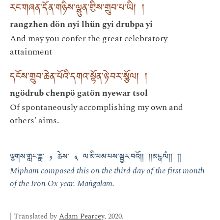
རང་གཞན་དོན་གཉིས་ལྷུན་གྱིས་གྲུབ་པ་ཡི། །
rangzhen dön nyi lhün gyi drubpa yi
And may you confer the great celebratory
attainment
དངོས་གྲུབ་ཆེན་པོའི་དགའ་སྟོན་ཉེ་བར་སྩོལ། །
ngödrub chenpö gatön nyewar tsol
Of spontaneously accomplishing my own and
others' aims.
ལྕགས་གླང་ཟླ་ ༡ ཚེས་ ༣ ལ་མི་ཕམ་པས་སྦྱར་བའོ།། །།མངྒ་ལཾ།། །།
Mipham composed this on the third day of the first month
of the Iron Ox year. Maṅgalam.
| Translated by
Adam Pearcey
, 2020.