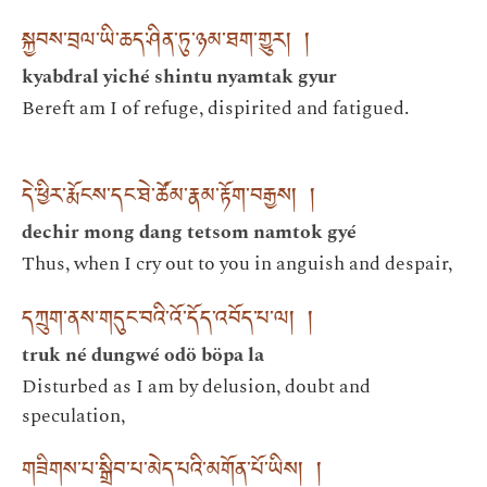
སྐྱབས་བྲལ་ཡི་ཆད་ཤིན་ཏུ་ཉམ་ཐག་གྱུར། །
kyabdral yiché shintu nyamtak gyur
Bereft am I of refuge, dispirited and fatigued.
དེ་ཕྱིར་རྨོངས་དང་ཐེ་ཚོམ་རྣམ་རྟོག་བརྒྱས། །
dechir mong dang tetsom namtok gyé
Thus, when I cry out to you in anguish and despair,
དཀྲུག་ནས་གདུང་བའི་འོ་དོད་འབོད་པ་ལ། །
truk né dungwé odö böpa la
Disturbed as I am by delusion, doubt and
speculation,
གཟིགས་པ་སྒྲིབ་པ་མེད་པའི་མགོན་པོ་ཡིས། །