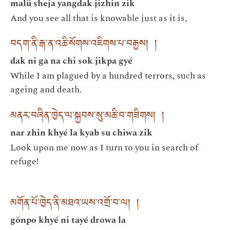
malü sheja yangdak jizhin zik
And you see all that is knowable just as it is,
བདག་ནི་རྒ་ན་འཆི་སོགས་འཇིགས་པ་བརྒྱས། །
dak ni ga na chi sok jikpa gyé
While I am plagued by a hundred terrors, such as
ageing and death.
མནར་བཞིན་ཁྱེད་ལ་སྐྱབས་སུ་མཆི་བ་གཟིགས། །
nar zhin khyé la kyab su chiwa zik
Look upon me now as I turn to you in search of
refuge!
མགོན་པོ་ཁྱེད་ནི་མཐའ་ཡས་འགྲོ་བ་ལ། །
gönpo khyé ni tayé drowa la