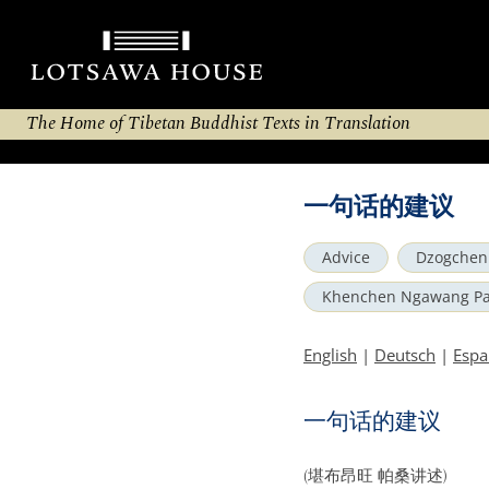
The Home of Tibetan Buddhist Texts in Translation
一句话的建议
Advice
Dzogchen
Khenchen Ngawang Pa
English
|
Deutsch
|
Espa
一句话的建议
(堪布昂旺 帕桑讲述)