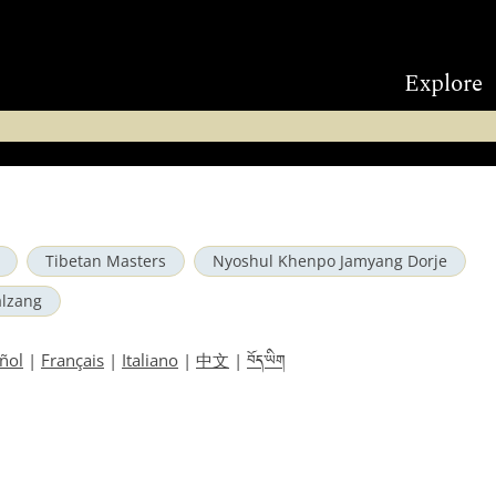
Explore
Tibetan Masters
Nyoshul Khenpo Jamyang Dorje
lzang
བོད་ཡིག
ñol
|
Français
|
Italiano
|
中文
|