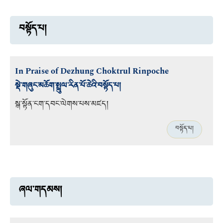
བསྟོད་པ།
In Praise of Dezhung Choktrul Rinpoche
སྡེ་གཞུང་མཆོག་སྤྲུལ་རིན་པོ་ཆེའི་བསྟོད་པ།
སྒ་སྟོན་ངག་དབང་ལེགས་པས་མཛད།
བསྟོད་པ།
ཞལ་གདམས།