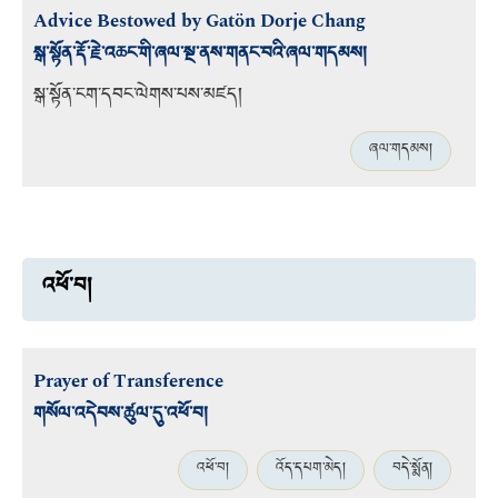
Advice Bestowed by Gatön Dorje Chang
སྒ་སྟོན་རྡོ་རྗེ་འཆང་གི་ཞལ་སྔ་ནས་གནང་བའི་ཞལ་གདམས།
སྒ་སྟོན་ངག་དབང་ལེགས་པས་མཛད།
ཞལ་གདམས།
འཕོ་བ།
Prayer of Transference
གསོལ་འདེབས་ཚུལ་དུ་འཕོ་བ།
འཕོ་བ།
འོད་དཔག་མེད།
བདེ་སྨོན།