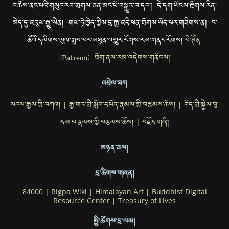
ང་ཚོས་ནང་པའི་གསུང་རབ་གྲགས་ཅན་མང་པོ་བསྒྱུར་བ་དང་། དེ་དག་ཡོངས་རྫོགས་རིན་
མེད་དུ་འབུལ་རྒྱུ་ཡིན། གལ་ཏེ་ཁྱེད་ཀྱིས་དྲ་རྒྱ་འདི་ཕན་ཐོགས་ཡོད་པར་གཟིགས་ན། ང་
ཚོའི་དམིགས་ཡུལ་གྲུབ་པར་མཐུན་འགྱུར་རོགས་རམ་གནང་རོགས།
པེ་ཊོན་
(Patreon) ཐོག་ནས་རམ་འདེགས་གནོངས།
འབྲེལ་ཐག
སངས་རྒྱས་ཀྱི་བཀའ།
རྒྱ་གར་གྱི་སློབ་དཔོན་རྣམས་ཀྱི་བརྩམས་ཆོས།
བོད་གྱི་སྐྱེས་བུ་
|
|
དམ་པ་རྣམས་ཀྱི་བརྩམས་ཆོས།
བརྗོད་གཞི།
|
མཉན་ཆས།
དྲ་ཚིགས་གཞན།
84000
|
Rigpa Wiki
|
Himalayan Art
|
Buddhist Digital
Resource Center
|
Treasury of Lives
སྤྱི་ཚོགས་དྲ་ལམ།