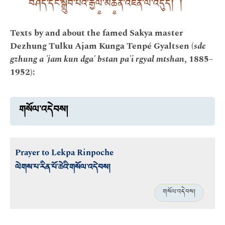
བཤད་དང་སྒྲུབ་པའི་རྒྱལ༵་མཚ༵ན་འཛིན་ལ་འདུད། །
Texts by and about the famed Sakya master
Dezhung Tulku Ajam Kunga Tenpé Gyaltsen (
sde
gzhung a 'jam kun dga' bstan pa'i rgyal mtshan
, 1885–
1952):
གསོལ་འདེབས།
Prayer to Lekpa Rinpoche
ལེགས་པ་རིན་པོ་ཆེའི་གསོལ་འདེབས།
གསོལ་འདེབས།