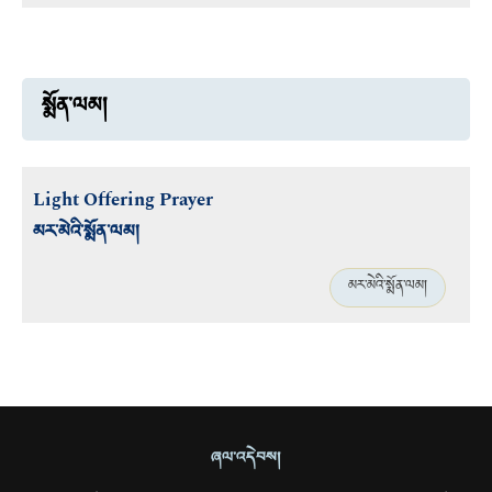
སྨོན་ལམ།
Light Offering Prayer
མར་མེའི་སྨོན་ལམ།
མར་མེའི་སྨོན་ལམ།
ཞལ་འདེབས།