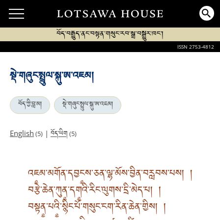
བོད་བརྒྱུད་ནང་བསྟན་གསུང་རབ་སྒྲ་བསྒྱུར་ཁང་།
ISSN 2753-4812
སྡེ་གཞུང་སྤྲུལ་སྐུ་ཨ་འཇམ།
བོད་ཀྱི་བླ་མ།
སྡེ་གཞུང་སྤྲུལ་སྐུ་ཨ་འཇམ།
བོད་ཡིག
English
|
(5)
(5)
འཇ༵མ་མགོན་དབྱང༵ས་ཅན་ལྷ་མོས་བྱིན་བརླབས་པས། །
བརྩེ་ཆེན་ཀུན༵་དག༵འི་རིང་ལུགས་དྲི་མེད་པ། །
བསྟན༵་པའི༵་སྙིང་པོ་གསུང་ངག་རིན་ཆེན་གྱིས། །