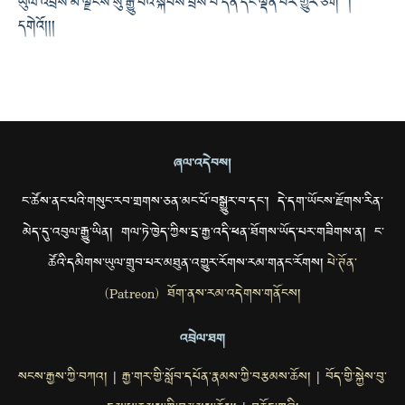
ཡུལ་འབྲས་མོ་ལྗོངས་སུ་རྒྱུ་བའི་སྐབས་བྲིས་པ་དོན་དང་ལྡན་པར་གྱུར་ཅིག །
དགེའོ། །།
ཞལ་འདེབས།
ང་ཚོས་ནང་པའི་གསུང་རབ་གྲགས་ཅན་མང་པོ་བསྒྱུར་བ་དང་། དེ་དག་ཡོངས་རྫོགས་རིན་
མེད་དུ་འབུལ་རྒྱུ་ཡིན། གལ་ཏེ་ཁྱེད་ཀྱིས་དྲ་རྒྱ་འདི་ཕན་ཐོགས་ཡོད་པར་གཟིགས་ན། ང་
ཚོའི་དམིགས་ཡུལ་གྲུབ་པར་མཐུན་འགྱུར་རོགས་རམ་གནང་རོགས།
པེ་ཊོན་
(Patreon) ཐོག་ནས་རམ་འདེགས་གནོངས།
འབྲེལ་ཐག
སངས་རྒྱས་ཀྱི་བཀའ།
རྒྱ་གར་གྱི་སློབ་དཔོན་རྣམས་ཀྱི་བརྩམས་ཆོས།
བོད་གྱི་སྐྱེས་བུ་
|
|