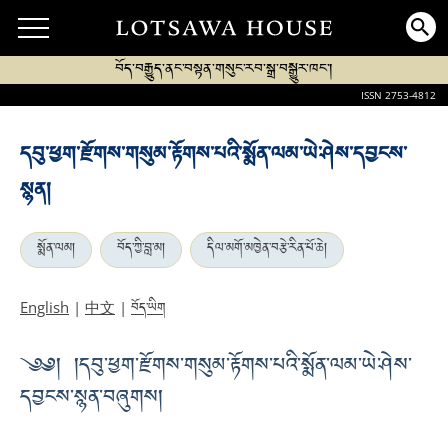
བོད་བརྒྱུད་ནང་བསྟན་གསུང་རབ་སྒྲ་བསྒྱུར་ཁང་།
ISSN 2753-4812
དབུ་ཕྱག་རྫོགས་གསུམ་རྟོགས་པའི་སྨོན་ལམ་ཡེ་ཤེས་དབྱངས་
སྙན།
སྨོན་ལམ།
བོད་ཀྱི་བླ་མ།
དིལ་མགོ་མཁྱེན་བརྩེ་རིན་པོ་ཆེ།
བོད་ཡིག
English
|
中文
|
༄༅། །དབུ་ཕྱག་རྫོགས་གསུམ་རྟོགས་པའི་སྨོན་ལམ་ཡེ་ཤེས་
དབྱངས་སྙན་བཞུགས།