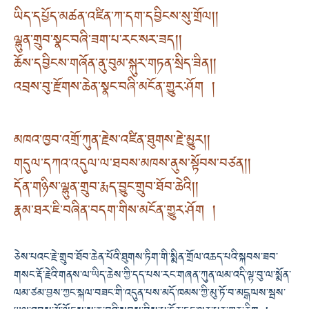
ཡིད་དཔྱོད་མཚན་འཛིན་ཀ་དག་དབྱིངས་སུ་གྲོལ། །
ལྷུན་གྲུབ་སྣང་བཞི་ཟག་པ་རང་སར་ཟད། །
ཆོས་དབྱིངས་གཞོན་ནུ་བུམ་སྐུར་གཏན་སྲིད་ཟིན། །
འབྲས་བུ་རྫོགས་ཆེན་སྣང་བཞི་མངོན་གྱུར་ཤོག །
མཁའ་ཁྱབ་འགྲོ་ཀུན་རྗེས་འཛིན་ཐུགས་རྗེ་མྱུར། །
གདུལ་དཀའ་འདུལ་ལ་ཐབས་མཁས་ནུས་སྟོབས་བཙན། །
དོན་གཉིས་ལྷུན་གྲུབ་རྨད་བྱུང་གྲུབ་ཐོབ་ཆེའི། །
རྣམ་ཐར་ཇི་བཞིན་བདག་གིས་མངོན་གྱུར་ཤོག །
ཅེས་པའང་རྗེ་གྲུབ་ཐོབ་ཆེན་པོའི་ཐུགས་ཏིག་གི་སྨིན་གྲོལ་འཆད་པའི་སྐབས་ཟབ་
གསང་རྡོ་རྗེའི་གནས་ལ་ཡིད་ཆེས་ཀྱི་དད་པས་རང་གཞན་ཀུན་ལམ་འདི་ལྟ་བུ་ལ་སྨོན་
ལམ་ཙམ་བྱས་ཀྱང་སྐལ་བཟང་གི་འདུན་པས་མདོ་ཁམས་ཀྱི་མུ་ཏོ་བ་མངྒ་ལས་སྦས་