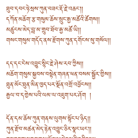
ཐུབ་དབང་ཉེ་སྲས་ཀུན་བཟང་རྡོ་རྗེ་འཆང༌། །
དཀོན་མཆོག་རྩ་གསུམ་ཆོས་སྲུང་རྒྱ་མཚོའི་ཚོགས། །
མཚུངས་མེད་བླ་མ་གྲུབ་ཐོབ་རྒྱ་མཚོ་ཡི། །
གསང་གསུམ་གདོད་ནས་རྫོགས་ཀུན་དགོངས་སུ་གསོལ། །
དད་དང་ངེས་འབྱུང་སྙིང་རྗེ་ཤེས་རབ་ཀྱིས། །
མཆོག་གསུམ་སྐྱབས་བསྟེན་གཞན་ཕན་བསམ་སྦྱོར་གྱིས། །
ཐུན་མོང་ཐུན་མིན་ཁྱད་པར་སྔོན་འགྲོ་འབྱོངས། །
རྒྱལ་བ་དགྱེས་པའི་ལམ་ལ་འཇུག་པར་ཤོག །
དོན་དམ་ཆོས་ཀུན་གནས་ལུགས་སྟོང་པ་ཉིད། །
ཀུན་རྫོབ་མཚན་མེད་རྟེན་འབྱུང་ཅིར་སྣང་ཡང༌། །