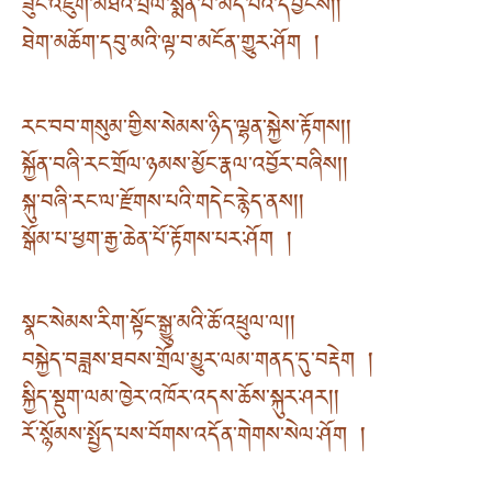
ཟུང་འཇུག་མཐའ་བྲལ་སྨོན་པ་མེད་པའི་དབྱིངས། །
ཐེག་མཆོག་དབུ་མའི་ལྟ་བ་མངོན་གྱུར་ཤོག །
རང་བབ་གསུམ་གྱིས་སེམས་ཉིད་ལྷན་སྐྱེས་རྟོགས། །
སྐྱོན་བཞི་རང་གྲོལ་ཉམས་མྱོང་རྣལ་འབྱོར་བཞིས། །
སྐུ་བཞི་རང་ལ་རྫོགས་པའི་གདེང་རྙེད་ནས། །
སྒོམ་པ་ཕྱག་རྒྱ་ཆེན་པོ་རྟོགས་པར་ཤོག །
སྣང་སེམས་རིག་སྟོང་སྒྱུ་མའི་ཆོ་འཕྲུལ་ལ། །
བསྐྱེད་བཟླས་ཐབས་གྲོལ་མྱུར་ལམ་གནད་དུ་བརྡེག །
སྐྱིད་སྡུག་ལམ་ཁྱེར་འཁོར་འདས་ཆོས་སྐུར་ཤར། །
རོ་སྙོམས་སྤྱོད་པས་བོགས་འདོན་གེགས་སེལ་ཤོག །