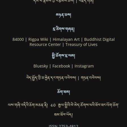
དམ་པ་རྣམས་ཀྱི་བརྩམས་ཆོས།
བརྗོད་གཞི།
|
མཉན་ཆས།
དྲ་ཚིགས་གཞན།
84000
|
Rigpa Wiki
|
Himalayan Art
|
Buddhist Digital
Resource Center
|
Treasury of Lives
སྤྱི་ཚོགས་དྲ་ལམ།
Bluesky
|
Facebook
|
Instagram
བེད་སྤྱོད་ཀྱི་ཆ་རྐྱེན་དང་གཏན་འབེབས།
གཏན་འབེབས།
|
ཆོག་ཐམ།
ལས་གཞི་འདིའི་ཆོག་མཆན་ནི། 4.0 རྒྱལ་སྤྱིའི་ཁེ་མེད་ཚོགས་པའི་ཐོབ་ཐང་འོག་ཆོག་
ཐམ་ཐོབ་ཡོད།
ISSN 2753-4812